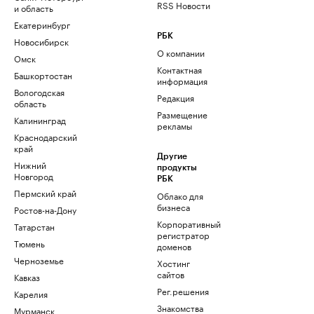
RSS Новости
и область
Екатеринбург
РБК
Новосибирск
О компании
Омск
Контактная
Башкортостан
информация
Вологодская
Редакция
область
Размещение
Калининград
рекламы
Краснодарский
край
Другие
Нижний
продукты
Новгород
РБК
Пермский край
Облако для
бизнеса
Ростов-на-Дону
Корпоративный
Татарстан
регистратор
Тюмень
доменов
Черноземье
Хостинг
сайтов
Кавказ
Рег.решения
Карелия
Знакомства
Мурманск