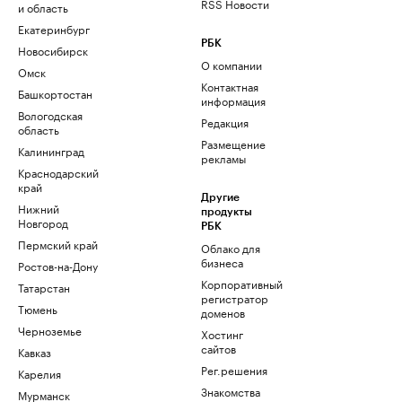
RSS Новости
и область
Екатеринбург
РБК
Новосибирск
О компании
Омск
Контактная
Башкортостан
информация
Вологодская
Редакция
область
Размещение
Калининград
рекламы
Краснодарский
край
Другие
Нижний
продукты
Новгород
РБК
Пермский край
Облако для
бизнеса
Ростов-на-Дону
Корпоративный
Татарстан
регистратор
Тюмень
доменов
Черноземье
Хостинг
сайтов
Кавказ
Рег.решения
Карелия
Знакомства
Мурманск