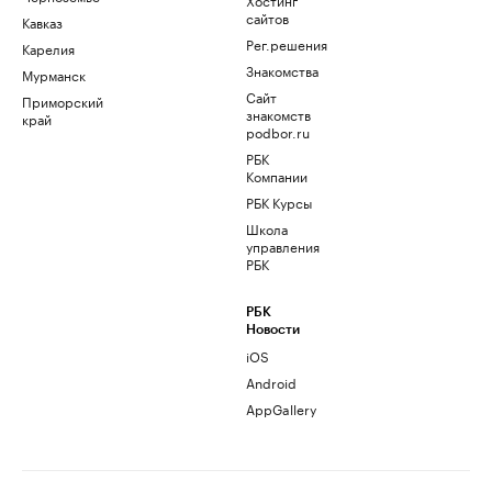
сайтов
Кавказ
Рег.решения
Карелия
Знакомства
Мурманск
Сайт
Приморский
знакомств
край
podbor.ru
РБК
Компании
РБК Курсы
Школа
управления
РБК
РБК
Новости
iOS
Android
AppGallery