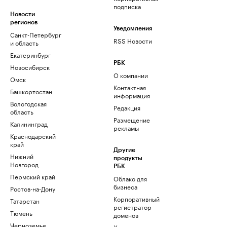
подписка
Новости
регионов
Уведомления
Санкт-Петербург
RSS Новости
и область
Екатеринбург
РБК
Новосибирск
О компании
Омск
Контактная
Башкортостан
информация
Вологодская
Редакция
область
Размещение
Калининград
рекламы
Краснодарский
край
Другие
Нижний
продукты
Новгород
РБК
Пермский край
Облако для
бизнеса
Ростов-на-Дону
Корпоративный
Татарстан
регистратор
Тюмень
доменов
Черноземье
Хостинг