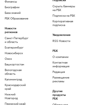
Финансы
Подписки
Скрыть баннеры
Биографии
на РБК
База знаний
Подписка на РБК
РБК Образование
Корпоративная
подписка
Новости
регионов
Уведомления
Санкт-Петербург
RSS Новости
и область
Екатеринбург
РБК
Новосибирск
О компании
Омск
Контактная
Башкортостан
информация
Вологодская
Редакция
область
Размещение
Калининград
рекламы
Краснодарский
край
Другие
Нижний
продукты
Новгород
РБК
Пермский край
Облако для