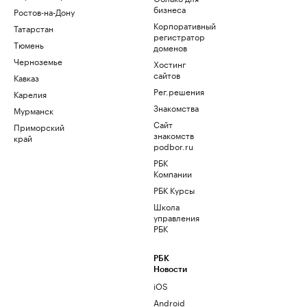
бизнеса
Ростов-на-Дону
Корпоративный
Татарстан
регистратор
Тюмень
доменов
Черноземье
Хостинг
сайтов
Кавказ
Рег.решения
Карелия
Знакомства
Мурманск
Сайт
Приморский
знакомств
край
podbor.ru
РБК
Компании
РБК Курсы
Школа
управления
РБК
РБК
Новости
iOS
Android