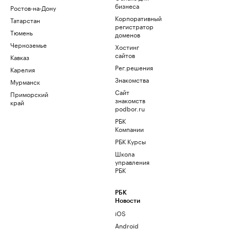
бизнеса
Ростов-на-Дону
Корпоративный
Татарстан
регистратор
Тюмень
доменов
Черноземье
Хостинг
сайтов
Кавказ
Рег.решения
Карелия
Знакомства
Мурманск
Сайт
Приморский
знакомств
край
podbor.ru
РБК
Компании
РБК Курсы
Школа
управления
РБК
РБК
Новости
iOS
Android