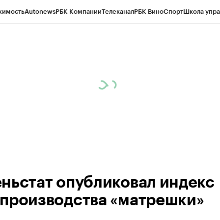
жимость
Autonews
РБК Компании
Телеканал
РБК Вино
Спорт
Школа упра
ипто
РБК Бизнес-среда
Дискуссионный клуб
Исследования
Кредитные 
Экономика
Бизнес
Технологии и медиа
Финансы
Рынок наличной валю
ньстат опубликовал индекс
производства «матрешки»