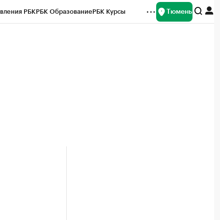
Тюмень
вления РБК
РБК Образование
РБК Курсы
рейтинги
Франшизы
Газета
Спецпроекты СПб
ты