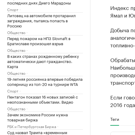
последних днях Диего Марадоны
Индекс п
Спорт
Ямал и Юг
Литовец на автомобиле протаранил
заграждения, пытаясь попасть в
Россию
Добыча по
Общество
аналогич
Перед пожаром на НПЗ Slovnaft в
Братиславе произошел взрыв
топливно-
Общество
В каких странах рожденному ребенку
Обрабатыв
автоматически дают гражданство.
Карта
Наибольши
Общество
производс
19-летняя россиянка впервые победила
транспорт
соперницу из топ-20 на турнире WTA
Спорт
Если гово
Пентагон показал 16 новых записей с
неопознанными объектами. Видео
2016 года
Общество
Зачем экономике России нужна
Теги
товарная биржа
РБК и Петербургская Биржа
Суд назвал Трампа «временным