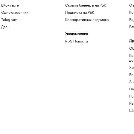
ВКонтакте
Скрыть баннеры на РБК
О 
Одноклассники
Подписка на РБК
Ко
Telegram
Корпоративная подписка
Ре
Дзен
Ра
Уведомления
RSS Новости
Др
Об
Ко
до
Хо
Ре
Зн
Са
РБ
РБ
Шк