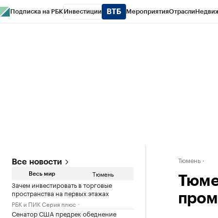
Подписка на РБК
Инвестиции
Мероприятия
Отрасли
Недви
РБК Life
Тренды
Визионеры
Национальные проекты
Город
Стиль
Кр
Конференции СПб
Спецпроекты
Проверка контрагентов
Политика
Тюмень
Все новости
Тюмень
Весь мир
Тюме
Зачем инвестировать в торговые
пространства на первых этажах
пром
РБК и ПИК Серия плюс
Сенатор США предрек обеднение