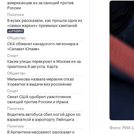
американцев из-за санкций против
России
Политика
В вузах рассказали, как прошла одна из
«самых жарких» приемных кампаний
РАДИО
Общество
СКА обменял канадского легионера в
«Салават Юлаев»
Спорт
Какие улицы перекроют в Москве из-за
триатлона 8 августа. Карта
Общество
Мельникова назвала мерзким отказ
Хорватии в выдаче виз россиянам
Спорт
Сенат США одобрил ужесточение
санкций против России и Ирана
Политика
Водитель автобуса сбил ногой дрон со
взрывчаткой в аэропорту Лейпцига
Политика
Фото: РИА 
В Аргентине массажист рассказал о