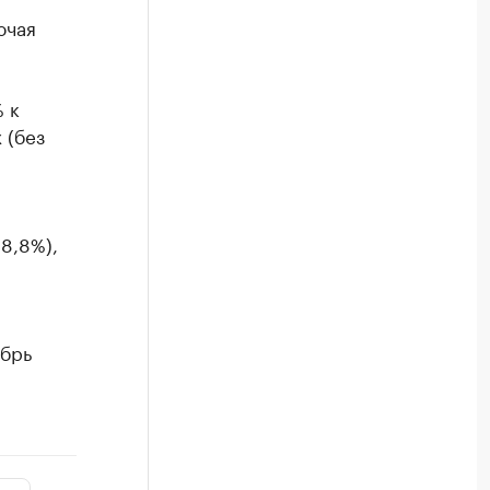
ючая
 к
 (без
8,8%),
ябрь