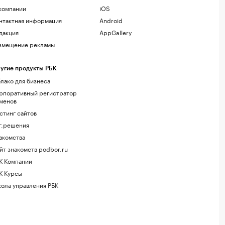
компании
iOS
нтактная информация
Android
дакция
AppGallery
змещение рекламы
угие продукты РБК
лако для бизнеса
рпоративный регистратор
менов
стинг сайтов
г.решения
акомства
йт знакомств podbor.ru
К Компании
К Курсы
ола управления РБК