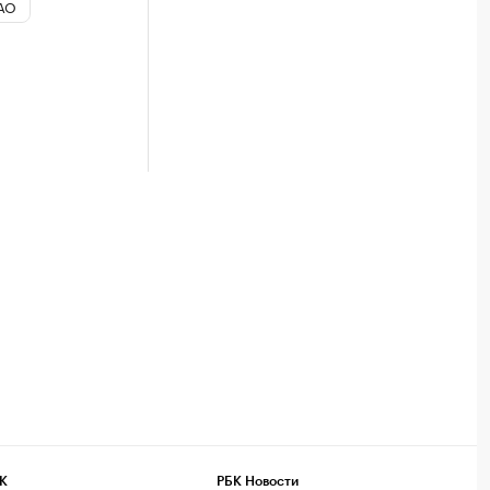
АО
К
РБК Новости