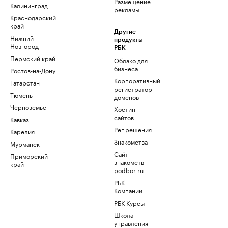
Размещение
Калининград
рекламы
Краснодарский
край
Другие
Нижний
продукты
Новгород
РБК
Пермский край
Облако для
бизнеса
Ростов-на-Дону
Корпоративный
Татарстан
регистратор
Тюмень
доменов
Черноземье
Хостинг
сайтов
Кавказ
Рег.решения
Карелия
Знакомства
Мурманск
Сайт
Приморский
знакомств
край
podbor.ru
РБК
Компании
РБК Курсы
Школа
управления