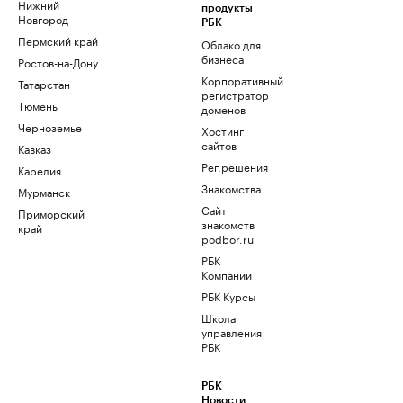
Нижний
продукты
Новгород
РБК
Пермский край
Облако для
бизнеса
Ростов-на-Дону
Корпоративный
Татарстан
регистратор
Тюмень
доменов
Черноземье
Хостинг
сайтов
Кавказ
Рег.решения
Карелия
Знакомства
Мурманск
Сайт
Приморский
знакомств
край
podbor.ru
РБК
Компании
РБК Курсы
Школа
управления
РБК
РБК
Новости