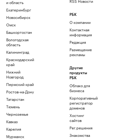
RSS Новости
и область
Екатеринбург
РБК
Новосибирск
О компании
Омск
Контактная
Башкортостан
информация
Вологодская
Редакция
область
Размещение
Калининград
рекламы
Краснодарский
край
Другие
Нижний
продукты
Новгород
РБК
Пермский край
Облако для
бизнеса
Ростов-на-Дону
Корпоративный
Татарстан
регистратор
Тюмень
доменов
Черноземье
Хостинг
сайтов
Кавказ
Рег.решения
Карелия
Знакомства
Мурманск