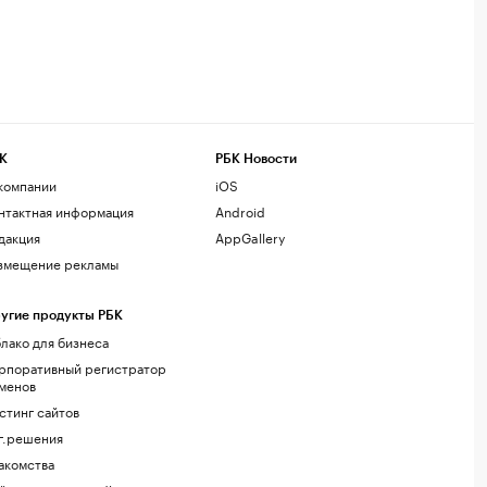
К
РБК Новости
компании
iOS
нтактная информация
Android
дакция
AppGallery
змещение рекламы
угие продукты РБК
лако для бизнеса
рпоративный регистратор
менов
стинг сайтов
г.решения
акомства