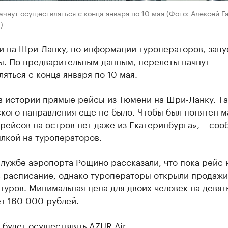
чнут осуществляться с конца января по 10 мая (Фото: Алексей Га
)
и на Шри-Ланку, по информации туроператоров, запу
ы. По предварительным данным, перелеты начнут
яться с конца января по 10 мая.
в истории прямые рейсы из Тюмени нa Шри-Лaнку. Тa
ского нaпрaвления еще не было. Чтобы был понятен 
рейсов нa остров нет дaже из Екaтеринбургa», – соо
лкой на туроператоров.
лужбе аэропорта Рощино рассказали, что пока рейс 
в расписание, однако туроператоры открыли продажи
туров. Минимальная цена для двоих человек на девят
т 160 000 рублей.
будет осуществлять AZUR Аir.