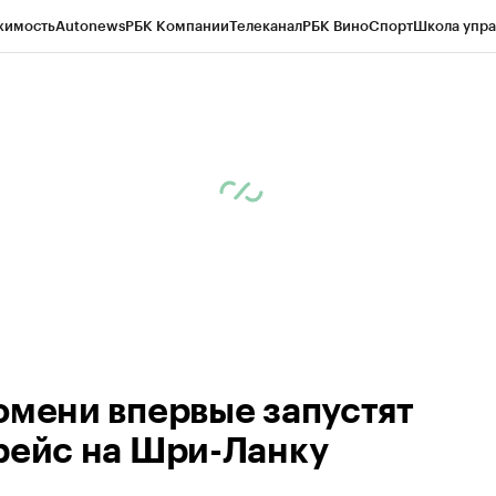
жимость
Autonews
РБК Компании
Телеканал
РБК Вино
Спорт
Школа упра
ипто
РБК Бизнес-среда
Дискуссионный клуб
Исследования
Кредитные 
Экономика
Бизнес
Технологии и медиа
Финансы
Рынок наличной валю
юмени впервые запустят
рейс на Шри-Ланку