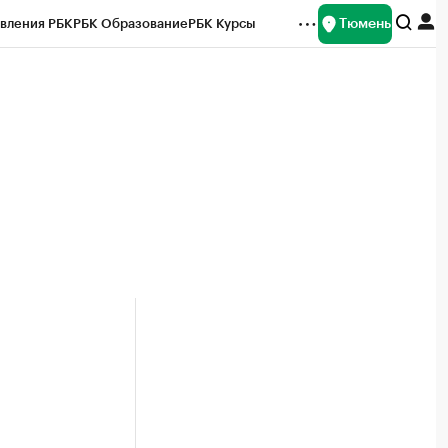
Тюмень
вления РБК
РБК Образование
РБК Курсы
рейтинги
Франшизы
Газета
Спецпроекты СПб
ты