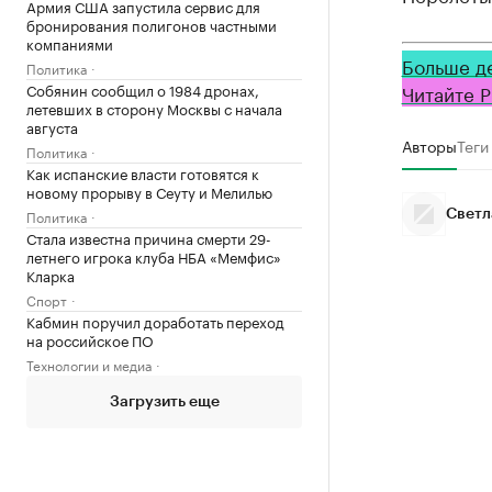
Армия США запустила сервис для
бронирования полигонов частными
компаниями
Больше д
Политика
Собянин сообщил о 1984 дронах,
Читайте Р
летевших в сторону Москвы с начала
августа
Авторы
Теги
Политика
Как испанские власти готовятся к
новому прорыву в Сеуту и Мелилью
Политика
Светл
Стала известна причина смерти 29-
летнего игрока клуба НБА «Мемфис»
Кларка
Спорт
Кабмин поручил доработать переход
на российское ПО
Технологии и медиа
Загрузить еще