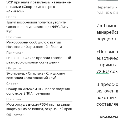
ЭСК признала правильным назначение
пенальти «Спартаку» в игре с
Перелеты на
«Ахматом»
РИА URA.RU
Спорт
Трамп возобновил попытки уволить
Из Тюмен
члена совета управляющих ФРС Лизу
Кук
авиарейс
Политика
осуществл
Минобороны сообщило о взятии
Ивановки в Харьковской области
«Первые 
Политика
экзотиче
Пашинян и Алиев провели телефонный
разговор о мирном соглашении
– прямых 
Общество
72.RU
ссы
Экс-тренер «Спартака» Слишкович
возглавил казахстанский клуб
В пресс-с
Спорт
Пожар на Ильском НПЗ после падения
включен 
обломков БПЛА потушили
пакетных 
Политика
составляе
Мосгорсуд взыскал ₽654 тыс. за залив
квартиры из-за кошки, открывшей кран
Общество
Перелеты 