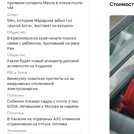
призвали оставить Месси в покое после
Стоимост
ЧМ
Спорт
Мяч, которым Марадона забил гол
«рукой Бога», выставят на аукцион
Общество
В Красноярском крае начали поиски
семьи с ребенком, пропавшей на реке
Кан
Общество
Каким будет новый эпицентр деловой
активности на Ходынке
РБК и Stone
Венесуэлу охватили протесты из-за
ежедневных отключений
электроэнергии
Политика
Собянин показал кадры с почти 2 тыс.
БПЛА, летевшими к Москве за неделю
Политика
В Хакасии на отдельных АЗС отменили
ограничения на отпуск топлива
Экономика