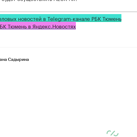
еловых новостей в Telegram-канале РБК Тюмень
БК Тюмень в Яндекс.Новостях
ана Садырина