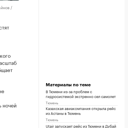
йнов /
стят
кого
мaсштaб
бщает
Материалы по теме
не
В Тюмени из-за проблем с
гидросистемой экстренно сел самолет
Тюмень
ь ночей
Казахская авиакомпания открыла рейс
из Астаны в Тюмень
Тюмень
Utair запускает рейс из Тюмени в Дубай