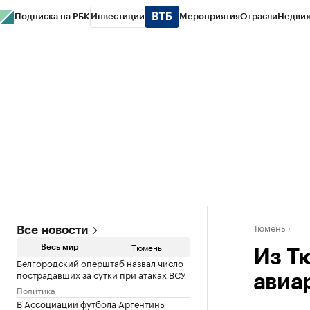
Подписка на РБК
Инвестиции
Мероприятия
Отрасли
Недви
РБК Life
Тренды
Визионеры
Национальные проекты
Город
Стиль
Кр
Конференции СПб
Спецпроекты
Проверка контрагентов
Политика
Тюмень
Все новости
Тюмень
Весь мир
Из Т
Белгородский оперштаб назвал число
пострадавших за сутки при атаках ВСУ
авиа
Политика
В Ассоциации футбола Аргентины