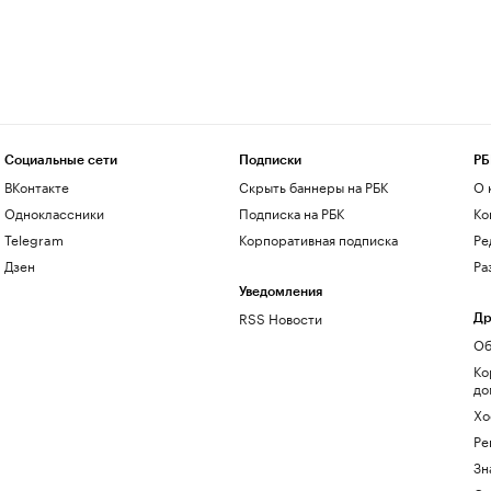
Социальные сети
Подписки
РБ
ВКонтакте
Скрыть баннеры на РБК
О 
Одноклассники
Подписка на РБК
Ко
Telegram
Корпоративная подписка
Ре
Дзен
Ра
Уведомления
RSS Новости
Др
Об
Ко
до
Хо
Ре
Зн