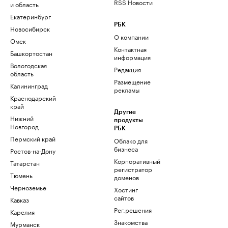
RSS Новости
и область
Екатеринбург
РБК
Новосибирск
О компании
Омск
Контактная
Башкортостан
информация
Вологодская
Редакция
область
Размещение
Калининград
рекламы
Краснодарский
край
Другие
Нижний
продукты
Новгород
РБК
Пермский край
Облако для
бизнеса
Ростов-на-Дону
Корпоративный
Татарстан
регистратор
Тюмень
доменов
Черноземье
Хостинг
сайтов
Кавказ
Рег.решения
Карелия
Знакомства
Мурманск