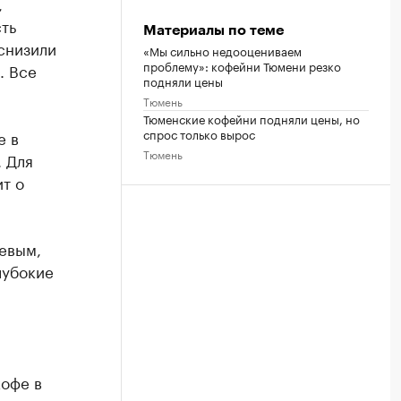
,
ть
Материалы по теме
снизили
«Мы сильно недооцениваем
проблему»: кофейни Тюмени резко
. Все
подняли цены
Тюмень
Тюменские кофейни подняли цены, но
спрос только вырос
е в
Тюмень
. Для
т о
шевым,
лубокие
кофе в