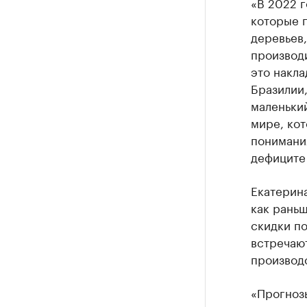
«В 2022 г
которые п
деревьев,
производи
это накла
Бразилии,
маленький
мире, кот
понимания
дефиците
Екатерина
как раньш
скидки по
встречаю
производс
«Прогнозы