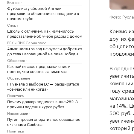
Бизнес
Футболисту сборной Англии
предъявили обвинение в нападении в
Фото: Русла
ночном клубе
Спорт
Кризис из
Школы с отличием: как изменилось
представление об учебе рядом с домом
других фа
РБК и ПИК Серия плюс
общепите
Альпинисты за год не сумели добраться
продолжит
до тела Наговициной на пике Победы
Общество
Как найти свое предназначение и
В среднем
понять, чем хочется заниматься
увеличить
Образование
компании
FT узнала о выборе ЕС — расширяться
«сейчас или никогда»
году сред
Политика
магазинах
Почему доллар поднялся выше ₽82: 3
на 14%. 
причины падения курса рубля
500 руб. 
Инвестиции
Путин провел оперативное совещание
увеличени
с членами Совбеза
который р
Политика