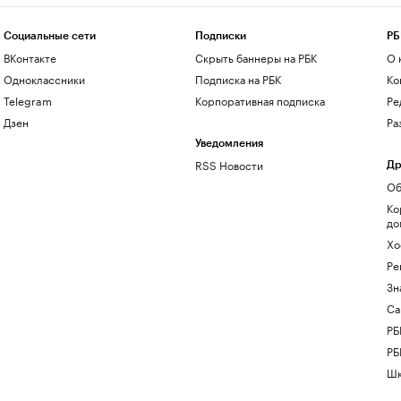
Социальные сети
Подписки
РБ
ВКонтакте
Скрыть баннеры на РБК
О 
Одноклассники
Подписка на РБК
Ко
Telegram
Корпоративная подписка
Ре
Дзен
Ра
Уведомления
RSS Новости
Др
Об
Ко
до
Хо
Ре
Зн
Са
РБ
РБ
Шк