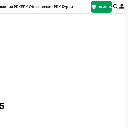
Тюмень
вления РБК
РБК Образование
РБК Курсы
рейтинги
Франшизы
Газета
Спецпроекты СПб
ты
5