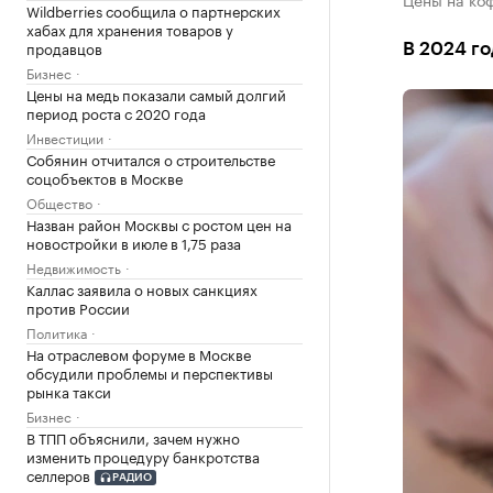
Wildberries сообщила о партнерских
хабах для хранения товаров у
продавцов
В 2024 г
Бизнес
Цены на медь показали самый долгий
период роста с 2020 года
Инвестиции
Собянин отчитался о строительстве
соцобъектов в Москве
Общество
Назван район Москвы с ростом цен на
новостройки в июле в 1,75 раза
Недвижимость
Каллас заявила о новых санкциях
против России
Политика
На отраслевом форуме в Москве
обсудили проблемы и перспективы
рынка такси
Бизнес
В ТПП объяснили, зачем нужно
изменить процедуру банкротства
селлеров
РАДИО