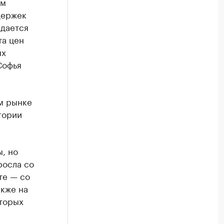
ом
держек
идается
та цен
ях
Софья
м рынке
гории
, но
росла со
тте — со
акже на
оторых