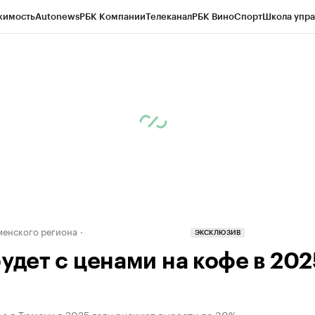
жимость
Autonews
РБК Компании
Телеканал
РБК Вино
Спорт
Школа упра
ипто
РБК Бизнес-среда
Дискуссионный клуб
Исследования
Кредитные 
Экономика
Бизнес
Технологии и медиа
Финансы
Рынок наличной валю
енского региона
ЭКСКЛЮЗИВ
будет с ценами на кофе в 202
е в Тюмени в 2025 году рискуют вырасти до 30%