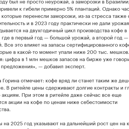
оду был не просто неурожай, а заморозки в Бразилии
ривели к гибели примерно 5% плантаций. Однако час
 которые перенесли заморозки, из-за стресса также 
тельность и в 2023 году практически не дали урожая
дывается на двухгодичный цикл производства кофе в
 где в первый год — большой урожай, а второй год —
. Все это влияет на запасы сертифицированного коф
орые в какой-то момент упали ниже 200 тыс. мешков
: цифра в 1 млн мешков запасов на бирже уже говори
 предложения», — добавил эксперт.
 Горина отмечает: кофе вряд ли станет таким же де
е. В ритейле цены сдерживают долгие контракты и г
 акциям. При этом в ритейле даже сейчас все еще
тся акции на кофе по ценам ниже себестоимости
тва.
 на 2025 год указывают на дальнейший рост цен на 