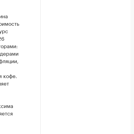
ина
тоимость
урс
26
торами:
идерами
фляции,
я кофе.
ляет
ксима
яется