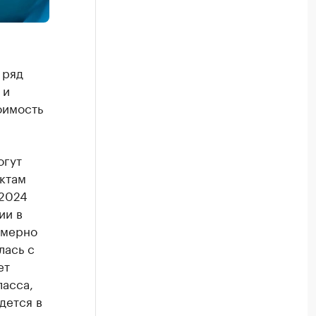
 ряд
 и
оимость
огут
ктам
 2024
ии в
имерно
лась с
ет
ласса,
дется в