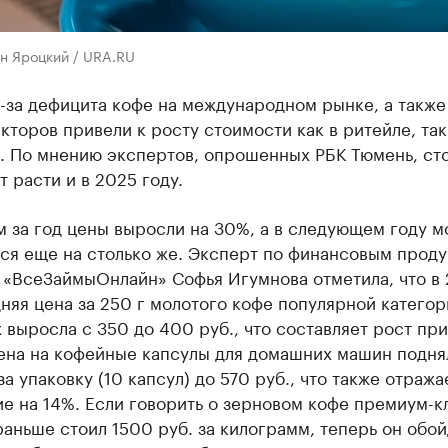
н Яроцкий / URA.RU
-за дефицита кофе на международном рынке, а также
кторов привели к росту стоимости как в ритейле, так
. По мнению экспертов, опрошенных РБК Тюмень, ст
 расти и в 2025 году.
 за год цены выросли на 30%, а в следующем году м
ся еще на столько же. Эксперт по финансовым проду
 «ВсеЗаймыОнлайн» Софья Игумнова отметила, что в
няя цена за 250 г молотого кофе популярной категор
 выросла с 350 до 400 руб., что составляет рост пр
Цена на кофейные капсулы для домашних машин подня
за упаковку (10 капсул) до 570 руб., что также отража
е на 14%. Если говорить о зерновом кофе премиум-к
аньше стоил 1500 руб. за килограмм, теперь он обой