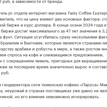
 руб. в зависимости от бренда.
ель pr-отдела интернет-магазина Tasty Coffee Екатер
метила, что на цену влияют два основных фактора: с
ой бирже и курс доллара. В конце осени 2024 года к
биржи достиг максимального за 47 лет значения в 3,
а фунт. Ситуация усугубилась сразу несколькими фак
 Бразилии и Вьетнаме, которые являются странами-л
одству арабики и робусты в мире, а также ростом ин
ием спроса на кофе и снижающимся предложением,
м с сокращением земель, пригодных для выращивани
кже за последнее время значительно вырос и состав
 руб.
м гендиректора сети тюменских кофеен «Паруса» Ма
а, неурожай в странах-поставщиках уже давно не явл
чиной, но его влияние невозможно игнорировать.