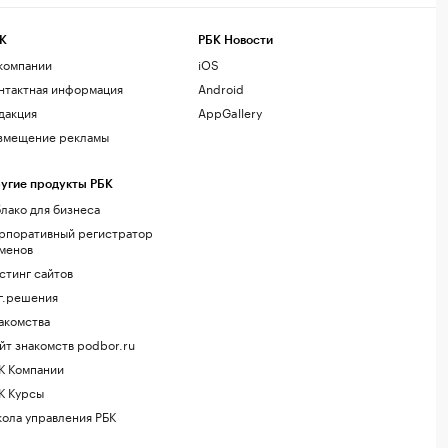
К
РБК Новости
компании
iOS
нтактная информация
Android
дакция
AppGallery
змещение рекламы
угие продукты РБК
лако для бизнеса
рпоративный регистратор
менов
стинг сайтов
г.решения
акомства
йт знакомств podbor.ru
К Компании
К Курсы
ола управления РБК