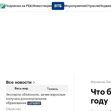
Подписка на РБК
Инвестиции
Мероприятия
Отрасли
Недви
РБК Life
Тренды
Визионеры
Национальные проекты
Город
Стиль
Кр
Конференции СПб
Спецпроекты
Проверка контрагентов
Политика
Финансы Тюм
Все новости
Тюмень
Весь мир
Что 
Эксперты объяснили, зачем взрослым
получать дополнительное
году
образование
РАДИО
Общество
Цены на коф