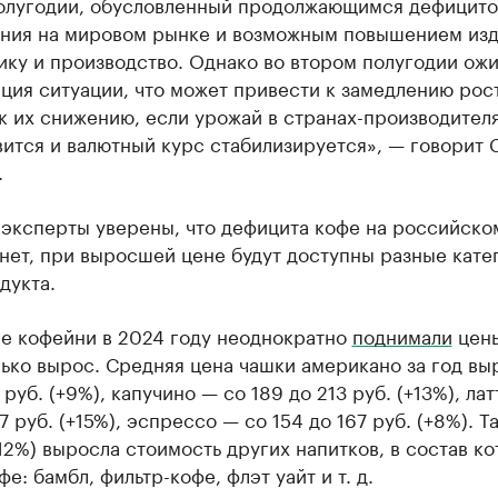
олугодии, обусловленный продолжающимся дефицит
ния на мировом рынке и возможным повышением из
ику и производство. Однако во втором полугодии ож
ция ситуации, что может привести к замедлению рос
к их снижению, если урожай в странах-производител
ится и валютный курс стабилизируется», — говорит 
.
 эксперты уверены, что дефицита кофе на российско
нет, при выросшей цене будут доступны разные кате
дукта.
е кофейни в 2024 году неоднократно
поднимали
цены
ько вырос. Средняя цена чашки американо за год вы
2 руб. (+9%), капучино — со 189 до 213 руб. (+13%), ла
7 руб. (+15%), эспрессо — со 154 до 167 руб. (+8%). Т
+12%) выросла стоимость других напитков, в состав к
фе: бамбл, фильтр-кофе, флэт уайт и т. д.