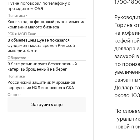
1700-1800
Путин поговорил по телефону с
президентом ОАЭ
Политика
Руководит
Как выход на фондовый рынок изменил
Горина от
компании малого бизнеса
на кофейн
РБК и МСП Банк
кофейной 
В обмелевшем Дунае показался
фундамент моста времен Римской
доллара з
империи. Фото
засухой в
Общество
по произв
В Ялте разминируют безэкипажный
катер, выброшенный на берег
увеличен
Политика
связанны
Российский защитник Мироманов
Доллар та
вернулся из НХЛ и перешел в СКА
около 103
Спорт
Загрузить еще
По слова
Гуральник
новой при