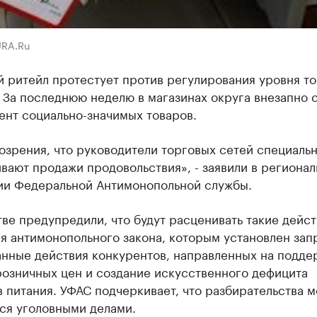
URA.Ru
й ритейл протестует против регулирования уровня т
 За последнюю неделю в магазинах округа внезапно 
ент социально-значимых товаров.
озрения, что руководители торговых сетей специаль
ают продажи продовольствия», - заявили в региона
ии Федеральной Антимонопольной службы.
ве предупредили, что будут расценивать такие дейст
 антимонопольного закона, которым установлен зап
анные действия конкурентов, направленных на подде
розничных цен и создание искусственного дефицита
 питания. УФАС подчеркивает, что разбирательства м
ся уголовными делами.