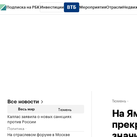
Подписка на РБК
Инвестиции
Мероприятия
Отрасли
Недви
РБК Life
Тренды
Визионеры
Национальные проекты
Город
Стиль
Кр
Конференции СПб
Спецпроекты
Проверка контрагентов
Политика
Тюмень
Все новости
Тюмень
Весь мир
На Я
Каллас заявила о новых санкциях
против России
прек
Политика
На отраслевом форуме в Москве
знач