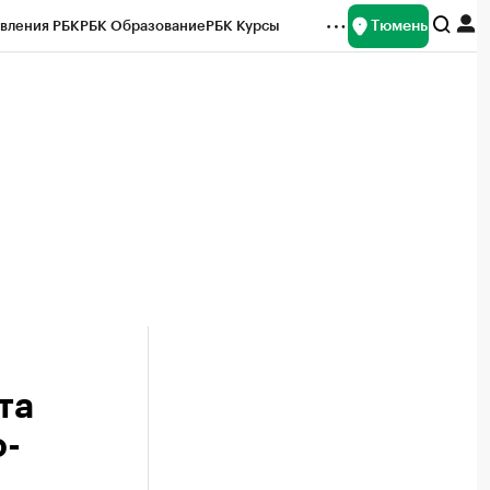
Тюмень
вления РБК
РБК Образование
РБК Курсы
рейтинги
Франшизы
Газета
Спецпроекты СПб
ты
та
о-