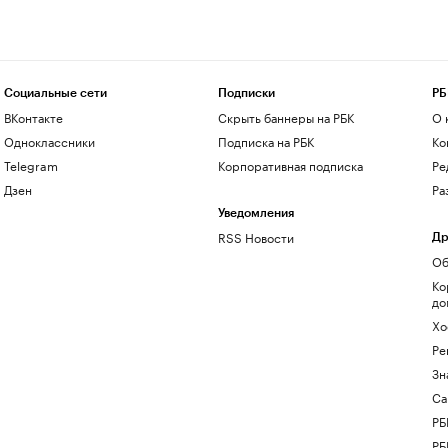
Социальные сети
Подписки
РБ
ВКонтакте
Скрыть баннеры на РБК
О 
Одноклассники
Подписка на РБК
Ко
Telegram
Корпоративная подписка
Ре
Дзен
Ра
Уведомления
RSS Новости
Др
Об
Ко
до
Хо
Ре
Зн
Са
РБ
РБ