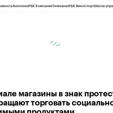
жимость
Autonews
РБК Компании
Телеканал
РБК Вино
Спорт
Школа упра
ипто
РБК Бизнес-среда
Дискуссионный клуб
Исследования
Кредитные 
Экономика
Бизнес
Технологии и медиа
Финансы
Рынок наличной валю
мале магазины в знак протес
ращают торговать социальн
имыми продуктами