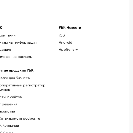
К
РБК Новости
компании
iOS
нтактная информация
Android
дакция
AppGallery
змещение рекламы
угие продукты РБК
лако для бизнеса
рпоративный регистратор
менов
стинг сайтов
г.решения
акомства
йт знакомств podbor.ru
К Компании
К Курсы