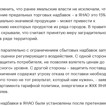
омнить, что ранее ямальские власти не исключали, чт
ние предельных торговых надбавок – в ЯНАО это 15%
иально-значимой продукции – может привести к
нию некоторых продуктов из ряда городов. В правит
 скрывали, что считают принятую меру заградительно
в ряде территорий.
 параллельно с ограничением сбытовых надбавок зап
 оценки регулирующего воздействия. С одной сторон
защитить потребителя, не позволяя взлететь ценам до
ного» уровня. С другой стороны – защитить поставщ
ничения содержат угрозу отказа от поставки необхо
это точно не тот результат, который нам нужен», - зая
партамента тарифной политики, энергетики и ЖКК ЯН
лев.
 надбавки в ЯНАО были установлены после претензии