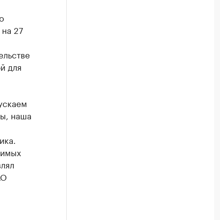
о
 на 27
ельстве
й для
ускаем
ы, наша
ика.
димых
влял
АО