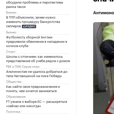
обсудили проблемы и перспективы
рынка такси
Бизнес
Антимоно
В ТПП объяснили, зачем нужно
изменить процедуру банкротства
селлеров
РАДИО
Бизнес
Футболисту сборной Англии
предъявили обвинение в нападении в
ночном клубе
Спорт
Школы с отличием: как изменилось
представление об учебе рядом с домом
РБК и ПИК Серия плюс
Альпинистам не удалось добраться до
тела Наговициной на пике Победы
Общество
Как найти свое предназначение и
понять, чем хочется заниматься
Образование
FT узнала о выборе ЕС — расширяться
«сейчас или никогда»
Политика