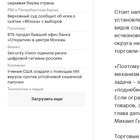
сырьевая биржа страны
РБК и Петербургская Биржа
Стоит нап
Верховный суд сообщил об иске о
установле
снятии «Яблока» с выборов
видов соц
Политика
исчезнове
ВТБ продал бывший офис банка
«Открытие» в центре Москвы
округа не
Бизнес
торговли 
Security Vision оценила риски
цифровой гигиены россиян
«Поэтому
Компании
Ученые США создали с помощью ИИ
механизм
вирусы против устойчивой кишечной
задача – 
палочки
«поднебес
Технологии и медиа
Если огра
Загрузить еще
товаров, 
глава де
Михаил Ги
Торговые