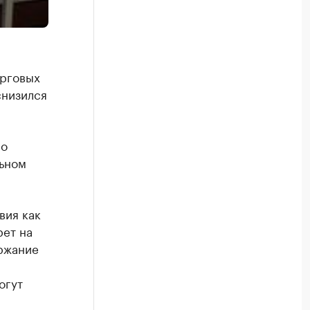
орговых
снизился
но
льном
вия как
рет на
ржание
огут