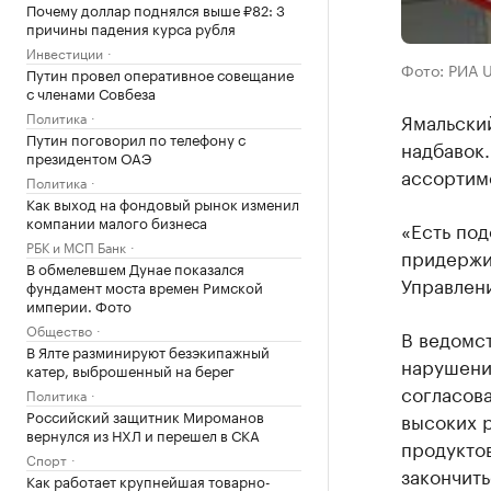
Почему доллар поднялся выше ₽82: 3
причины падения курса рубля
Инвестиции
Фото: РИА 
Путин провел оперативное совещание
с членами Совбеза
Политика
Ямальски
Путин поговорил по телефону с
надбавок.
президентом ОАЭ
ассортим
Политика
Как выход на фондовый рынок изменил
компании малого бизнеса
«Есть под
РБК и МСП Банк
придержив
В обмелевшем Дунае показался
Управлен
фундамент моста времен Римской
империи. Фото
Общество
В ведомст
В Ялте разминируют безэкипажный
нарушения
катер, выброшенный на берег
согласов
Политика
Российский защитник Мироманов
высоких 
вернулся из НХЛ и перешел в СКА
продуктов
Спорт
закончить
Как работает крупнейшая товарно-