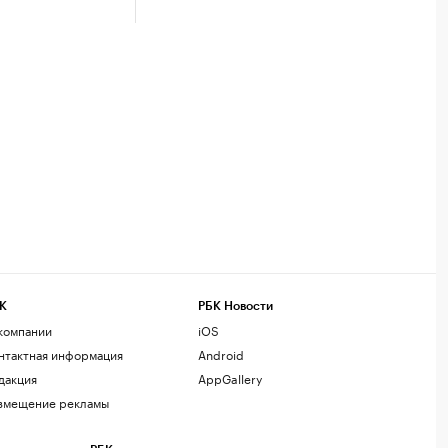
К
РБК Новости
компании
iOS
нтактная информация
Android
дакция
AppGallery
змещение рекламы