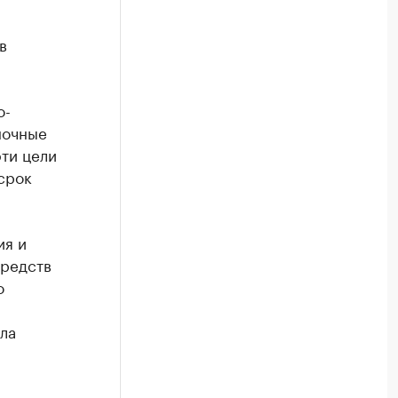
в
о-
ночные
эти цели
срок
ия и
средств
о
ла