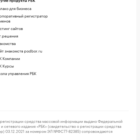
угие продукты РБК
лако для бизнеса
рпоративный регистратор
менов
стинг сайтов
г.решения
акомства
йт знакомств podbor.ru
К Компании
К Курсы
ола управления РБК
регистрации средства массовой информации выдано Федеральной
и сетевого издания «РБК» (свидетельство о регистрации средства
ор) 03.12.2021 за номером ЭЛ №ФС77-82385) сопровождаются