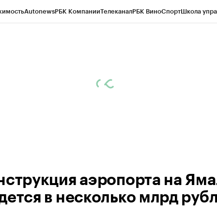
жимость
Autonews
РБК Компании
Телеканал
РБК Вино
Спорт
Школа упра
ипто
РБК Бизнес-среда
Дискуссионный клуб
Исследования
Кредитные 
Экономика
Бизнес
Технологии и медиа
Финансы
Рынок наличной валю
нструкция аэропорта на Яма
дется в несколько млрд руб