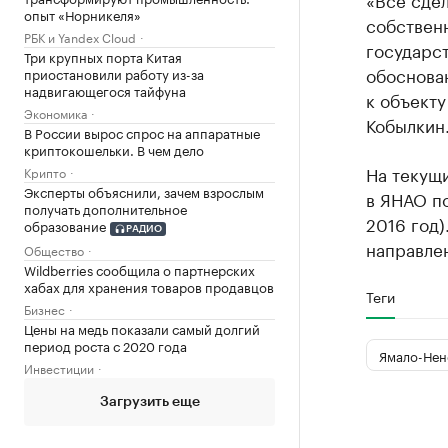
опыт «Норникеля»
собственн
РБК и Yandex Cloud
государст
Три крупных порта Китая
обоснован
приостановили работу из-за
надвигающегося тайфуна
к объекту
Экономика
Кобылкин
В России вырос спрос на аппаратные
криптокошельки. В чем дело
На текущ
Крипто
Эксперты объяснили, зачем взрослым
в ЯНАО по
получать дополнительное
2016 год)
образование
РАДИО
направле
Общество
Wildberries сообщила о партнерских
хабах для хранения товаров продавцов
Теги
Бизнес
Цены на медь показали самый долгий
период роста с 2020 года
Ямало-Нен
Инвестиции
Загрузить еще