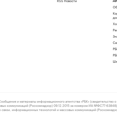
RSS Новости
Др
Об
Ко
до
Хо
Ре
Зн
Са
РБ
РБ
Шк
ения и материалы информационного агентства «РБК» (свидетельство о 
овых коммуникаций (Роскомнадзор) 09.12.2015 за номером ИА №ФС77-63848) 
 связи, информационных технологий и массовых коммуникаций (Роскомнадз