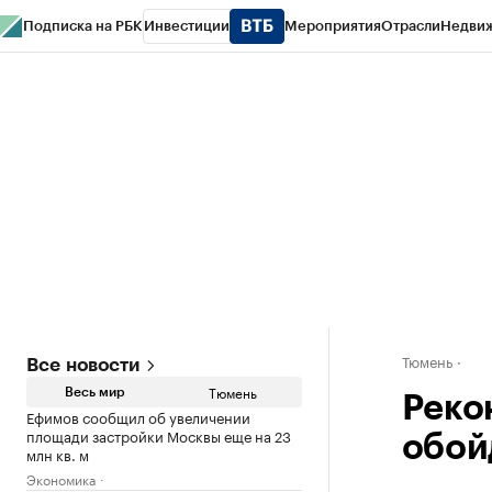
Подписка на РБК
Инвестиции
Мероприятия
Отрасли
Недви
РБК Life
Тренды
Визионеры
Национальные проекты
Город
Стиль
Кр
Конференции СПб
Спецпроекты
Проверка контрагентов
Политика
Тюмень
Все новости
Тюмень
Весь мир
Реко
Ефимов сообщил об увеличении
площади застройки Москвы еще на 23
обой
млн кв. м
Экономика