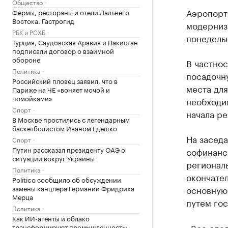
Общество
Аэропорт
Фермы, рестораны и отели Дальнего
Востока. Гастрогид
модерниз
РБК и РСХБ
понедельн
Турция, Саудовская Аравия и Пакистан
подписали договор о взаимной
обороне
В частнос
Политика
посадочн
Российский пловец заявил, что в
места для
Париже на ЧЕ «воняет мочой и
помойками»
необходи
Спорт
начала ре
В Москве простились с легендарным
баскетболистом Иваном Едешко
На засед
Спорт
Путин рассказал президенту ОАЭ о
софинанс
ситуации вокруг Украины
регионал
Политика
окончател
Politico сообщило об обсуждении
замены канцлера Германии Фридриха
основную
Мерца
путем гос
Политика
Как ИИ-агенты и облако
«Все сдел
трансформируют промышленность: