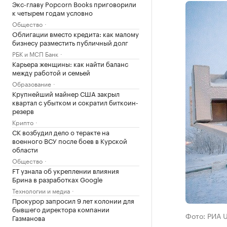
Экс-главу Popcorn Books приговорили
к четырем годам условно
Общество
Облигации вместо кредита: как малому
бизнесу разместить публичный долг
РБК и МСП Банк
Карьера женщины: как найти баланс
между работой и семьей
Образование
Крупнейший майнер США закрыл
квартал с убытком и сократил биткоин-
резерв
Крипто
СК возбудил дело о теракте на
военного ВСУ после боев в Курской
области
Общество
FT узнала об укреплении влияния
Брина в разработках Google
Технологии и медиа
Прокурор запросил 9 лет колонии для
бывшего директора компании
Фото: РИА 
Газманова