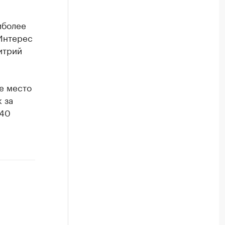
иболее
 Интерес
итрий
е место
 за
 40