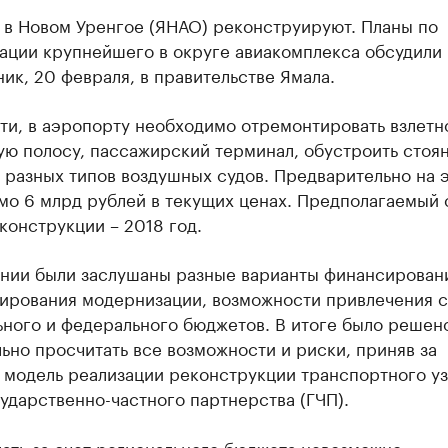
 в Новом Уренгое (ЯНАО) реконструируют. Планы по
ации крупнейшего в округе авиакомплекса обсудили 
ик, 20 февраля, в правительстве Ямала.
ти, в аэропорту необходимо отремонтировать взлетн
ую полосу, пассажирский терминал, обустроить стоя
 разных типов воздушных судов. Предварительно на 
мо 6 млрд рублей в текущих ценах. Предполагаемый 
конструкции – 2018 год.
ании были заслушаны разные варианты финансирован
ирования модернизации, возможности привлечения 
ьного и федерального бюджетов. В итоге было решен
ьно просчитать все возможности и риски, приняв за
 модель реализации реконструкции транспортного уз
ударственно-частного партнерства (ГЧП).
ать за счет регионального бюджета невозможно,