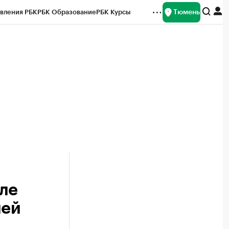
Тюмень
вления РБК
РБК Образование
РБК Курсы
рейтинги
Франшизы
Газета
Спецпроекты СПб
ты
ле
лей