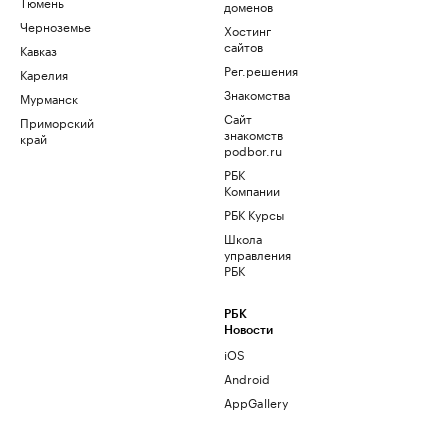
Тюмень
доменов
Черноземье
Хостинг
сайтов
Кавказ
Рег.решения
Карелия
Знакомства
Мурманск
Сайт
Приморский
знакомств
край
podbor.ru
РБК
Компании
РБК Курсы
Школа
управления
РБК
РБК
Новости
iOS
Android
AppGallery