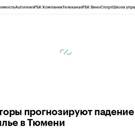
жимость
Autonews
РБК Компании
Телеканал
РБК Вино
Спорт
Школа упра
ипто
РБК Бизнес-среда
Дискуссионный клуб
Исследования
Кредитные 
Экономика
Бизнес
Технологии и медиа
Финансы
Рынок наличной валю
торы прогнозируют падение
илье в Тюмени