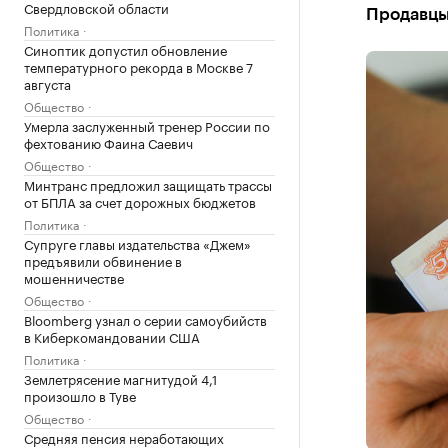
Свердловской области
Продавцы
Политика
Синоптик допустил обновление
температурного рекорда в Москве 7
августа
Общество
Умерла заслуженный тренер России по
фехтованию Фаина Саевич
Общество
Минтранс предложил защищать трассы
от БПЛА за счет дорожных бюджетов
Политика
Супруге главы издательства «Джем»
предъявили обвинение в
мошенничестве
Общество
Bloomberg узнал о серии самоубийств
в Киберкомандовании США
Политика
Землетрясение магнитудой 4,1
произошло в Туве
Общество
Средняя пенсия неработающих