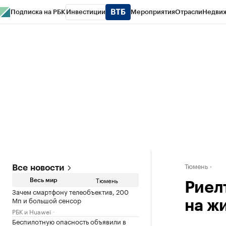
Подписка на РБК
Инвестиции
Мероприятия
Отрасли
Недви
РБК Life
Тренды
Визионеры
Национальные проекты
Город
Стиль
Кр
Конференции СПб
Спецпроекты
Проверка контрагентов
Политика
Тюмень
Все новости
Тюмень
Весь мир
Риел
Зачем смартфону телеобъектив, 200
Мп и большой сенсор
на ж
РБК и Huawei
Беспилотную опасность объявили в