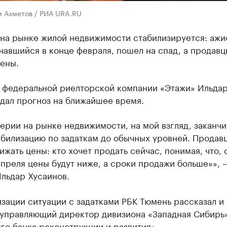
м Ахметов / РИА URA.RU
 на рынке жилой недвижимости стабилизируется: аж
чавшийся в конце февраля, пошел на спад, а продавц
ены.
 федеральной риелторской компании «Этажи» Ильда
дал прогноз на ближайшее время.
ерии на рынке недвижимости, на мой взгляд, заканчи
абилизацию по задаткам до обычных уровней. Продав
ижать цены: кто хочет продать сейчас, понимая, что, 
апреля цены будут ниже, а сроки продажи больше»», –
льдар Хусаинов.
зации ситуации с задатками РБК Тюмень рассказал и
 управляющий директор дивизиона «Западная Сибирь
го банка реконструкции и развития».