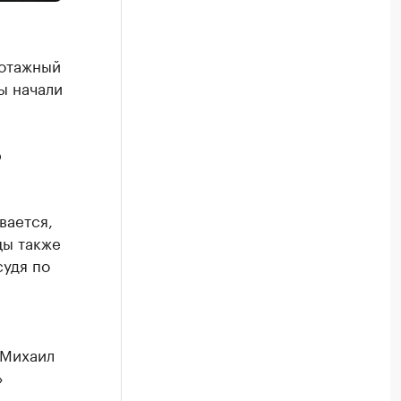
иотажный
ы начали
р
вается,
цы также
судя по
 Михаил
»