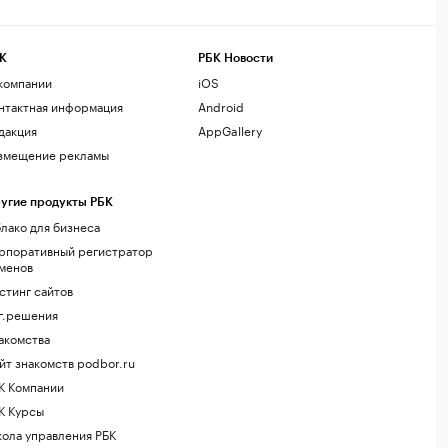
К
РБК Новости
компании
iOS
нтактная информация
Android
дакция
AppGallery
змещение рекламы
угие продукты РБК
лако для бизнеса
рпоративный регистратор
менов
стинг сайтов
г.решения
акомства
йт знакомств podbor.ru
К Компании
К Курсы
ола управления РБК