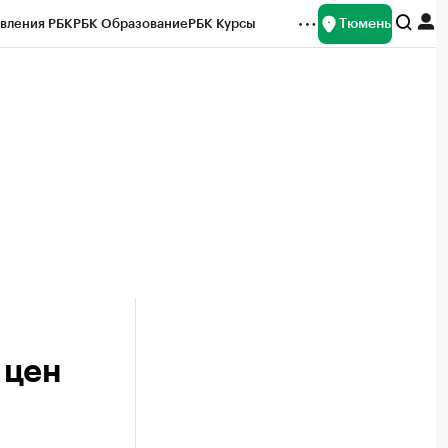
Тюмень
вления РБК
РБК Образование
РБК Курсы
рейтинги
Франшизы
Газета
Спецпроекты СПб
ты
 цен