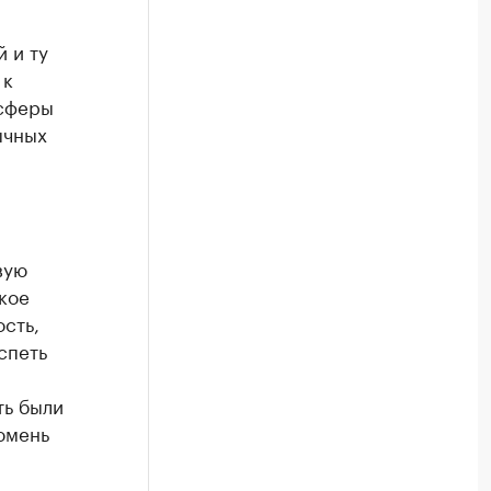
 и ту
 к
 сферы
ычных
вую
кое
сть,
спеть
ть были
юмень