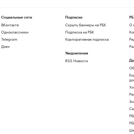
Социальные сети
Подписки
РБ
ВКонтакте
Скрыть баннеры на РБК
О 
Одноклассники
Подписка на РБК
Ко
Telegram
Корпоративная подписка
Ре
Дзен
Ра
Уведомления
RSS Новости
Др
Об
Ко
до
Хо
Ре
Зн
Са
РБ
РБ
Шк