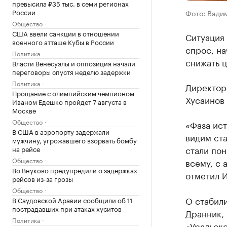
превысила ₽35 тыс. в семи регионах
России
Фото: Вади
Общество
США ввели санкции в отношении
Ситуация
военного атташе Кубы в России
спрос, на
Политика
снижать ц
Власти Венесуэлы и оппозиция начали
переговоры спустя неделю задержки
Политика
Директор
Прощание с олимпийским чемпионом
Хусаинов 
Иваном Едешко пройдет 7 августа в
Москве
Общество
«Фаза ист
В США в аэропорту задержали
видим ст
мужчину, угрожавшего взорвать бомбу
стали пон
на рейсе
Общество
всему, с 
Во Внуково предупредили о задержках
отметил И
рейсов из-за грозы
Общество
О стабили
В Саудовской Аравии сообщили об 11
пострадавших при атаках хуситов
Дранник,
Политика
«Уральско