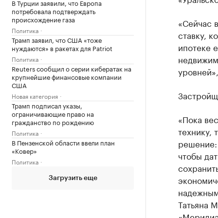
В Турции заявили, что Европа
потребовала подтверждать
происхождение газа
«Сейчас в
Политика
ставку, к
Трамп заявил, что США «тоже
ипотеке е
нуждаются» в ракетах для Patriot
недвижим
Политика
Reuters сообщил о серии кибератак на
уровней»,
крупнейшие финансовые компании
США
Застройщи
Новая категория
Трамп подписал указы,
ограничивающие право на
«Пока вес
гражданство по рождению
технику, 
Политика
решение:
В Пензенской области ввели план
«Ковер»
чтобы дат
Политика
сохранить
экономич
Загрузить еще
надежным
Татьяна 
«Меридиа