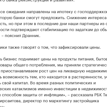
се ожидания направлены на ипотеку с господдержкой
оторую банки смогут предложить. Снижение интереса
сть, но при этом в последние дни наши партнеры из
ости подтверждают стабилизацию по задаткам до об
 – пояснил Дранник.
ки также говорят о том, что зафиксировали цены.
ь бизнес поднимает цены на продукты питания, быто
товары общего потребления, мы приняли стратегичес
 приостанавливаем рост цен на ликвидную недвижимо
ь возможность тем, кто находится в растерянности, у
 свой капитал. Во время разных политических и
еских катаклизмов именно инвестиции в недвижимос
 способом защиты от инфляции», – рассказала РБК Т
Мирсаитова, директор по маркетингу застройщика
н».