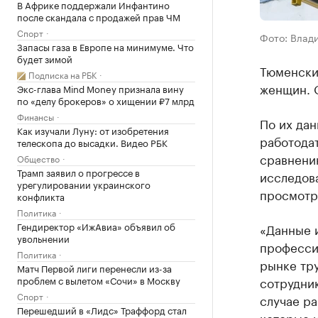
В Африке поддержали Инфантино
после скандала с продажей прав ЧМ
Спорт
Фото: Влад
Запасы газа в Европе на минимуме. Что
будет зимой
Тюменски
Подписка на РБК
женщин. 
Экс-глава Mind Money признала вину
по «делу брокеров» о хищении ₽7 млрд
Финансы
По их дан
Как изучали Луну: от изобретения
работодат
телескопа до высадки. Видео РБК
сравнению
Общество
Трамп заявил о прогрессе в
исследова
урегулировании украинского
просмотр
конфликта
Политика
Гендиректор «ИжАвиа» объявил об
«Данные 
увольнении
професси
Политика
рынке тру
Матч Первой лиги перенесли из-за
проблем с вылетом «Сочи» в Москву
сотрудник
Спорт
случае ра
Перешедший в «Лидс» Траффорд стал
которые и