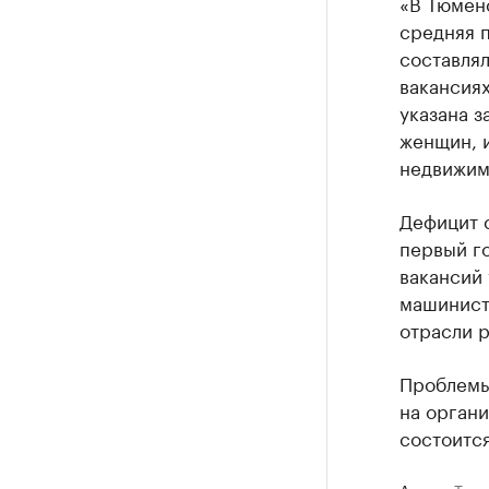
«В Тюмен
средняя п
составлял
вакансиях
указана з
женщин, 
недвижимо
Дефицит 
первый го
вакансий
машинист
отрасли р
Проблемы
на орган
состоится