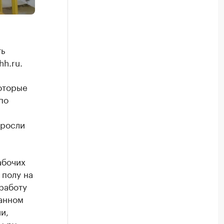
ть
h.ru.
оторые
по
ыросли
абочих
 полу на
работу
данном
и,
ы.ру».