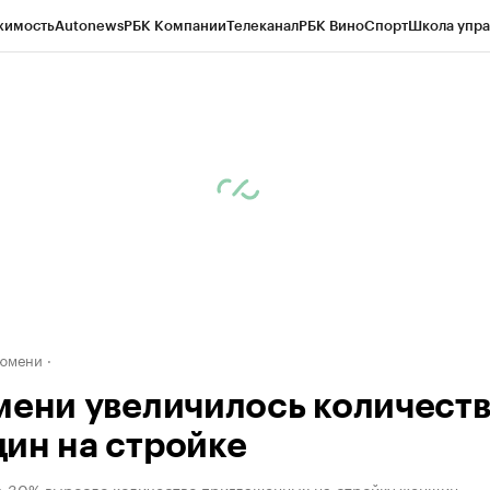
жимость
Autonews
РБК Компании
Телеканал
РБК Вино
Спорт
Школа упра
ипто
РБК Бизнес-среда
Дискуссионный клуб
Исследования
Кредитные 
Экономика
Бизнес
Технологии и медиа
Финансы
Рынок наличной валю
Тюмени
мени увеличилось количест
ин на стройке
а 30% выросло количество приглашенных на стройку женщин