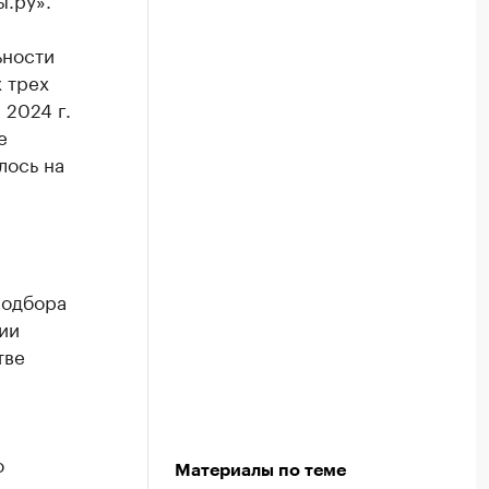
ьности
х трех
 2024 г.
е
лось на
подбора
ии
тве
о
Материалы по теме