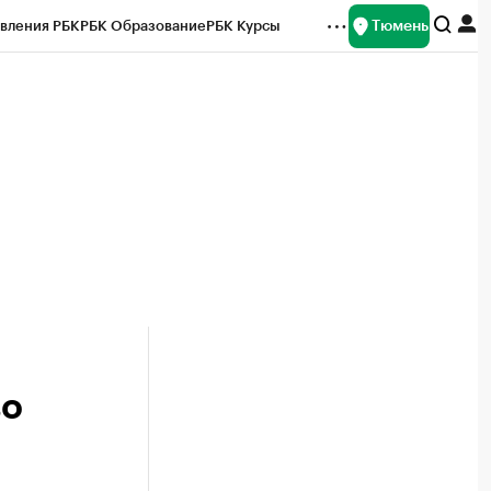
Тюмень
вления РБК
РБК Образование
РБК Курсы
рейтинги
Франшизы
Газета
Спецпроекты СПб
ты
во