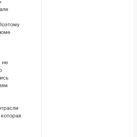
»
але
 Поэтому
зюме
 не
о
ись
лям
отрасли
 которая