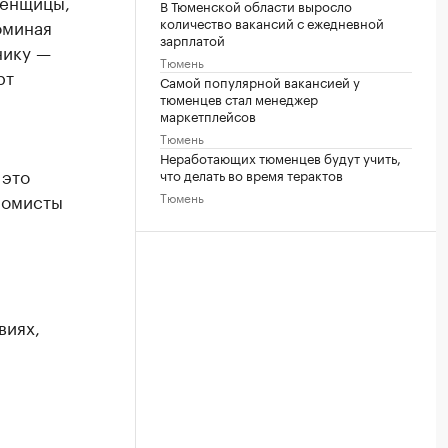
менщицы,
В Тюменской области выросло
количество вакансий с ежедневной
оминая
зарплатой
нику —
Тюмень
рт
Самой популярной вакансией у
тюменцев стал менеджер
маркетплейсов
Тюмень
Неработающих тюменцев будут учить,
 это
что делать во время терактов
номисты
Тюмень
виях,