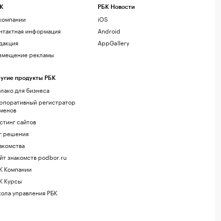
К
РБК Новости
компании
iOS
нтактная информация
Android
дакция
AppGallery
змещение рекламы
угие продукты РБК
лако для бизнеса
рпоративный регистратор
менов
стинг сайтов
г.решения
акомства
йт знакомств podbor.ru
К Компании
К Курсы
ола управления РБК