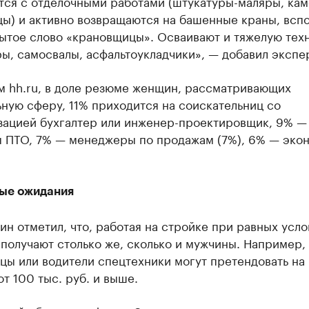
тся с отделочными работами (штукатуры-маляры, ка
цы) и активно возвращаются на башенные краны, всп
бытое слово «крановщицы». Осваивают и тяжелую тех
ы, самосвалы, асфальтоукладчики», — добавил экспе
м hh.ru, в доле резюме женщин, рассматривающих
ную сферу, 11% приходится на соискательниц со
зацией бухгалтер или инженер-проектировщик, 9% —
 ПТО, 7% — менеджеры по продажам (7%), 6% — эко
ые ожидания
н отметил, что, работая на стройке при равных усло
получают столько же, сколько и мужчины. Например,
цы или водители спецтехники могут претендовать на
от 100 тыс. руб. и выше.