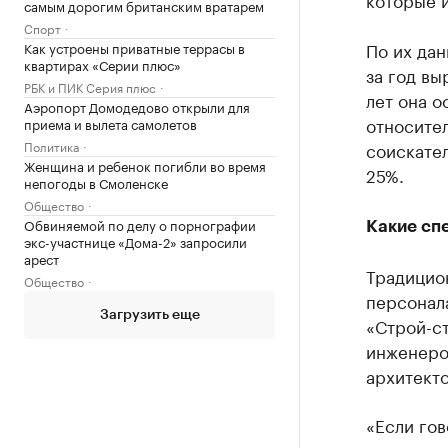
самым дорогим британским вратарем
Спорт
По их да
Как устроены приватные террасы в
квартирах «Серии плюс»
за год вы
РБК и ПИК Серия плюс
лет она о
Аэропорт Домодедово открыли для
относител
приема и вылета самолетов
Политика
соискате
Женщина и ребенок погибли во время
25%.
непогоды в Смоленске
Общество
Обвиняемой по делу о порнографии
Какие сп
экс-участнице «Дома-2» запросили
арест
Традицио
Общество
персонал
Загрузить еще
«Строй-ст
инженеро
архитекто
«Если гов