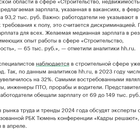
ской области в сфере «Строительство, недвижимость
редлагаемая зарплата, указанная в вакансиях, в февр
а 93,2 тыс. руб. Важно: работодатели не указывают в
 требования к полу, это считается дискриминацией.
арплата для всех. Желаемая медианная зарплата в ре
имеющих опыт работы в сфере «Строительство,
сть», — 65 тыс. руб.», — отметили аналитики hh.ru.
специалистов
наблюдается
в строительной сфере уже
д. Так, по данным аналитиков hh.ru, в 2023 году числ
 увеличилось на 32%. Самыми востребованными являл
ы, инженеры ПТО, прорабы и водители. Представите
аботодатели обещали зарплату от 69 до 149 тыс. руб.
 рынка труда и тренды 2024 года обсудят эксперты 
изованной РБК Тюмень конференции «Кадры решают»,
 в апреле.