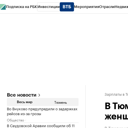
Подписка на РБК
Инвестиции
Мероприятия
Отрасли
Недви
РБК Life
Тренды
Визионеры
Национальные проекты
Город
Стиль
Кр
Конференции СПб
Спецпроекты
Проверка контрагентов
Политика
Зарплаты в 
Все новости
Тюмень
Весь мир
В Тю
Во Внуково предупредили о задержках
рейсов из-за грозы
женщ
Общество
В Саудовской Аравии сообщили об 11
В Тюмени н