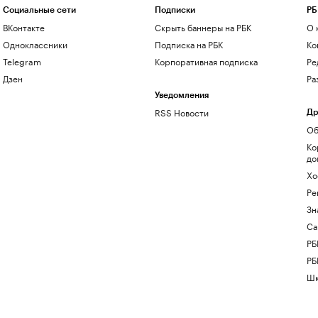
Социальные сети
Подписки
РБ
ВКонтакте
Скрыть баннеры на РБК
О 
Одноклассники
Подписка на РБК
Ко
Telegram
Корпоративная подписка
Ре
Дзен
Ра
Уведомления
RSS Новости
Др
Об
Ко
до
Хо
Ре
Зн
Са
РБ
РБ
Шк