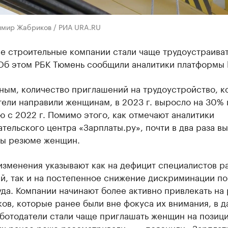
имир Жабриков / РИА URA.RU
е строительные компании стали чаще трудоустраива
Об этом РБК Тюмень сообщили аналитики платформы h
ным, количество приглашений на трудоустройство, к
ели направили женщинам, в 2023 г. выросло на 30% 
 с 2022 г. Помимо этого, как отмечают аналитики
тельского центра «Зарплаты.ру», почти в два раза в
ы резюме женщин.
изменения указывают как на дефицит специалистов р
й, так и на постепенное снижение дискриминации по
да. Компании начинают более активно привлекать на 
ов, которые ранее были вне фокуса их внимания, в 
ботодатели стали чаще приглашать женщин на позици
х ранее реже рассматривали», — пояснили «Зарплат