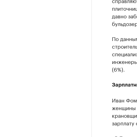
справляю
плиточни
давно за
бульдозер
По данны
строитель
специали
инженеры
(6%).
Зарплатн
Иван Фоми
женщины 
крановщи
зарплату 