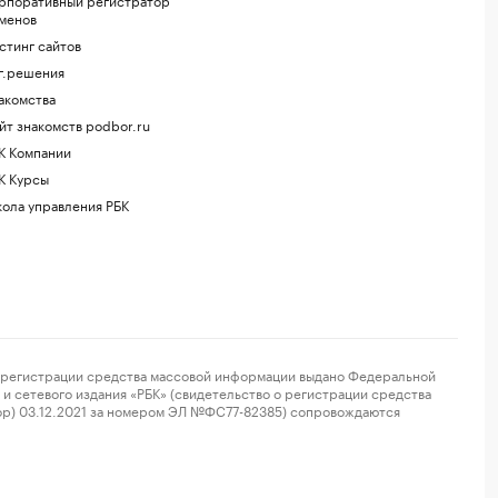
менов
стинг сайтов
г.решения
акомства
йт знакомств podbor.ru
К Компании
К Курсы
ола управления РБК
регистрации средства массовой информации выдано Федеральной
и сетевого издания «РБК» (свидетельство о регистрации средства
ор) 03.12.2021 за номером ЭЛ №ФС77-82385) сопровождаются