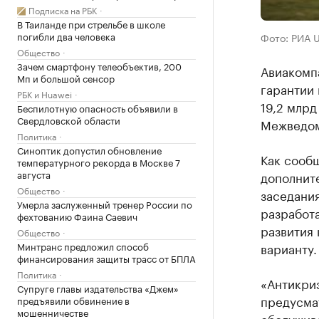
Подписка на РБК
В Таиланде при стрельбе в школе
погибли два человека
Фото: РИА 
Общество
Зачем смартфону телеобъектив, 200
Авиакомп
Мп и большой сенсор
гарантии
РБК и Huawei
19,2 млрд
Беспилотную опасность объявили в
Свердловской области
Межведом
Политика
Синоптик допустил обновление
Как сооб
температурного рекорда в Москве 7
августа
дополнит
Общество
заседани
Умерла заслуженный тренер России по
разработ
фехтованию Фаина Саевич
развития 
Общество
варианту.
Минтранс предложил способ
финансирования защиты трасс от БПЛА
Политика
«Антикри
Супруге главы издательства «Джем»
предусма
предъявили обвинение в
мошенничестве
обслужив