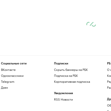
Социальные сети
Подписки
РБ
ВКонтакте
Скрыть баннеры на РБК
О 
Одноклассники
Подписка на РБК
Ко
Telegram
Корпоративная подписка
Ре
Дзен
Ра
Уведомления
RSS Новости
Др
Об
Ко