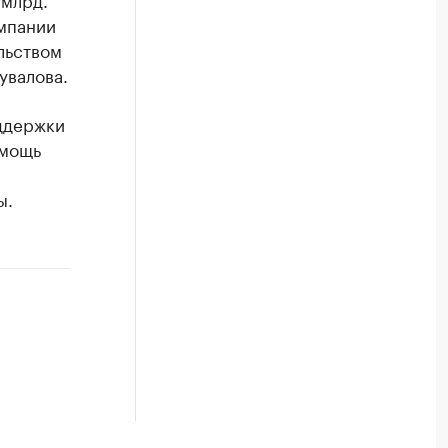
мпании
льством
увалова.
ддержки
омощь
ы.