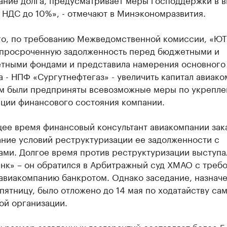
 НДС до 10%», - отмечают в Минэкономразвития.
го, по требованию Межведомственной комиссии, «Ю
 просроченную задолженность перед бюджетными и
тными фондами и представила намерения основного
 - НПФ «Сургутнефтегаз» - увеличить капитал авиако
м были предприняты всевозможные меры по укрепле
ации финансового состояния компании.
щее время финансовый консультант авиакомпании зак
ание условий реструктуризации ее задолженности с
ами. Долгое время против реструктуризации выступа
анк» – он обратился в Арбитражный суд ХМАО с треб
авиакомпанию банкротом. Однако заседание, назнач
ятницу, было отложено до 14 мая по ходатайству са
ой организации.
 размер заявленных госгарантий составляет более 5