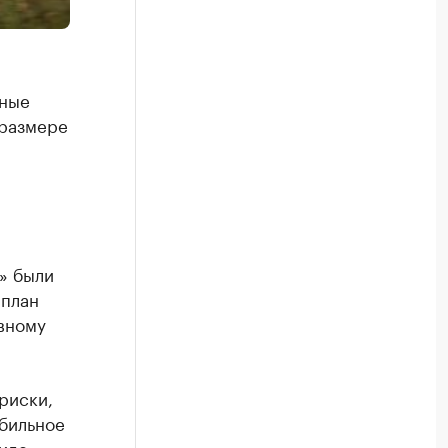
нные
 размере
» были
 план
вному
риски,
бильное
иде