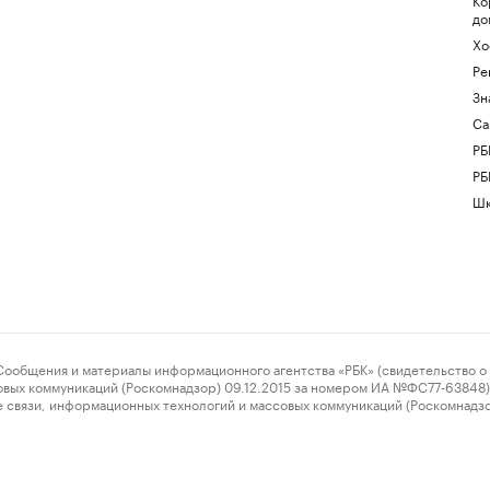
до
Хо
Ре
Зн
Са
РБ
РБ
Шк
ения и материалы информационного агентства «РБК» (свидетельство о 
овых коммуникаций (Роскомнадзор) 09.12.2015 за номером ИА №ФС77-63848) 
 связи, информационных технологий и массовых коммуникаций (Роскомнадз