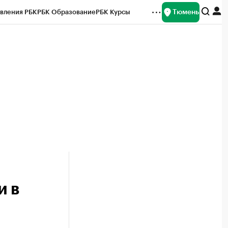
Тюмень
вления РБК
РБК Образование
РБК Курсы
рейтинги
Франшизы
Газета
Спецпроекты СПб
ты
и в