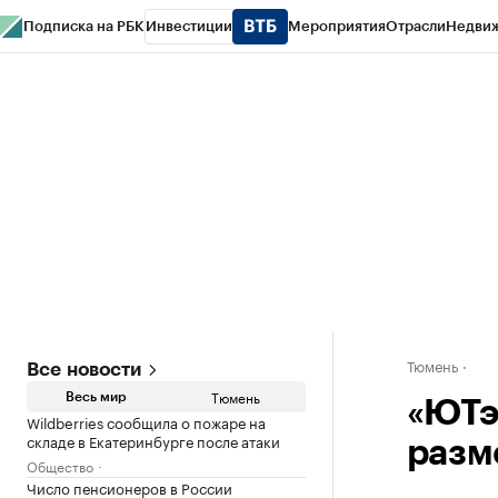
Подписка на РБК
Инвестиции
Мероприятия
Отрасли
Недви
РБК Life
Тренды
Визионеры
Национальные проекты
Город
Стиль
Кр
Конференции СПб
Спецпроекты
Проверка контрагентов
Политика
Тюмень
Все новости
Тюмень
Весь мир
«ЮТэ
Wildberries сообщила о пожаре на
складе в Екатеринбурге после атаки
разм
Общество
Число пенсионеров в России