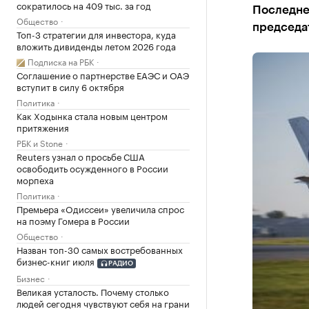
сократилось на 409 тыс. за год
Последне
Общество
председа
Топ-3 стратегии для инвестора, куда
вложить дивиденды летом 2026 года
Подписка на РБК
Соглашение о партнерстве ЕАЭС и ОАЭ
вступит в силу 6 октября
Политика
Как Ходынка стала новым центром
притяжения
РБК и Stone
Reuters узнал о просьбе США
освободить осужденного в России
морпеха
Политика
Премьера «Одиссеи» увеличила спрос
на поэму Гомера в России
Общество
Назван топ-30 самых востребованных
бизнес-книг июля
РАДИО
Бизнес
Великая усталость. Почему столько
людей сегодня чувствуют себя на грани