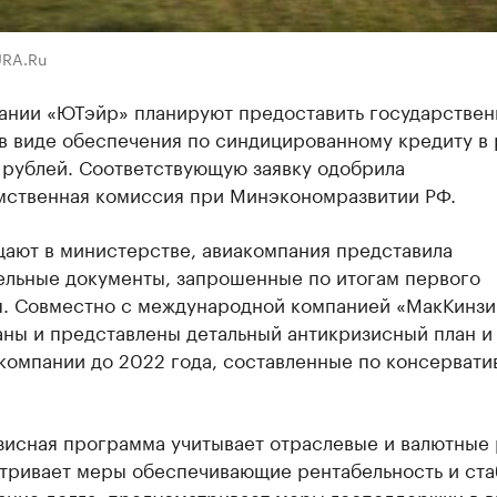
URA.Ru
ании «ЮТэйр» планируют предоставить государстве
 в виде обеспечения по синдицированному кредиту в
 рублей. Соответствующую заявку одобрила
ственная комиссия при Минэкономразвитии РФ.
щают в министерстве, авиакомпания представила
ельные документы, запрошенные по итогам первого
я. Совместно с международной компанией «МакКинзи
аны и представлены детальный антикризисный план и
компании до 2022 года, составленные по консервати
зисная программа учитывает отраслевые и валютные 
тривает меры обеспечивающие рентабельность и ста
ание долга, предусматривает меры господдержки в в