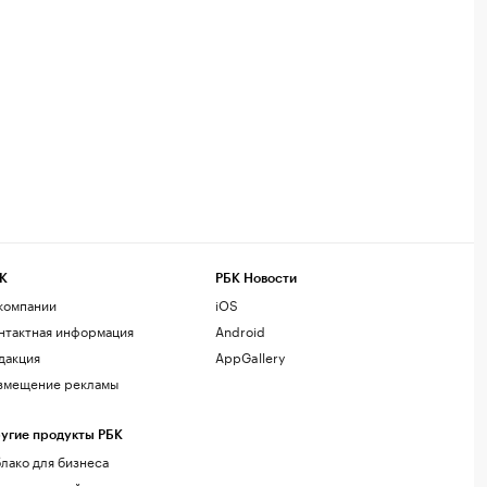
К
РБК Новости
компании
iOS
нтактная информация
Android
дакция
AppGallery
змещение рекламы
угие продукты РБК
лако для бизнеса
рпоративный регистратор