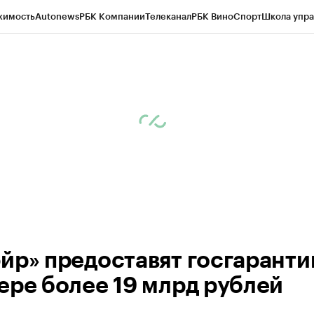
жимость
Autonews
РБК Компании
Телеканал
РБК Вино
Спорт
Школа упра
ипто
РБК Бизнес-среда
Дискуссионный клуб
Исследования
Кредитные 
Экономика
Бизнес
Технологии и медиа
Финансы
Рынок наличной валю
йр» предоставят госгаранти
ере более 19 млрд рублей