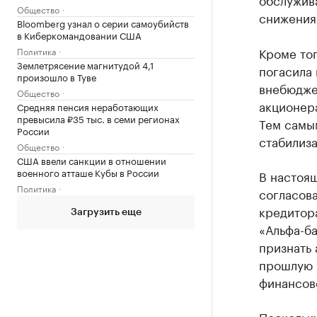
Общество
снижения
Bloomberg узнал о серии самоубийств
в Киберкомандовании США
Кроме то
Политика
Землетрясение магнитудой 4,1
погасила
произошло в Туве
внебюдже
Общество
акционера
Средняя пенсия неработающих
превысила ₽35 тыс. в семи регионах
Тем самы
России
стабилиз
Общество
США ввели санкции в отношении
военного атташе Кубы в России
В настоя
Политика
согласов
кредитор
Загрузить еще
«Альфа-б
признать 
прошлую п
финансов
Поскольку