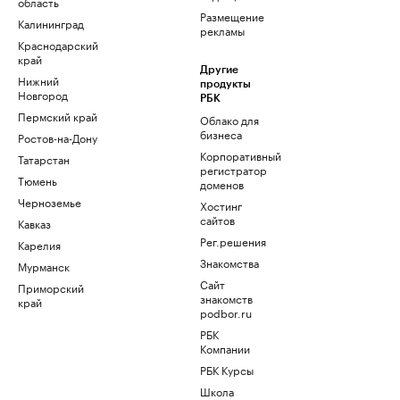
область
Размещение
Калининград
рекламы
Краснодарский
край
Другие
Нижний
продукты
Новгород
РБК
Пермский край
Облако для
бизнеса
Ростов-на-Дону
Корпоративный
Татарстан
регистратор
Тюмень
доменов
Черноземье
Хостинг
сайтов
Кавказ
Рег.решения
Карелия
Знакомства
Мурманск
Сайт
Приморский
знакомств
край
podbor.ru
РБК
Компании
РБК Курсы
Школа