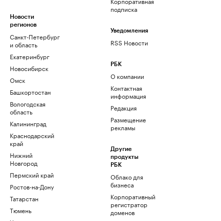
Корпоративная
подписка
Новости
регионов
Уведомления
Санкт-Петербург
RSS Новости
и область
Екатеринбург
РБК
Новосибирск
О компании
Омск
Контактная
Башкортостан
информация
Вологодская
Редакция
область
Размещение
Калининград
рекламы
Краснодарский
край
Другие
Нижний
продукты
Новгород
РБК
Пермский край
Облако для
бизнеса
Ростов-на-Дону
Корпоративный
Татарстан
регистратор
Тюмень
доменов