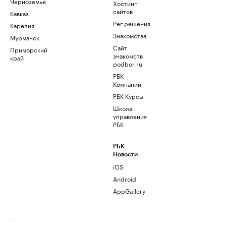
Черноземье
Хостинг
сайтов
Кавказ
Рег.решения
Карелия
Знакомства
Мурманск
Сайт
Приморский
знакомств
край
podbor.ru
РБК
Компании
РБК Курсы
Школа
управления
РБК
РБК
Новости
iOS
Android
AppGallery