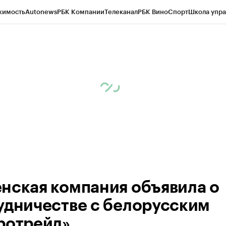
жимость
Autonews
РБК Компании
Телеканал
РБК Вино
Спорт
Школа упра
ипто
РБК Бизнес-среда
Дискуссионный клуб
Исследования
Кредитные 
Экономика
Бизнес
Технологии и медиа
Финансы
Рынок наличной валю
нская компания объявила о
удничестве с белорусским
ротрейд»