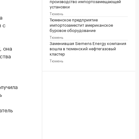
производство импортозамещающей
установки
Тюмень
а
Тюменское предприятие
 с
импортозаместит американское
буровое оборудование
Тюмень
Заменившая Siemens Energy компания
, она
вошла в тюменский нефтегазовый
кластер
ства
Тюмень
олучила
ь
атель