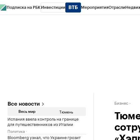
Подписка на РБК
Инвестиции
Мероприятия
Отрасли
Недви
РБК Life
Тренды
Визионеры
Национальные проекты
Город
Стиль
Кр
Конференции СПб
Спецпроекты
Проверка контрагентов
Политика
Бизнес
Все новости
Тюмень
Весь мир
Тюме
Испания ввела контроль на границе
для путешественников из Италии
сотр
Политика
Bloomberg узнал, что Украине грозит
«Хэп