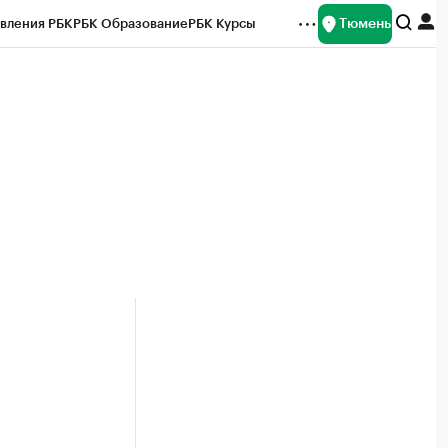
Тюмень
вления РБК
РБК Образование
РБК Курсы
рейтинги
Франшизы
Газета
Спецпроекты СПб
ты