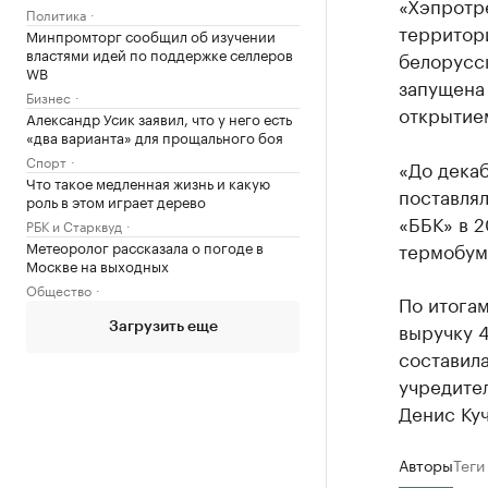
«Хэпротр
Политика
территор
Минпромторг сообщил об изучении
властями идей по поддержке селлеров
белорусск
WB
запущена 
Бизнес
открытие
Александр Усик заявил, что у него есть
«два варианта» для прощального боя
Спорт
«До декаб
Что такое медленная жизнь и какую
поставлял
роль в этом играет дерево
«ББК» в 2
РБК и Старквуд
Метеоролог рассказала о погоде в
термобума
Москве на выходных
Общество
По итогам
выручку 4
Загрузить еще
составила
учредите
Денис Куч
Авторы
Теги