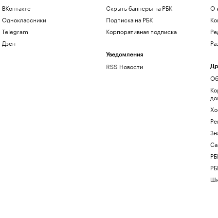
ВКонтакте
Скрыть баннеры на РБК
О 
Одноклассники
Подписка на РБК
Ко
Telegram
Корпоративная подписка
Ре
Дзен
Ра
Уведомления
RSS Новости
Др
Об
Ко
до
Хо
Ре
Зн
Са
РБ
РБ
Шк