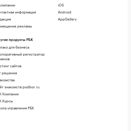
компании
iOS
нтактная информация
Android
дакция
AppGallery
змещение рекламы
угие продукты РБК
лако для бизнеса
рпоративный регистратор
менов
стинг сайтов
г.решения
акомства
йт знакомств podbor.ru
К Компании
К Курсы
ола управления РБК