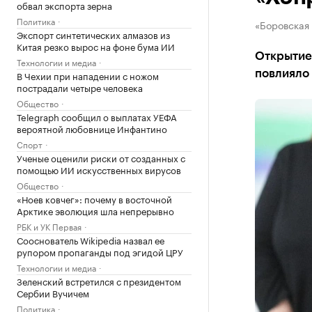
обвал экспорта зерна
Политика
«Боровская
Экспорт синтетических алмазов из
Китая резко вырос на фоне бума ИИ
Открытие 
Технологии и медиа
повлияло
В Чехии при нападении с ножом
пострадали четыре человека
Общество
Telegraph сообщил о выплатах УЕФА
вероятной любовнице Инфантино
Спорт
Ученые оценили риски от созданных с
помощью ИИ искусственных вирусов
Общество
«Ноев ковчег»: почему в восточной
Арктике эволюция шла непрерывно
РБК и УК Первая
Сооснователь Wikipedia назвал ее
рупором пропаганды под эгидой ЦРУ
Технологии и медиа
Зеленский встретился с президентом
Сербии Вучичем
Политика