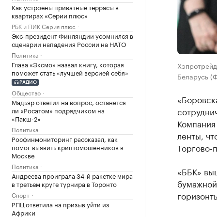
Как устроены приватные террасы в
квартирах «Серии плюс»
РБК и ПИК Серия плюс
Экс-президент Финляндии усомнился в
сценарии нападения России на НАТО
Политика
Глава «Эксмо» назвал книгу, которая
Хэпротрейд
поможет стать «лучшей версией себя»
Беларусь (Ф
РАДИО
Общество
«Боровск
Мадьяр ответил на вопрос, останется
сотрудни
ли «Росатом» подрядчиком на
«Пакш-2»
Компания
Политика
ленты, чт
Росфинмониторинг рассказал, как
Торгово-
помог выявить криптомошенников в
Москве
Политика
«ББК» выш
Андреева проиграла 34-й ракетке мира
бумажной
в третьем круге турнира в Торонто
горизонты
Спорт
РПЦ ответила на призыв уйти из
Африки