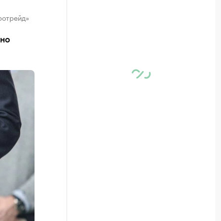
ротрейд»
ьно