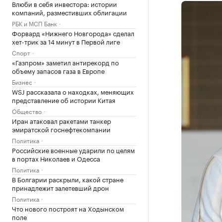
Влюби в себя инвестора: истории
компаний, разместивших облигации
РБК и МСП Банк
Форвард «Нижнего Новгорода» сделал
хет-трик за 14 минут в Первой лиге
Спорт
«Газпром» заметил антирекорд по
объему запасов газа в Европе
Бизнес
WSJ рассказала о находках, меняющих
представление об истории Китая
Общество
Иран атаковал ракетами танкер
эмиратской госнефтекомпании
Политика
Российские военные ударили по целям
в портах Николаев и Одесса
Политика
В Болгарии раскрыли, какой стране
принадлежит залетевший дрон
Политика
Что нового построят на Ходынском
поле