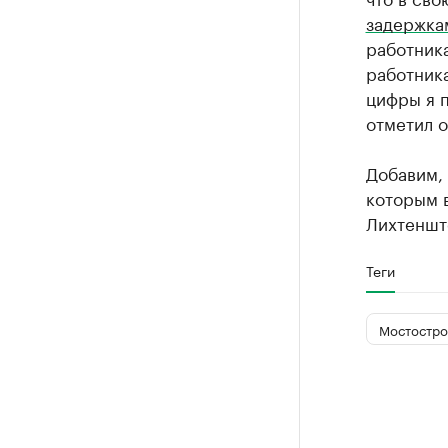
задержка
работника
работника
цифры я п
отметил о
Добавим,
которым 
Лихтеншт
Теги
Мостостро