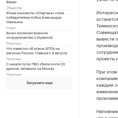
Видео
Общество
Интересн
Юные хоккеисты «Спартака» стали
победителями Кубка Александра
останетс
Овечкина
Тюменско
Спорт
Совмещать
Вучич исключил военное
сотрудничество с Украиной
вывести 
Политика
производс
Что известно об атаках БПЛА на
сотрудни
регионы России. Главное к 8 августа
проекты и
Политика
С начала суток ПВО сбила почти 20
дронов, летевших на Москву
При этом
Политика
компании.
каждым со
Загрузить еще
изменени
прокомме
Напомним
что в сво