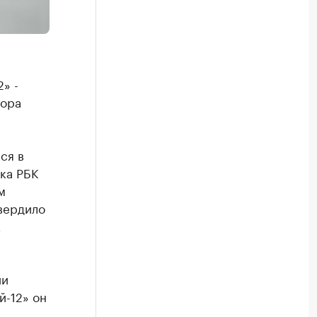
» -
тора
ся в
ка РБК
м
твердило
к
ии
й-12» он