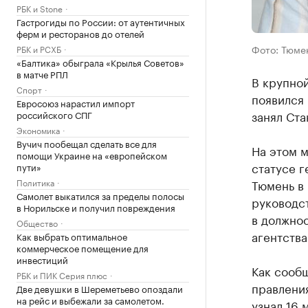
РБК и Stone
Гастрогиды по России: от аутентичных
ферм и ресторанов до отелей
Фото: Тюме
РБК и РСХБ
«Балтика» обыграла «Крылья Советов»
в матче РПЛ
В крупной
Спорт
появился
Евросоюз нарастил импорт
занял Ста
российского СПГ
Экономика
Вучич пообещал сделать все для
На этом 
помощи Украине на «европейском
статусе г
пути»
Политика
Тюмень в
Самолет выкатился за пределы полосы
руководст
в Норильске и получил повреждения
в должнос
Общество
агентства
Как выбрать оптимальное
коммерческое помещение для
инвестиций
Как сооб
РБК и ПИК Серия плюс
правлени
Две девушки в Шереметьево опоздали
на рейс и выбежали за самолетом.
узнал 16 