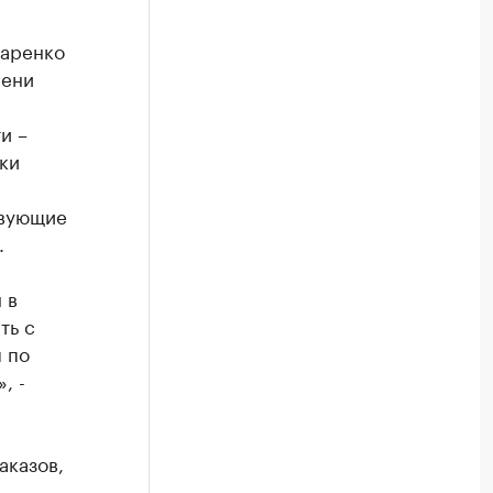
наренко
мени
и –
ки
твующие
.
 в
ть с
 по
, -
аказов,