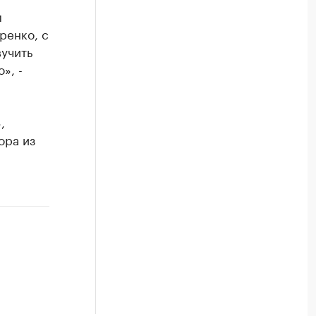
м
ренко, с
вучить
», -
,
ора из