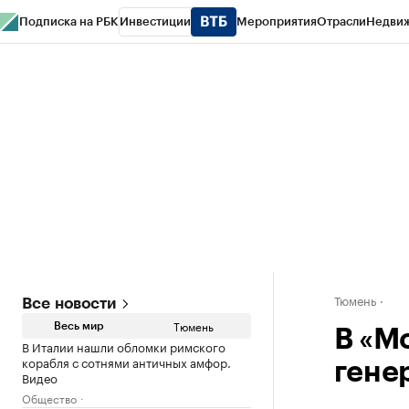
Подписка на РБК
Инвестиции
Мероприятия
Отрасли
Недви
РБК Life
Тренды
Визионеры
Национальные проекты
Город
Стиль
Кр
Конференции СПб
Спецпроекты
Проверка контрагентов
Политика
Тюмень
Все новости
Тюмень
Весь мир
В «М
В Италии нашли обломки римского
корабля с сотнями античных амфор.
гене
Видео
Общество