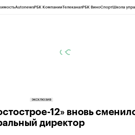
жимость
Autonews
РБК Компании
Телеканал
РБК Вино
Спорт
Школа упра
ипто
РБК Бизнес-среда
Дискуссионный клуб
Исследования
Кредитные 
Экономика
Бизнес
Технологии и медиа
Финансы
Рынок наличной валю
ЭКСКЛЮЗИВ
остострое-12» вновь сменил
ральный директор