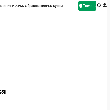
Тюмень
вления РБК
РБК Образование
РБК Курсы
рейтинги
Франшизы
Газета
Спецпроекты СПб
ты
ся