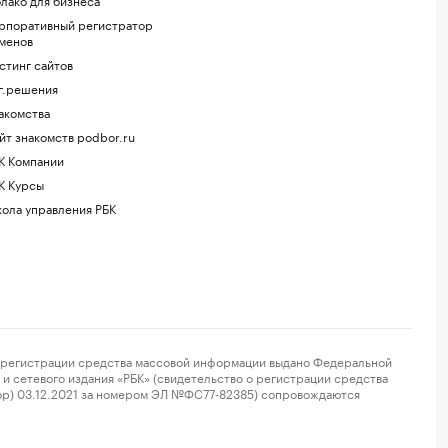
рпоративный регистратор
менов
стинг сайтов
г.решения
акомства
йт знакомств podbor.ru
К Компании
К Курсы
ола управления РБК
регистрации средства массовой информации выдано Федеральной
и сетевого издания «РБК» (свидетельство о регистрации средства
ор) 03.12.2021 за номером ЭЛ №ФС77-82385) сопровождаются