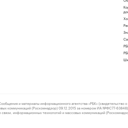
Ко
до
Хо
Ре
Зн
Са
РБ
РБ
Шк
ения и материалы информационного агентства «РБК» (свидетельство о 
овых коммуникаций (Роскомнадзор) 09.12.2015 за номером ИА №ФС77-63848) 
 связи, информационных технологий и массовых коммуникаций (Роскомнадз