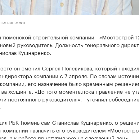
ньстальмост
 тюменской строительной компании - «Мостострой-12
 новый руководитель. Должность генерального дирек
нислав Кушнаренко.
месте
он сменил Сергея Полевикова
, который находил
ендиректора компании с 7 апреля. По словам источни
 компании, его назначение было временным решение
ва холдинга. «До того момента,пока правление не у
ти постоянного руководителя», - уточнил собеседни
.
щил РБК Тюмень сам Станислав Кушнаренко, о решен
я компании назначить его руководителем «Мостостро
мая, а к работе приступил уже на следующий день.