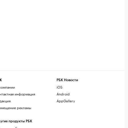
К
РБК Новости
компании
iOS
нтактная информация
Android
дакция
AppGallery
змещение рекламы
угие продукты РБК
лако для бизнеса