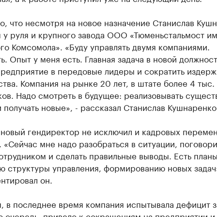
о, что несмотря на новое назначение Станислав Куш
я у руля и крупного завода ООО «Тюменьстальмост и
го Комсомола». «Буду управлять двумя компаниями.
. Опыт у меня есть. Главная задача в новой должност
предприятие в передовые лидеры и сократить издерж
тва. Компания на рынке 20 лет, в штате более 4 тыс.
ков. Надо смотреть в будущее: реализовывать сущес
 получать новые», - рассказал Станислав Кушнаренко
 новый гендиректор не исключил и кадровых перемен
 «Сейчас мне надо разобраться в ситуации, поговори
трудником и сделать правильные выводы. Есть планы
ю структуры управления, формированию новых задач»
нтировал он.
, в последнее время компания испытывала дефицит з
ю очередь, привело к сокращениям на предприятии и