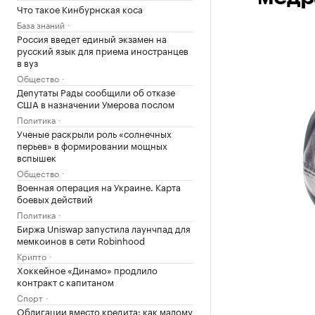
Что такое Кинбурнская коса
База знаний
Россия введет единый экзамен на
русский язык для приема иностранцев
в вуз
Общество
Депутаты Рады сообщили об отказе
США в назначении Умерова послом
Политика
Ученые раскрыли роль «солнечных
перьев» в формировании мощных
вспышек
Общество
Военная операция на Украине. Карта
боевых действий
Политика
Биржа Uniswap запустила лаунчпад для
мемкоинов в сети Robinhood
Крипто
Хоккейное «Динамо» продлило
контракт с капитаном
Спорт
Облигации вместо кредита: как малому