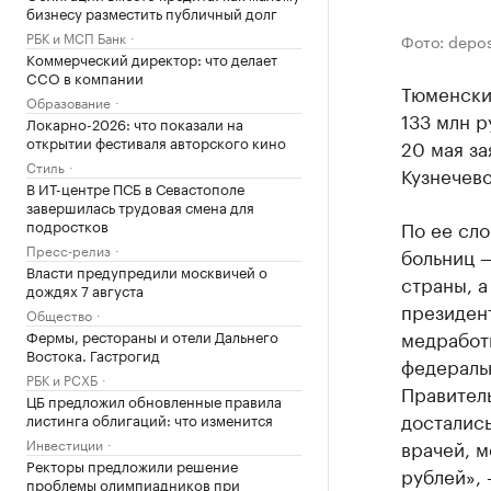
бизнесу разместить публичный долг
РБК и МСП Банк
Фото: depo
Коммерческий директор: что делает
CCO в компании
Тюменски
Образование
133 млн р
Локарно-2026: что показали на
открытии фестиваля авторского кино
20 мая за
Стиль
Кузнечевс
В ИТ-центре ПСБ в Севастополе
завершилась трудовая смена для
подростков
По ее сл
Пресс-релиз
больниц 
Власти предупредили москвичей о
страны, а
дождях 7 августа
президен
Общество
медработн
Фермы, рестораны и отели Дальнего
Востока. Гастрогид
федераль
РБК и РСХБ
Правитель
ЦБ предложил обновленные правила
достались
листинга облигаций: что изменится
Инвестиции
врачей, м
Ректоры предложили решение
рублей», 
проблемы олимпиадников при