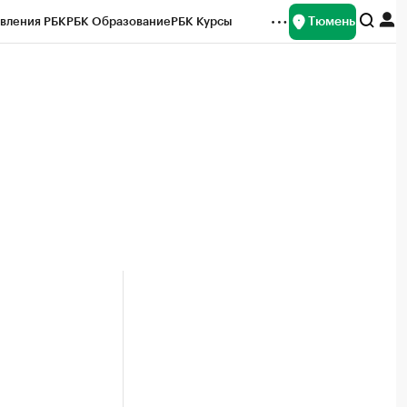
Тюмень
вления РБК
РБК Образование
РБК Курсы
рейтинги
Франшизы
Газета
Спецпроекты СПб
ты