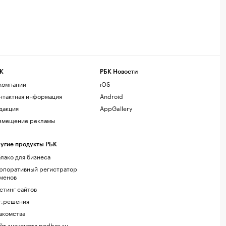
К
РБК Новости
компании
iOS
нтактная информация
Android
дакция
AppGallery
змещение рекламы
угие продукты РБК
лако для бизнеса
рпоративный регистратор
менов
стинг сайтов
г.решения
акомства
йт знакомств podbor.ru