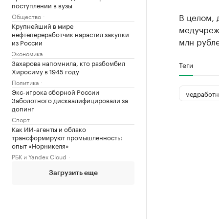
поступлении в вузы
В целом,
Общество
Крупнейший в мире
медучреж
нефтепереработчик нарастил закупки
млн рубле
из России
Экономика
Захарова напомнила, кто разбомбил
Теги
Хиросиму в 1945 году
Политика
Экс-игрока сборной России
медработн
Заболотного дисквалифицировали за
допинг
Спорт
Как ИИ-агенты и облако
трансформируют промышленность:
опыт «Норникеля»
РБК и Yandex Cloud
Загрузить еще