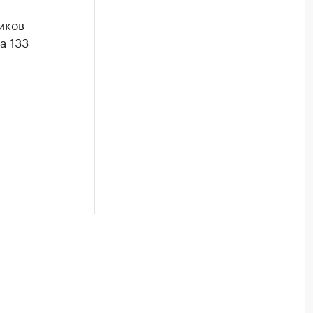
иков
а 133