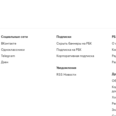
Социальные сети
Подписки
РБ
ВКонтакте
Скрыть баннеры на РБК
О 
Одноклассники
Подписка на РБК
Ко
Telegram
Корпоративная подписка
Ре
Дзен
Ра
Уведомления
RSS Новости
Др
Об
Ко
до
Хо
Ре
Зн
Са