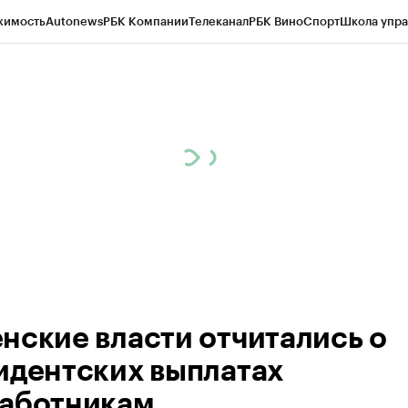
жимость
Autonews
РБК Компании
Телеканал
РБК Вино
Спорт
Школа упра
ипто
РБК Бизнес-среда
Дискуссионный клуб
Исследования
Кредитные 
Экономика
Бизнес
Технологии и медиа
Финансы
Рынок наличной валю
нские власти отчитались о
идентских выплатах
аботникам