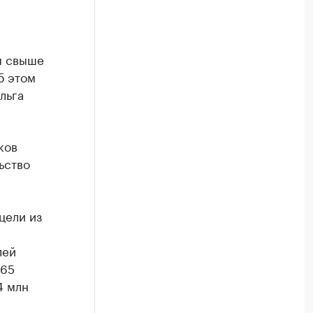
м свыше
б этом
льга
ков
ьство
цели из
лей
565
4 млн