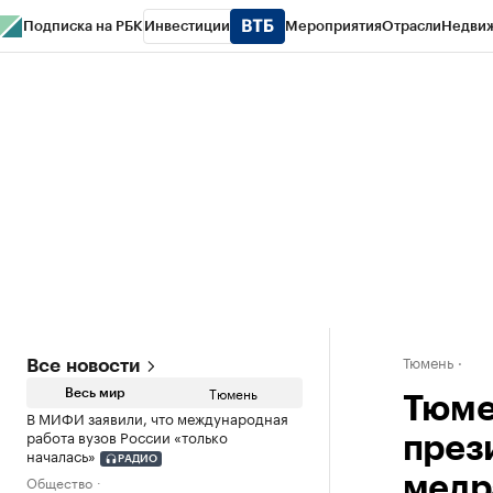
Подписка на РБК
Инвестиции
Мероприятия
Отрасли
Недви
РБК Life
Тренды
Визионеры
Национальные проекты
Город
Стиль
Кр
Конференции СПб
Спецпроекты
Проверка контрагентов
Политика
Тюмень
Все новости
Тюмень
Весь мир
Тюме
В МИФИ заявили, что международная
работа вузов России «только
през
началась»
РАДИО
Общество
медр