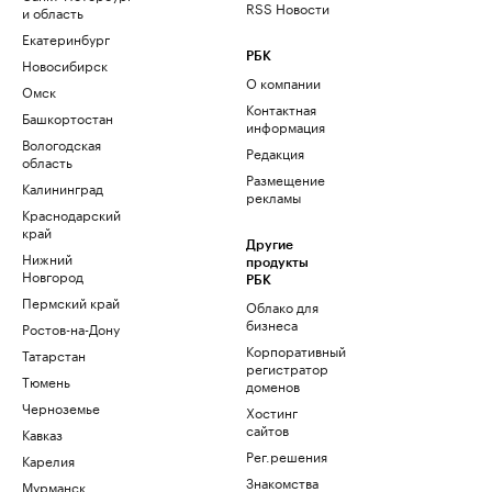
RSS Новости
и область
Екатеринбург
РБК
Новосибирск
О компании
Омск
Контактная
Башкортостан
информация
Вологодская
Редакция
область
Размещение
Калининград
рекламы
Краснодарский
край
Другие
Нижний
продукты
Новгород
РБК
Пермский край
Облако для
бизнеса
Ростов-на-Дону
Корпоративный
Татарстан
регистратор
Тюмень
доменов
Черноземье
Хостинг
сайтов
Кавказ
Рег.решения
Карелия
Знакомства
Мурманск