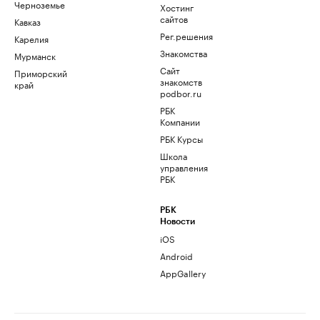
Черноземье
Хостинг
сайтов
Кавказ
Рег.решения
Карелия
Знакомства
Мурманск
Сайт
Приморский
знакомств
край
podbor.ru
РБК
Компании
РБК Курсы
Школа
управления
РБК
РБК
Новости
iOS
Android
AppGallery