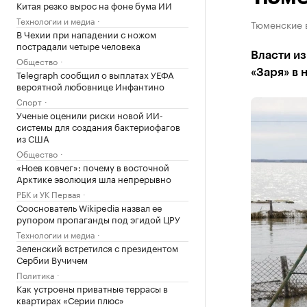
Китая резко вырос на фоне бума ИИ
Технологии и медиа
Тюменские в
В Чехии при нападении с ножом
пострадали четыре человека
Власти из
Общество
«Заря» в 
Telegraph сообщил о выплатах УЕФА
вероятной любовнице Инфантино
Спорт
Ученые оценили риски новой ИИ-
системы для создания бактериофагов
из США
Общество
«Ноев ковчег»: почему в восточной
Арктике эволюция шла непрерывно
РБК и УК Первая
Сооснователь Wikipedia назвал ее
рупором пропаганды под эгидой ЦРУ
Технологии и медиа
Зеленский встретился с президентом
Сербии Вучичем
Политика
Как устроены приватные террасы в
квартирах «Серии плюс»