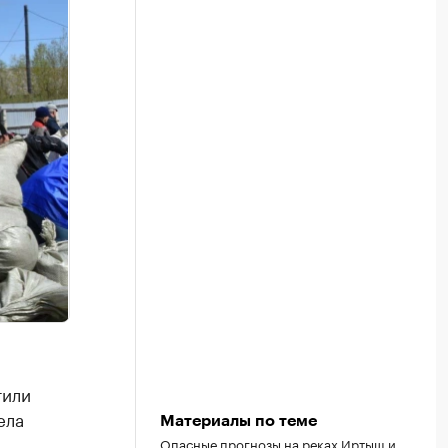
тили
ела
Материалы по теме
Опасные прогнозы на реках Иртыш и