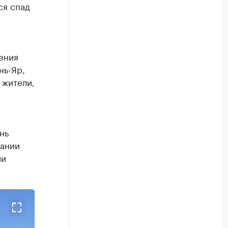
ся спад
ения
нь-Яр,
 жители,
нь
вании
ли