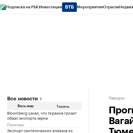
Подписка на РБК
Инвестиции
Мероприятия
Отрасли
Недви
РБК Life
Тренды
Визионеры
Национальные проекты
Город
Стиль
Кр
Конференции СПб
Спецпроекты
Проверка контрагентов
Политика
Паводок
Все новости
Тюмень
Весь мир
Прог
Bloomberg узнал, что Украине грозит
обвал экспорта зерна
Вага
Политика
Экспорт синтетических алмазов из
Тюме