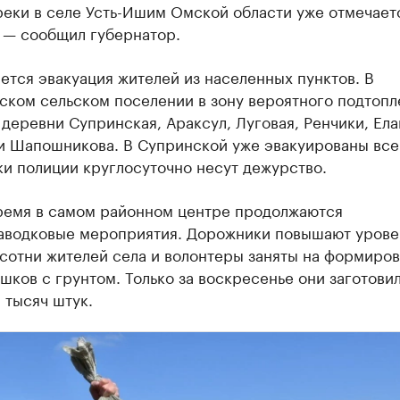
реки в селе Усть-Ишим Омской области уже отмечает
 — сообщил губернатор.
тся эвакуация жителей из населенных пунктов. В
ском сельском поселении в зону вероятного подтопл
деревни Супринская, Араксул, Луговая, Ренчики, Ела
 и Шапошникова. В Супринской уже эвакуированы все
и полиции круглосуточно несут дежурство.
время в самом районном центре продолжаются
аводковые мероприятия. Дорожники повышают урове
 сотни жителей села и волонтеры заняты на формиро
шков с грунтом. Только за воскресенье они заготови
 тысяч штук.