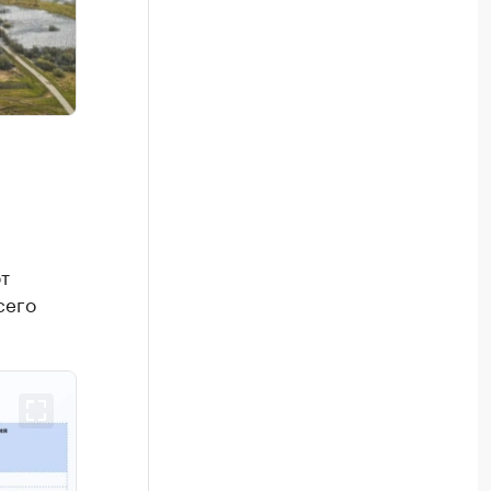
т
сего