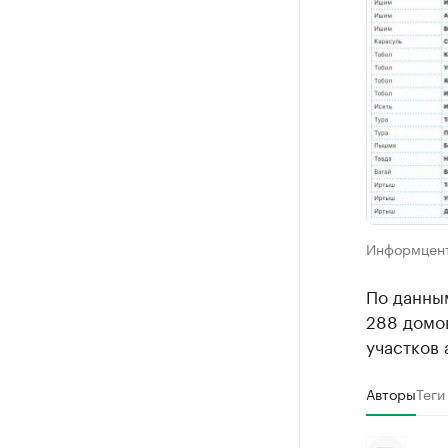
Информцент
По данны
288 домов
участков 
Авторы
Теги