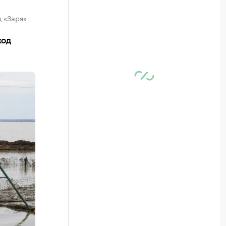
д «Заря»
ход