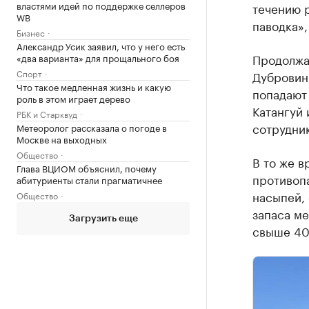
властями идей по поддержке селлеров
течению 
WB
паводка»,
Бизнес
Александр Усик заявил, что у него есть
Продолжае
«два варианта» для прощального боя
Спорт
Дубровин
Что такое медленная жизнь и какую
попадают 
роль в этом играет дерево
Катангуй
РБК и Старквуд
сотрудник
Метеоролог рассказала о погоде в
Москве на выходных
Общество
В то же 
Глава ВЦИОМ объяснил, почему
противоп
абитуриенты стали прагматичнее
насыпей,
Общество
запаса ме
Загрузить еще
свыше 40