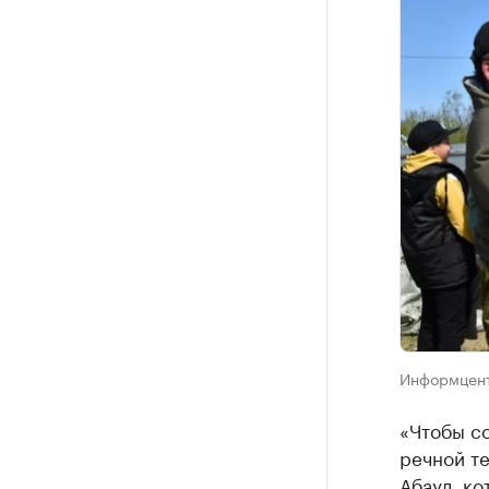
Информцент
«Чтобы с
речной те
Абаул, ко