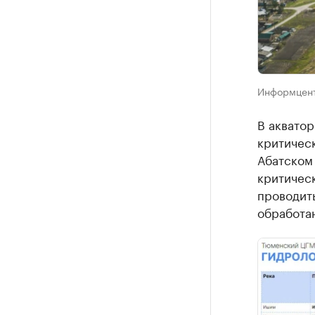
Информцент
В аквато
критическ
Абатском 
критическ
проводить
обработан