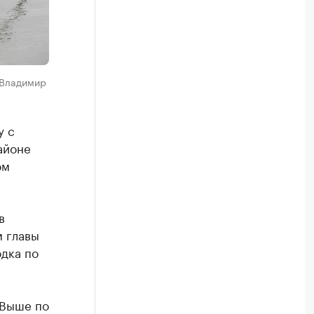
 Владимир
у с
айоне
ом
в
м главы
дка по
 Выше по