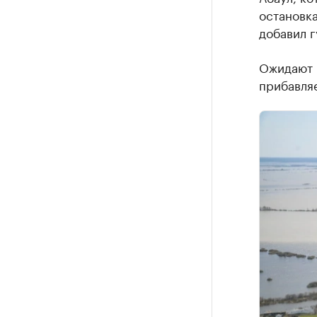
остановка
добавил г
Ожидают п
прибавляе