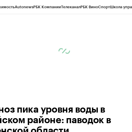
жимость
Autonews
РБК Компании
Телеканал
РБК Вино
Спорт
Школа упра
ипто
РБК Бизнес-среда
Дискуссионный клуб
Исследования
Кредитные 
Экономика
Бизнес
Технологии и медиа
Финансы
Рынок наличной валю
ноз пика уровня воды в
йском районе: паводок в
нской области