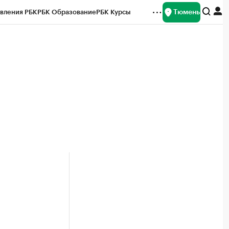
Тюмень
вления РБК
РБК Образование
РБК Курсы
рейтинги
Франшизы
Газета
Спецпроекты СПб
ты