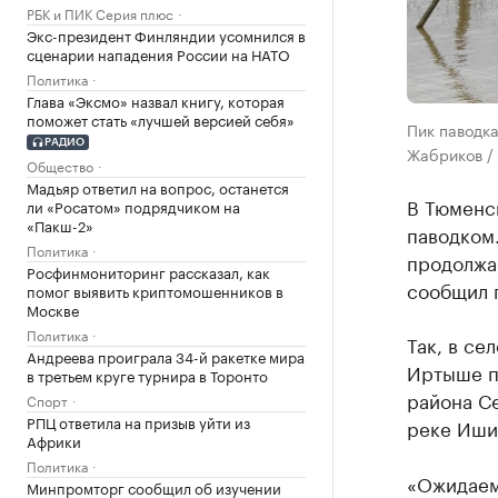
РБК и ПИК Серия плюс
Экс-президент Финляндии усомнился в
сценарии нападения России на НАТО
Политика
Глава «Эксмо» назвал книгу, которая
поможет стать «лучшей версией себя»
Пик паводка
РАДИО
Жабриков /
Общество
Мадьяр ответил на вопрос, останется
В Тюменс
ли «Росатом» подрядчиком на
«Пакш-2»
паводком.
Политика
продолжае
Росфинмониторинг рассказал, как
сообщил 
помог выявить криптомошенников в
Москве
Политика
Так, в се
Андреева проиграла 34-й ракетке мира
Иртыше по
в третьем круге турнира в Торонто
района Се
Спорт
РПЦ ответила на призыв уйти из
реке Иши
Африки
Политика
«Ожидаем
Минпромторг сообщил об изучении