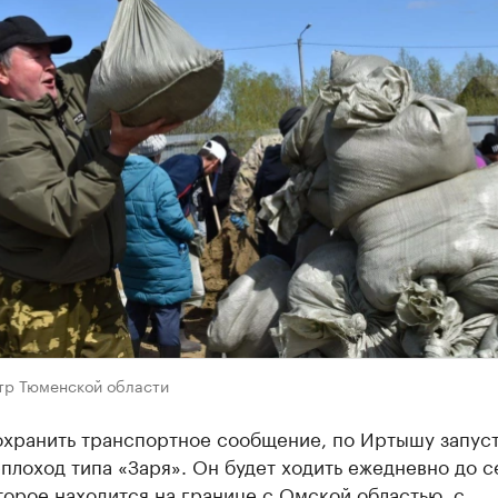
р Тюменской области
охранить транспортное сообщение, по Иртышу запус
плоход типа «Заря». Он будет ходить ежедневно до с
торое находится на границе с Омской областью, с