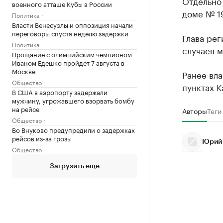
Отдельно 
военного атташе Кубы в России
доме № 19
Политика
Власти Венесуэлы и оппозиция начали
переговоры спустя неделю задержки
Глава рег
Политика
случаев 
Прощание с олимпийским чемпионом
Иваном Едешко пройдет 7 августа в
Москве
Ранее вл
Общество
пунктах К
В США в аэропорту задержали
мужчину, угрожавшего взорвать бомбу
на рейсе
Авторы
Теги
Общество
Во Внуково предупредили о задержках
рейсов из-за грозы
Юрий
Общество
Загрузить еще