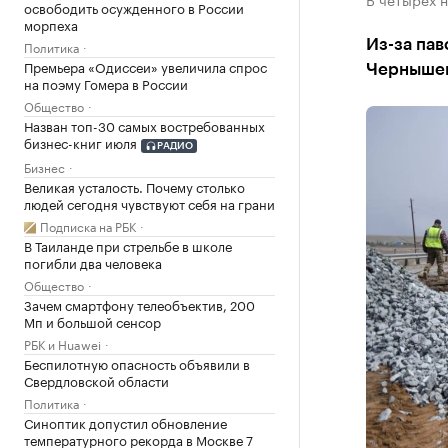
освободить осужденного в России
морпеха
Из-за пав
Политика
Премьера «Одиссеи» увеличила спрос
Чернышев
на поэму Гомера в России
Общество
Назван топ-30 самых востребованных
бизнес-книг июля
РАДИО
Бизнес
Великая усталость. Почему столько
людей сегодня чувствуют себя на грани
Подписка на РБК
В Таиланде при стрельбе в школе
погибли два человека
Общество
Зачем смартфону телеобъектив, 200
Мп и большой сенсор
РБК и Huawei
Беспилотную опасность объявили в
Свердловской области
Политика
Синоптик допустил обновление
температурного рекорда в Москве 7