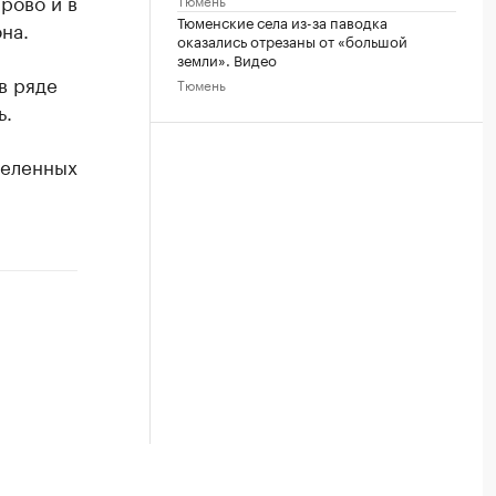
рово и в
Тюменские села из-за паводка
на.
оказались отрезаны от «большой
земли». Видео
в ряде
Тюмень
ь.
селенных