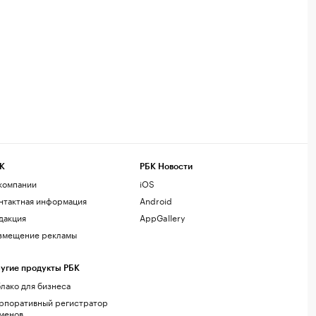
К
РБК Новости
компании
iOS
нтактная информация
Android
дакция
AppGallery
змещение рекламы
угие продукты РБК
лако для бизнеса
рпоративный регистратор
менов