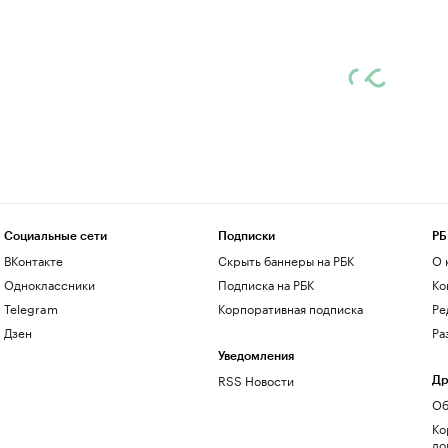
Социальные сети
Подписки
РБ
ВКонтакте
Скрыть баннеры на РБК
О 
Одноклассники
Подписка на РБК
Ко
Telegram
Корпоративная подписка
Ре
Дзен
Ра
Уведомления
RSS Новости
Др
Об
Ко
до