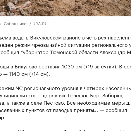
та Сабашников / URA.RU
ъема воды в Викуловском районе в четырех населен
веден режим чрезвычайной ситуации регионального 
сообщил губернатор Тюменской области Александр М
оды в Викулово составил 1030 см (+19 за сутки). В се
 — 1140 см (+14 см).
режим ЧС регионального уровня в четырех населенн
муниципалитета — деревнях Тюлешов Бор, Заборка,
а, а также в селе Пестово. Все необходимые меры д
аселенных пунктов от паводка приняты», — сообщил
ор.