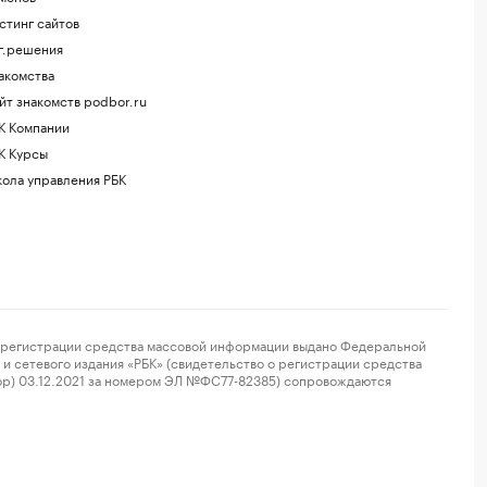
стинг сайтов
г.решения
акомства
йт знакомств podbor.ru
К Компании
К Курсы
ола управления РБК
регистрации средства массовой информации выдано Федеральной
и сетевого издания «РБК» (свидетельство о регистрации средства
ор) 03.12.2021 за номером ЭЛ №ФС77-82385) сопровождаются