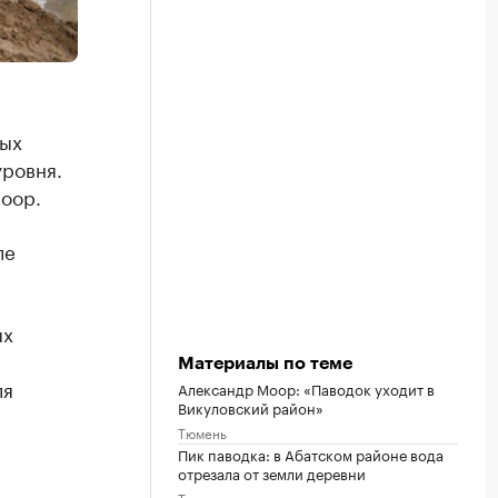
ных
уровня.
оор.
ле
ых
Материалы по теме
ля
Александр Моор: «Паводок уходит в
Викуловский район»
Тюмень
Пик паводка: в Абатском районе вода
отрезала от земли деревни
Тюмень