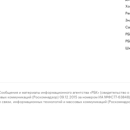
Хо
Ре
Зн
Са
РБ
РБ
Шк
ения и материалы информационного агентства «РБК» (свидетельство о 
овых коммуникаций (Роскомнадзор) 09.12.2015 за номером ИА №ФС77-63848) 
 связи, информационных технологий и массовых коммуникаций (Роскомнадз