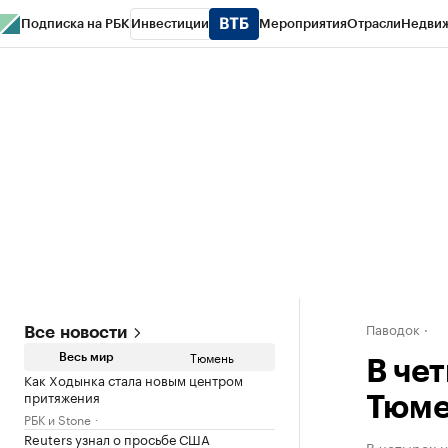
Подписка на РБК
Инвестиции
Мероприятия
Отрасли
Недви
РБК Life
Тренды
Визионеры
Национальные проекты
Город
Стиль
Кр
Конференции СПб
Спецпроекты
Проверка контрагентов
Политика
Паводок
Все новости
Тюмень
Весь мир
В че
Как Ходынка стала новым центром
притяжения
Тюме
РБК и Stone
Reuters узнал о просьбе США
В четырех н