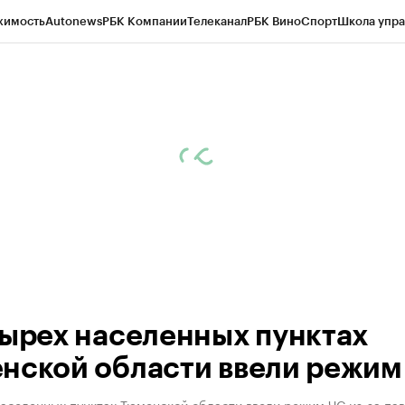
жимость
Autonews
РБК Компании
Телеканал
РБК Вино
Спорт
Школа упра
ипто
РБК Бизнес-среда
Дискуссионный клуб
Исследования
Кредитные 
Экономика
Бизнес
Технологии и медиа
Финансы
Рынок наличной валю
тырех населенных пунктах
нской области ввели режим
аселенных пунктах Тюменской области ввели режим ЧС из-за па