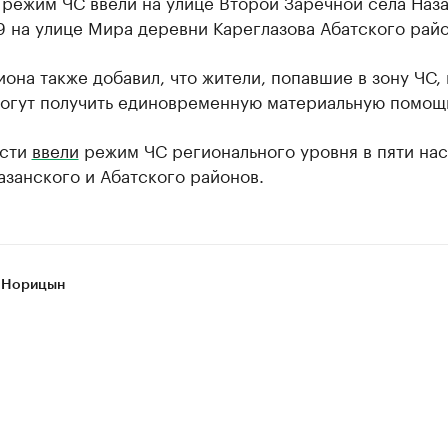
режим ЧС ввели на улице Второй Заречной села Наза
 на улице Мира деревни Кареглазова Абатского райо
иона также добавил, что жители, попавшие в зону ЧС, 
могут получить единовременную материальную помощ
асти
ввели
режим ЧС регионального уровня в пяти на
азанского и Абатского районов.
 Норицын