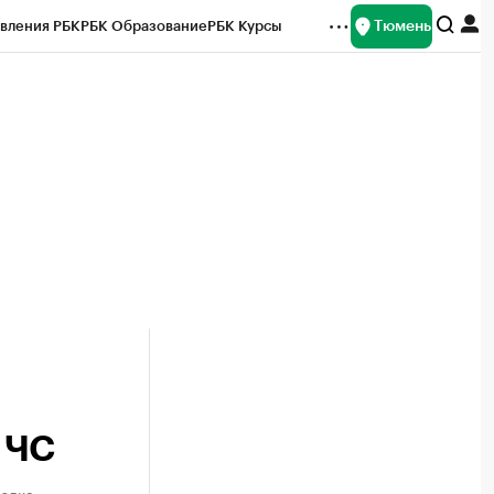
Тюмень
вления РБК
РБК Образование
РБК Курсы
рейтинги
Франшизы
Газета
Спецпроекты СПб
ты
 ЧС
водка