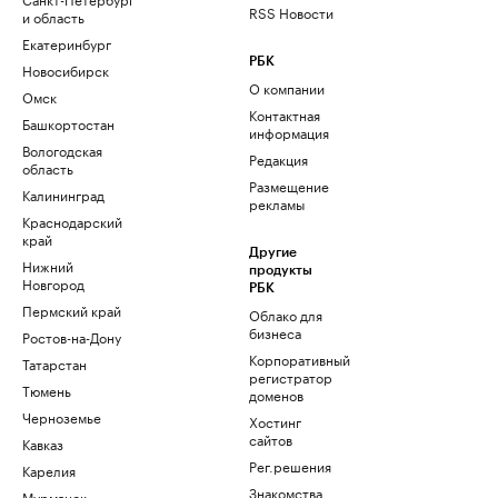
RSS Новости
и область
Екатеринбург
РБК
Новосибирск
О компании
Омск
Контактная
Башкортостан
информация
Вологодская
Редакция
область
Размещение
Калининград
рекламы
Краснодарский
край
Другие
Нижний
продукты
Новгород
РБК
Пермский край
Облако для
бизнеса
Ростов-на-Дону
Корпоративный
Татарстан
регистратор
Тюмень
доменов
Черноземье
Хостинг
сайтов
Кавказ
Рег.решения
Карелия
Знакомства
Мурманск