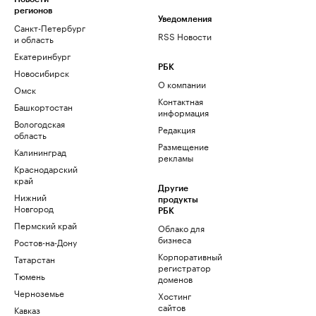
регионов
Уведомления
Санкт-Петербург
RSS Новости
и область
Екатеринбург
РБК
Новосибирск
О компании
Омск
Контактная
Башкортостан
информация
Вологодская
Редакция
область
Размещение
Калининград
рекламы
Краснодарский
край
Другие
Нижний
продукты
Новгород
РБК
Пермский край
Облако для
бизнеса
Ростов-на-Дону
Корпоративный
Татарстан
регистратор
Тюмень
доменов
Черноземье
Хостинг
сайтов
Кавказ