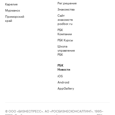
Рег.решения
Карелия
Знакомства
Мурманск
Сайт
Приморский
знакомств
край
podbor.ru
РБК
Компании
РБК Курсы
Школа
управления
РБК
РБК
Новости
iOS
Android
AppGallery
© ООО «БИЗНЕСПРЕСС», АО «РОСБИЗНЕСКОНСАЛТИНГ», 1995–
2026. Сообщения и материалы информационного агентства «РБК»