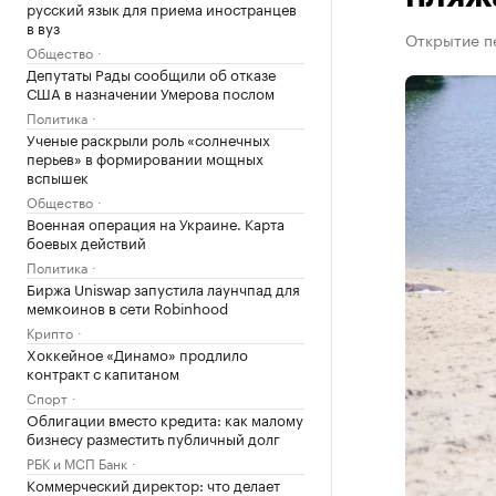
русский язык для приема иностранцев
в вуз
Открытие пе
Общество
Депутаты Рады сообщили об отказе
США в назначении Умерова послом
Политика
Ученые раскрыли роль «солнечных
перьев» в формировании мощных
вспышек
Общество
Военная операция на Украине. Карта
боевых действий
Политика
Биржа Uniswap запустила лаунчпад для
мемкоинов в сети Robinhood
Крипто
Хоккейное «Динамо» продлило
контракт с капитаном
Спорт
Облигации вместо кредита: как малому
бизнесу разместить публичный долг
РБК и МСП Банк
Коммерческий директор: что делает