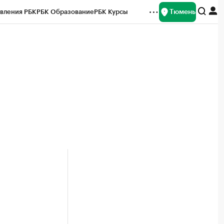
Тюмень
вления РБК
РБК Образование
РБК Курсы
рейтинги
Франшизы
Газета
Спецпроекты СПб
ты