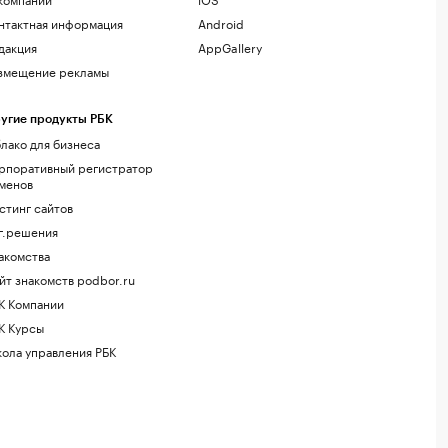
нтактная информация
Android
дакция
AppGallery
змещение рекламы
угие продукты РБК
лако для бизнеса
рпоративный регистратор
менов
стинг сайтов
г.решения
акомства
йт знакомств podbor.ru
К Компании
К Курсы
ола управления РБК