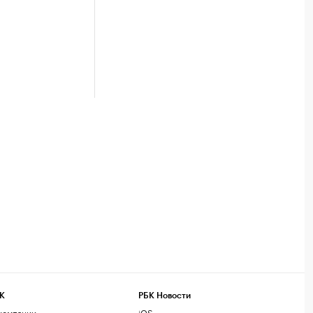
К
РБК Новости
компании
iOS