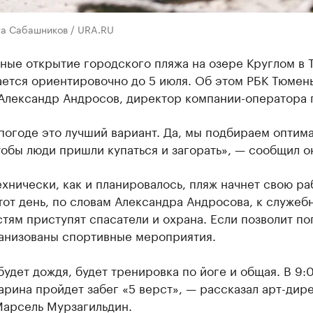
та Сабашников / URA.RU
ные открытие городского пляжа на озере Круглом в
ается ориентировочно до 5 июля. Об этом РБК Тюмен
Александр Андросов, директор компании-оператора 
погоде это лучший вариант. Да, мы подбираем оптим
тобы люди пришли купаться и загорать», — сообщил о
хнически, как и планировалось, пляж начнет свою ра
тот день, по словам Александра Андросова, к служеб
тям приступят спасатели и охрана. Если позволит по
ганизованы спортивные мероприятия.
будет дождя, будет тренировка по йоге и общая. В 9:
арина пройдет забег «5 верст», — рассказал арт-дир
Марсель Мурзагильдин.