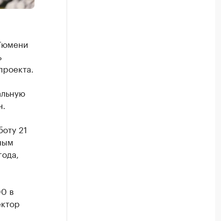
 Тюмени
ь
проекта.
альную
н.
боту 21
ным
года,
00 в
ектор