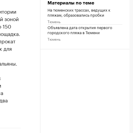
Материалы по теме
На тюменских трассах, ведущих к
ритории
пляжам, образовались пробки
й зоной
Тюмень
о 150
Объявлена дата открытия первого
городского пляжа в Тюмени
лощадка.
Тюмень
прокат
к для
альяны.
с
и
са
два