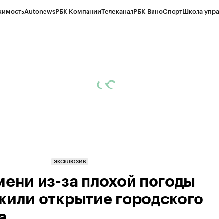
жимость
Autonews
РБК Компании
Телеканал
РБК Вино
Спорт
Школа упра
ипто
РБК Бизнес-среда
Дискуссионный клуб
Исследования
Кредитные 
Экономика
Бизнес
Технологии и медиа
Финансы
Рынок наличной валю
ЭКСКЛЮЗИВ
мени из-за плохой погоды
жили открытие городского
а