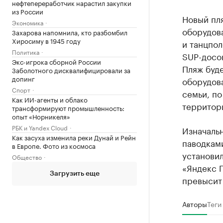
нефтепереработчик нарастил закупки
из России
Новый пля
Экономика
оборудова
Захарова напомнила, кто разбомбил
Хиросиму в 1945 году
и танцпол
Политика
SUP-досок
Экс-игрока сборной России
Пляж буде
Заболотного дисквалифицировали за
допинг
оборудова
Спорт
семьи, по
Как ИИ-агенты и облако
территори
трансформируют промышленность:
опыт «Норникеля»
РБК и Yandex Cloud
Изначаль
Как засуха изменила реки Дунай и Рейн
паводками
в Европе. Фото из космоса
установи
Общество
«Яндекс 
Загрузить еще
превысит 
Авторы
Теги