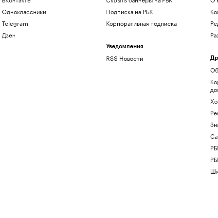
Одноклассники
Подписка на РБК
Ко
Telegram
Корпоративная подписка
Ре
Дзен
Ра
Уведомления
RSS Новости
Др
Об
Ко
до
Хо
Ре
Зн
Са
РБ
РБ
Шк