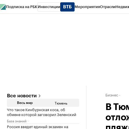
Подписка на РБК
Инвестиции
Мероприятия
Отрасли
Недви
РБК Life
Тренды
Визионеры
Национальные проекты
Город
Стиль
Кр
Конференции СПб
Спецпроекты
Проверка контрагентов
Политика
Бизнес
Все новости
Тюмень
Весь мир
В Тю
Что такое Кинбурнская коса, об
обмене которой заговорил Зеленский
отло
База знаний
Россия введет единый экзамен на
пляж