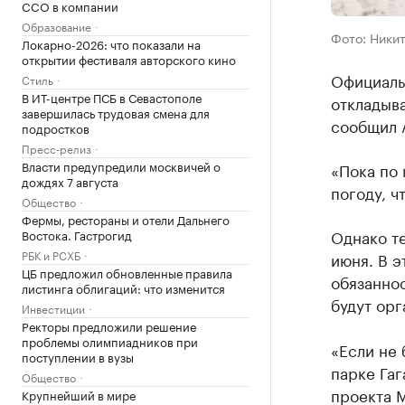
CCO в компании
Образование
Фото: Ники
Локарно-2026: что показали на
открытии фестиваля авторского кино
Официаль
Стиль
В ИТ-центре ПСБ в Севастополе
откладыв
завершилась трудовая смена для
сообщил 
подростков
Пресс-релиз
Власти предупредили москвичей о
«Пока по 
дождях 7 августа
погоду, ч
Общество
Фермы, рестораны и отели Дальнего
Однако те
Востока. Гастрогид
РБК и РСХБ
июня. В э
ЦБ предложил обновленные правила
обязаннос
листинга облигаций: что изменится
будут ор
Инвестиции
Ректоры предложили решение
проблемы олимпиадников при
«Если не 
поступлении в вузы
парке Гаг
Общество
проекта 
Крупнейший в мире