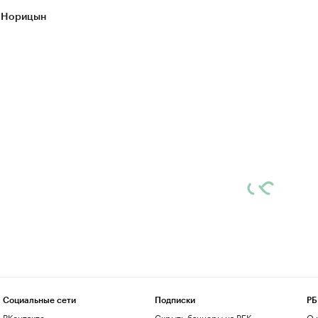
 Норицын
Социальные сети
Подписки
РБ
ВКонтакте
Скрыть баннеры на РБК
О 