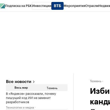
Подписка на РБК
Инвестиции
Мероприятия
Отрасли
Недви
РБК Life
Тренды
Визионеры
Национальные проекты
Город
Стиль
Кр
Конференции СПб
Спецпроекты
Проверка контрагентов
Политика
Тюмень
Все новости
Тюмень
Весь мир
Изби
В «Яндексе» рассказали, почему
пишущий код ИИ не заменит
канд
разработчиков
Технологии и медиа