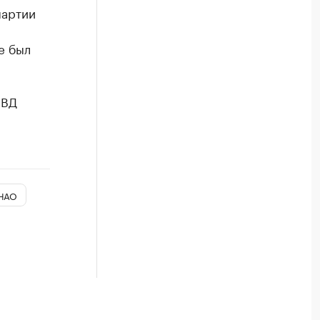
партии
е был
МВД
ЯНАО