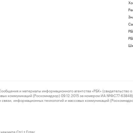
Хо
Ре
Зн
Са
РБ
РБ
Шк
ения и материалы информационного агентства «РБК» (свидетельство о 
овых коммуникаций (Роскомнадзор) 09.12.2015 за номером ИА №ФС77-63848) 
 связи, информационных технологий и массовых коммуникаций (Роскомнадз
нажмите Ctrl + Enter