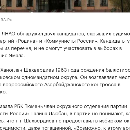
URA.Ru
 ЯНАО обнаружил двух кандидатов, скрывших судимос
партий «Родина» и «Коммунисты России». Кандидаты 
 из перечня, и не смогут участвовать в выборах в
ние Ямала.
 Ханоглан Шахвердиев 1963 года рождения баллотиро
ковском одномандатном округе. Он возглавляет мес
е всероссийского Азербайджанского конгресса в
ко.
азала РБК Тюмень член окружного отделения партии
ты России» Галина Дзюбан, в партии не понимают, ка
ь, что г-н Шахвердиев не предоставил в избирком ок
судимости, даже погашенной. «Возможно, к этому во