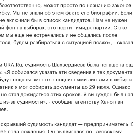
езответственно, может просто по незнанию законов
бку. Мы не знали об этом факте его биографии. Если
 не включили бы в список кандидатов. Нам не нужен
й фон на выборах, это портит имидж партии. С экс-
ом мы еще не встречались и не общались после
ося, будем разбираться с ситуацией позже», - сказал
м URA.Ru, судимость Шахвердиева была погашена ещ
. «Я собирался указать эти сведения в тех документа
удут поданы вместе с подписными листами в избирко
тник я мог собирать документы до 29 июля. Однако
не стал дожидаться этих сроков. Я вынужден был на
 из-за судимости», - сообщил агентству Ханоглан
ев.
 скрывший судимость кандидат — предприниматель 
65 года рождения. Он выдвигался по Тазовскому