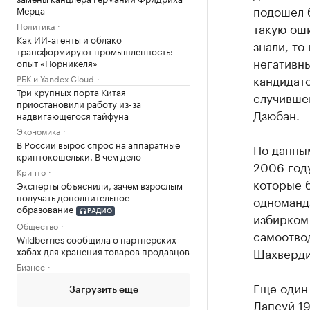
подошел б
Мерца
Политика
такую оши
Как ИИ-агенты и облако
знали, то
трансформируют промышленность:
негативны
опыт «Норникеля»
кандидат
РБК и Yandex Cloud
Три крупных порта Китая
случившег
приостановили работу из-за
Дзюбан.
надвигающегося тайфуна
Экономика
В России вырос спрос на аппаратные
По данны
криптокошельки. В чем дело
2006 году
Крипто
которые б
Эксперты объяснили, зачем взрослым
получать дополнительное
одноманда
образование
РАДИО
избирком 
Общество
самоотвод
Wildberries сообщила о партнерских
хабах для хранения товаров продавцов
Шахверди
Бизнес
Еще один
Загрузить еще
Лапсуй 19