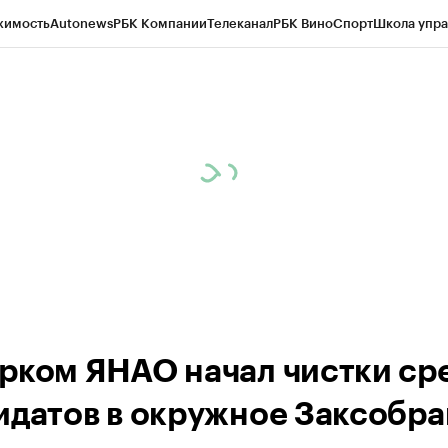
жимость
Autonews
РБК Компании
Телеканал
РБК Вино
Спорт
Школа упра
ипто
РБК Бизнес-среда
Дискуссионный клуб
Исследования
Кредитные 
Экономика
Бизнес
Технологии и медиа
Финансы
Рынок наличной валю
рком ЯНАО начал чистки ср
идатов в окружное Заксобр