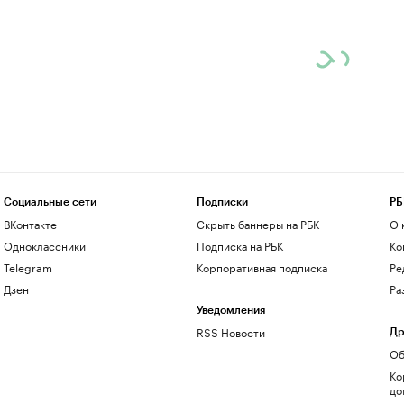
Социальные сети
Подписки
РБ
ВКонтакте
Скрыть баннеры на РБК
О 
Одноклассники
Подписка на РБК
Ко
Telegram
Корпоративная подписка
Ре
Дзен
Ра
Уведомления
RSS Новости
Др
Об
Ко
до