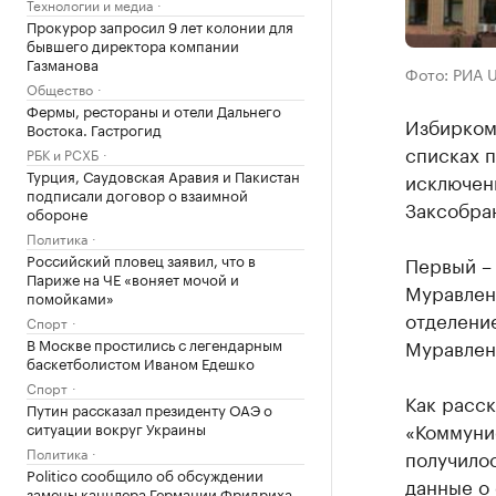
Технологии и медиа
Прокурор запросил 9 лет колонии для
бывшего директора компании
Газманова
Фото: РИА 
Общество
Фермы, рестораны и отели Дальнего
Избирком
Востока. Гастрогид
списках 
РБК и РСХБ
Турция, Саудовская Аравия и Пакистан
исключены
подписали договор о взаимной
Заксобра
обороне
Политика
Российский пловец заявил, что в
Первый –
Париже на ЧЕ «воняет мочой и
Муравлен
помойками»
отделени
Спорт
В Москве простились с легендарным
Муравлен
баскетболистом Иваном Едешко
Спорт
Как расск
Путин рассказал президенту ОАЭ о
«Коммунис
ситуации вокруг Украины
Политика
получилос
Politico сообщило об обсуждении
данные о 
замены канцлера Германии Фридриха