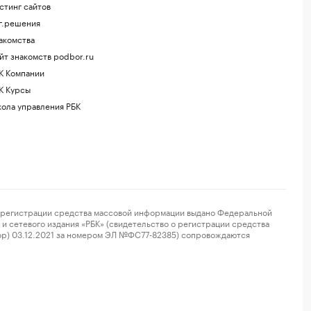
стинг сайтов
г.решения
акомства
йт знакомств podbor.ru
К Компании
К Курсы
ола управления РБК
регистрации средства массовой информации выдано Федеральной
и сетевого издания «РБК» (свидетельство о регистрации средства
ор) 03.12.2021 за номером ЭЛ №ФС77-82385) сопровождаются