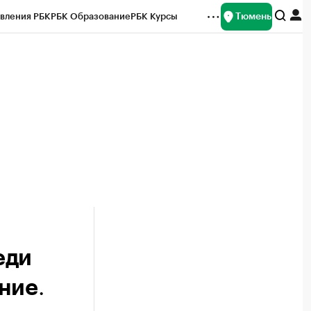
Тюмень
вления РБК
РБК Образование
РБК Курсы
рейтинги
Франшизы
Газета
Спецпроекты СПб
ты
еди
.
ание