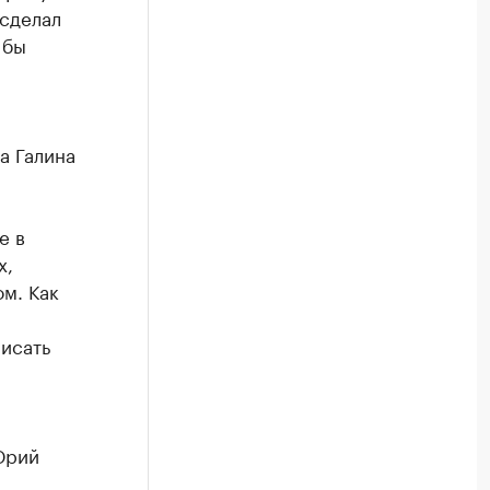
 сделал
 бы
а Галина
е в
х,
м. Как
писать
Юрий