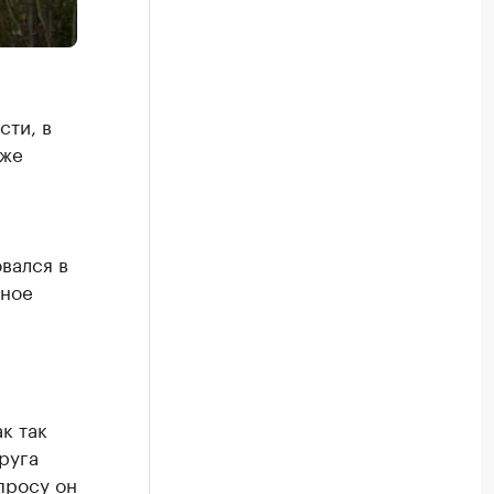
ти, в
уже
вался в
тное
к так
руга
просу он