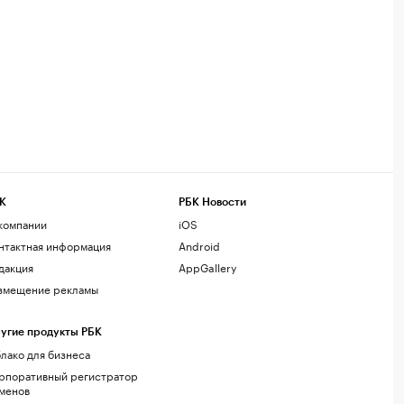
К
РБК Новости
компании
iOS
нтактная информация
Android
дакция
AppGallery
змещение рекламы
угие продукты РБК
лако для бизнеса
рпоративный регистратор
менов