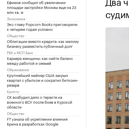
Два 
Ефимов сообщил об увеличении
площади застройки Москвы еще на 23
суди
млн кв. м
Экономика
Экс-главу Popcorn Books приговорили
к четырем годам условно
Общество
Облигации вместо кредита: как малому
бизнесу разместить публичный долг
РБК и МСП Банк
Карьера женщины: как найти баланс
между работой и семьей
Образование
Крупнейший майнер США закрыл
квартал с убытком и сократил биткоин-
резерв
Крипто
СК возбудил дело о теракте на
военного ВСУ после боев в Курской
области
Общество
FT узнала об укреплении влияния
Брина в разработках Google