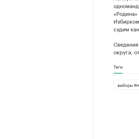
одноманд
«Родина»
Избиркома
судим кан
Сведения
округа, о
Теги
выборы ЯН