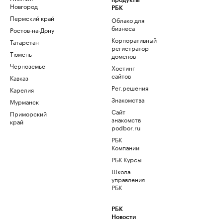
продукты
Новгород
РБК
Пермский край
Облако для
бизнеса
Ростов-на-Дону
Корпоративный
Татарстан
регистратор
Тюмень
доменов
Черноземье
Хостинг
сайтов
Кавказ
Рег.решения
Карелия
Знакомства
Мурманск
Сайт
Приморский
знакомств
край
podbor.ru
РБК
Компании
РБК Курсы
Школа
управления
РБК
РБК
Новости