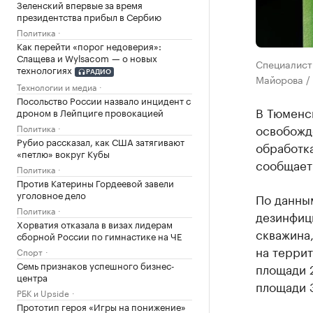
Зеленский впервые за время
президентства прибыл в Сербию
Политика
Как перейти «порог недоверия»:
Слащева и Wylsacom — о новых
Специалист
технологиях
РАДИО
Майорова /
Технологии и медиа
Посольство России назвало инцидент с
В Тюменс
дроном в Лейпциге провокацией
освобожд
Политика
Рубио рассказал, как США затягивают
обработка
«петлю» вокруг Кубы
сообщает
Политика
Против Катерины Гордеевой завели
уголовное дело
По данны
Политика
дезинфиц
Хорватия отказала в визах лидерам
скважина,
сборной России по гимнастике на ЧЕ
на террит
Спорт
Семь признаков успешного бизнес-
площади 2
центра
площади 3
РБК и Upside
Прототип героя «Игры на понижение»