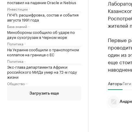
поставил на падение Oracle и Nebius
Лаборато
Инвестиции
Казанског
ГКЧП: расшифровка, состав и события
Роспотреб
августа 1991 года
жителей 
База знаний
Минобороны сообщило об ударе по
двум сухогрузам в Черном море
Первые р
Политика
проводить
На Украине сообщили о транспортном
один из э
коллапсе на границе с ЕС
еще стои
Политика
Экс-глава департамента Африки
наводнен
российского МИДа умер на 72-м году
жизни
Авторы
Теги
Общество
Загрузить еще
Андре