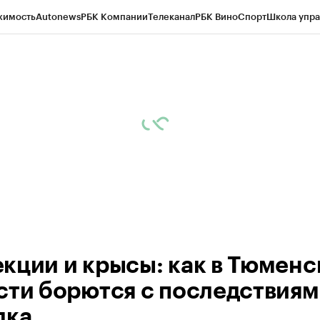
жимость
Autonews
РБК Компании
Телеканал
РБК Вино
Спорт
Школа упра
ипто
РБК Бизнес-среда
Дискуссионный клуб
Исследования
Кредитные 
Экономика
Бизнес
Технологии и медиа
Финансы
Рынок наличной валю
кции и крысы: как в Тюменс
сти борются с последствия
дка