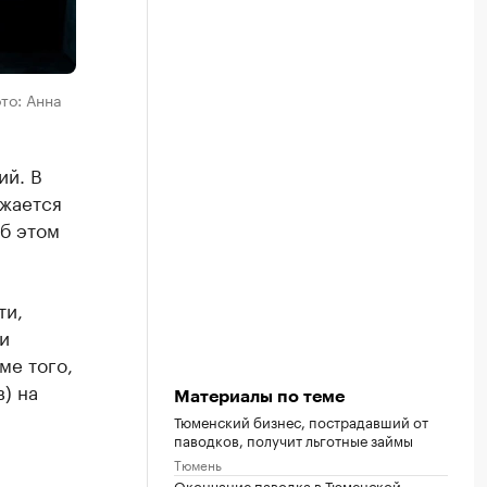
то: Анна
ий. В
лжается
Об этом
ти,
и
ме того,
) на
Материалы по теме
Тюменский бизнес, пострадавший от
паводков, получит льготные займы
Тюмень
Окончание паводка в Тюменской