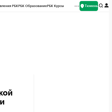
Тюмень
вления РБК
РБК Образование
РБК Курсы
рейтинги
Франшизы
Газета
Спецпроекты СПб
ты
кой
ми