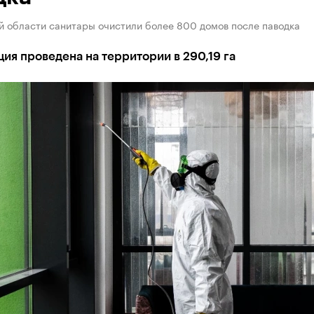
й области санитары очистили более 800 домов после паводка
ия проведена на территории в 290,19 га