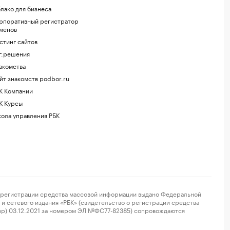
лако для бизнеса
рпоративный регистратор
менов
стинг сайтов
г.решения
акомства
йт знакомств podbor.ru
К Компании
К Курсы
ола управления РБК
регистрации средства массовой информации выдано Федеральной
и сетевого издания «РБК» (свидетельство о регистрации средства
ор) 03.12.2021 за номером ЭЛ №ФС77-82385) сопровождаются