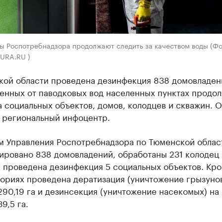
ы Роспотребнадзора продолжают следить за качеством воды (Фо
 URA.RU )
кой области проведена дезинфекция 838 домовладен
енных от паводковых вод населенных пунктах продо
 социальных объектов, домов, колодцев и скважин. 
 региональный инфоцентр.
м Управления Роспотребнадзора по Тюменской облас
ировано 838 домовладений, обработаны 231 колодец 
 проведена дезинфекция 5 социальных объектов. Кро
ориях проведена дератизация (уничтожение грызунов
90,19 га и дезинсекция (уничтожение насекомых) на
9,5 га.