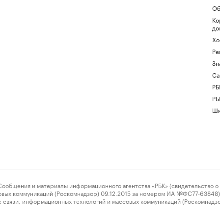
Об
Ко
до
Хо
Ре
Зн
Са
РБ
РБ
Шк
ения и материалы информационного агентства «РБК» (свидетельство о 
овых коммуникаций (Роскомнадзор) 09.12.2015 за номером ИА №ФС77-63848) 
 связи, информационных технологий и массовых коммуникаций (Роскомнадз