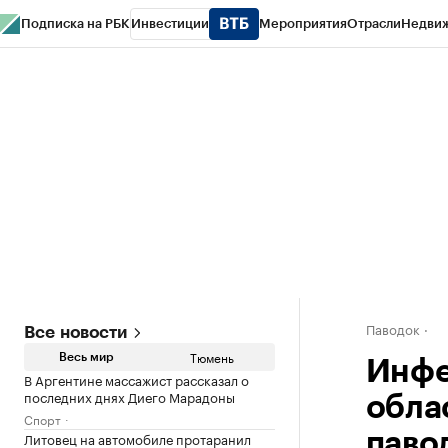
Подписка на РБК
Инвестиции
Мероприятия
Отрасли
Недви
РБК Life
Тренды
Визионеры
Национальные проекты
Город
Стиль
Кр
Конференции СПб
Спецпроекты
Проверка контрагентов
Политика
Паводок
Все новости
Тюмень
Весь мир
Инфе
В Аргентине массажист рассказал о
последних днях Диего Марадоны
обла
Спорт
Литовец на автомобиле протаранил
паво