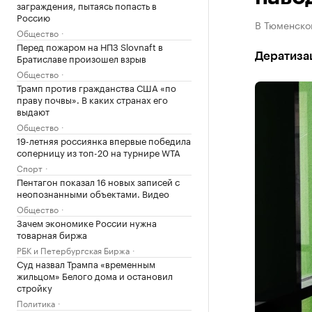
заграждения, пытаясь попасть в
Россию
В Тюменско
Общество
Перед пожаром на НПЗ Slovnaft в
Дератизац
Братиславе произошел взрыв
Общество
Трамп против гражданства США «по
праву почвы». В каких странах его
выдают
Общество
19-летняя россиянка впервые победила
соперницу из топ-20 на турнире WTA
Спорт
Пентагон показал 16 новых записей с
неопознанными объектами. Видео
Общество
Зачем экономике России нужна
товарная биржа
РБК и Петербургская Биржа
Суд назвал Трампа «временным
жильцом» Белого дома и остановил
стройку
Политика