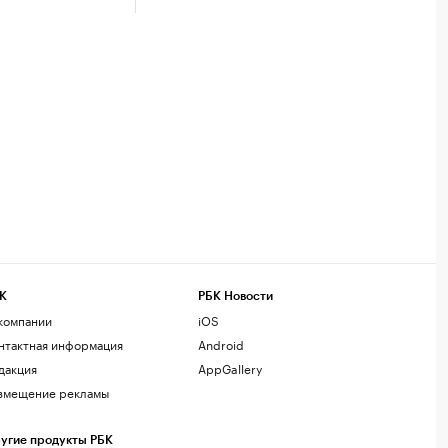
К
РБК Новости
компании
iOS
нтактная информация
Android
дакция
AppGallery
змещение рекламы
угие продукты РБК