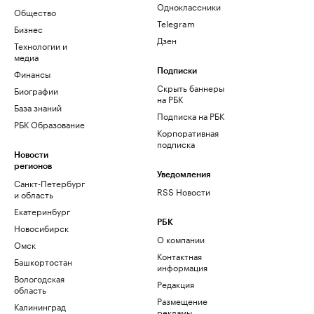
Одноклассники
Общество
Telegram
Бизнес
Дзен
Технологии и
медиа
Финансы
Подписки
Скрыть баннеры
Биографии
на РБК
База знаний
Подписка на РБК
РБК Образование
Корпоративная
подписка
Новости
регионов
Уведомления
Санкт-Петербург
RSS Новости
и область
Екатеринбург
РБК
Новосибирск
О компании
Омск
Контактная
Башкортостан
информация
Вологодская
Редакция
область
Размещение
Калининград
рекламы