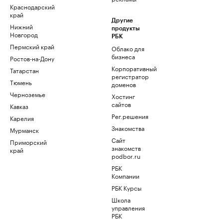
Краснодарский
край
Другие
Нижний
продукты
Новгород
РБК
Пермский край
Облако для
бизнеса
Ростов-на-Дону
Корпоративный
Татарстан
регистратор
Тюмень
доменов
Черноземье
Хостинг
сайтов
Кавказ
Рег.решения
Карелия
Знакомства
Мурманск
Сайт
Приморский
знакомств
край
podbor.ru
РБК
Компании
РБК Курсы
Школа
управления
РБК