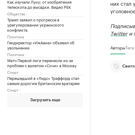
Как изучали Луну: от изобретения
них стал 
телескопа до высадки. Видео РБК
уголовное
Общество
Трамп заявил о прогрессе в
урегулировании украинского
Подписыв
конфликта
Twitter
и 
Политика
Гендиректор «ИжАвиа» объявил об
Авторы
Теги
увольнении
Политика
Матч Первой лиги перенесли из-за
проблем с вылетом «Сочи» в Москву
Светл
Спорт
Перешедший в «Лидс» Траффорд стал
самым дорогим британским вратарем
Спорт
Загрузить еще