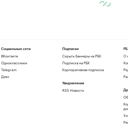
Социальные сети
Подписки
РБ
ВКонтакте
Скрыть баннеры на РБК
О 
Одноклассники
Подписка на РБК
Ко
Telegram
Корпоративная подписка
Ре
Дзен
Ра
Уведомления
RSS Новости
Др
Об
Ко
до
Хо
Ре