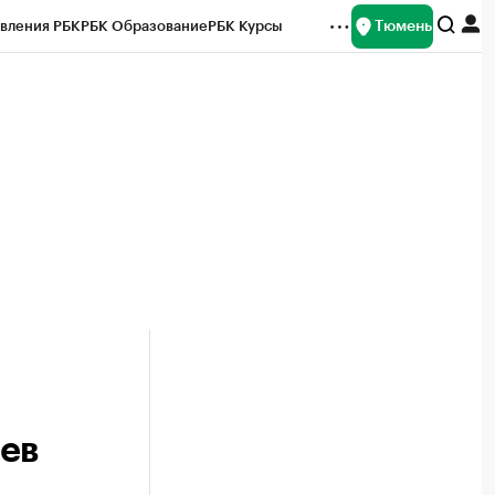
Тюмень
вления РБК
РБК Образование
РБК Курсы
рейтинги
Франшизы
Газета
Спецпроекты СПб
ты
ев