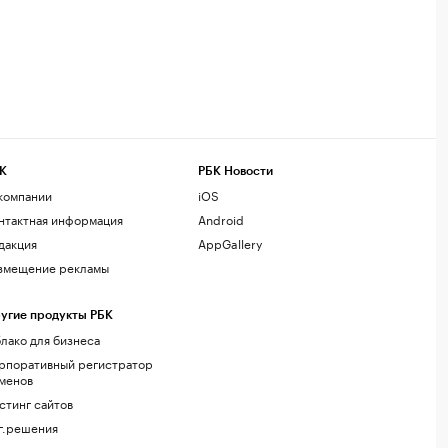
К
РБК Новости
компании
iOS
нтактная информация
Android
дакция
AppGallery
змещение рекламы
угие продукты РБК
лако для бизнеса
рпоративный регистратор
менов
стинг сайтов
г.решения