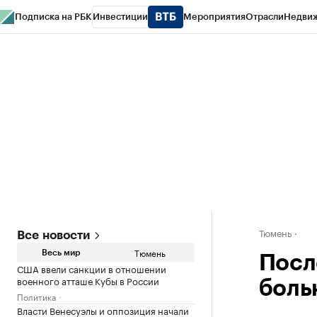
Подписка на РБК
Инвестиции
Мероприятия
Отрасли
Недви
РБК Life
Тренды
Визионеры
Национальные проекты
Город
Стиль
Кр
Конференции СПб
Спецпроекты
Проверка контрагентов
Политика
Тюмень
Все новости
Тюмень
Весь мир
Посл
США ввели санкции в отношении
военного атташе Кубы в России
боль
Политика
Власти Венесуэлы и оппозиция начали