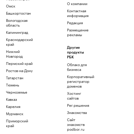
О компании
Омск
Контактная
Башкортостан
информация
Вологодская
Редакция
область
Размещение
Калининград
рекламы
Краснодарский
край
Другие
Нижний
продукты
Новгород
РБК
Пермский край
Облако для
бизнеса
Ростов-на-Дону
Корпоративный
Татарстан
регистратор
Тюмень
доменов
Черноземье
Хостинг
сайтов
Кавказ
Рег.решения
Карелия
Знакомства
Мурманск
Сайт
Приморский
знакомств
край
podbor.ru