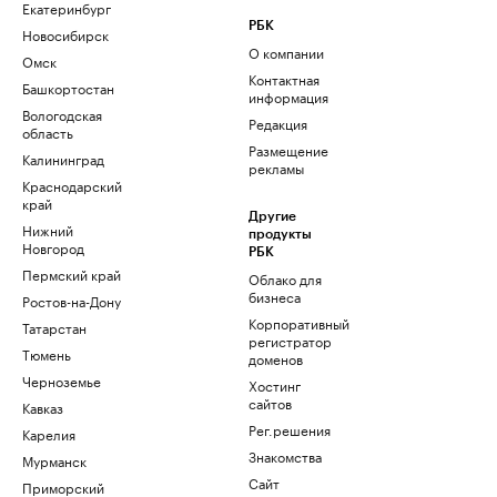
Екатеринбург
РБК
Новосибирск
О компании
Омск
Контактная
Башкортостан
информация
Вологодская
Редакция
область
Размещение
Калининград
рекламы
Краснодарский
край
Другие
Нижний
продукты
Новгород
РБК
Пермский край
Облако для
бизнеса
Ростов-на-Дону
Корпоративный
Татарстан
регистратор
Тюмень
доменов
Черноземье
Хостинг
сайтов
Кавказ
Рег.решения
Карелия
Знакомства
Мурманск
Сайт
Приморский