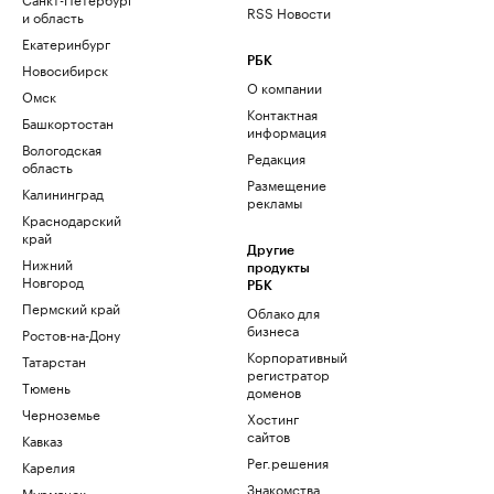
RSS Новости
и область
Екатеринбург
РБК
Новосибирск
О компании
Омск
Контактная
Башкортостан
информация
Вологодская
Редакция
область
Размещение
Калининград
рекламы
Краснодарский
край
Другие
Нижний
продукты
Новгород
РБК
Пермский край
Облако для
бизнеса
Ростов-на-Дону
Корпоративный
Татарстан
регистратор
Тюмень
доменов
Черноземье
Хостинг
сайтов
Кавказ
Рег.решения
Карелия
Знакомства
Мурманск