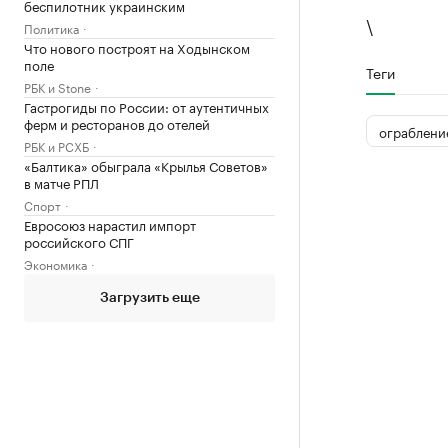
беспилотник украинским
\
Политика
Что нового построят на Ходынском
поле
Теги
РБК и Stone
Гастрогиды по России: от аутентичных
ферм и ресторанов до отелей
ограблени
РБК и РСХБ
«Балтика» обыграла «Крылья Советов»
в матче РПЛ
Спорт
Евросоюз нарастил импорт
российского СПГ
Экономика
Загрузить еще