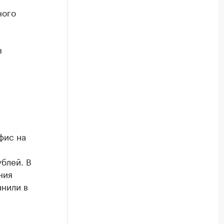
ного
в
фис на
блей. В
ния
чнили в