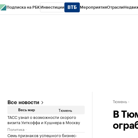
Подписка на РБК
Инвестиции
Мероприятия
Отрасли
Недви
РБК Life
Тренды
Визионеры
Национальные проекты
Город
Стиль
Кр
Конференции СПб
Спецпроекты
Проверка контрагентов
Политика
Тюмень
Все новости
Тюмень
Весь мир
В Тю
ТАСС узнал о возможности скорого
визита Уиткоффа и Кушнера в Москву
огра
Политика
Семь признаков успешного бизнес-