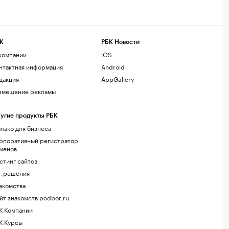
К
РБК Новости
компании
iOS
нтактная информация
Android
дакция
AppGallery
змещение рекламы
угие продукты РБК
лако для бизнеса
рпоративный регистратор
менов
стинг сайтов
г.решения
акомства
йт знакомств podbor.ru
К Компании
К Курсы