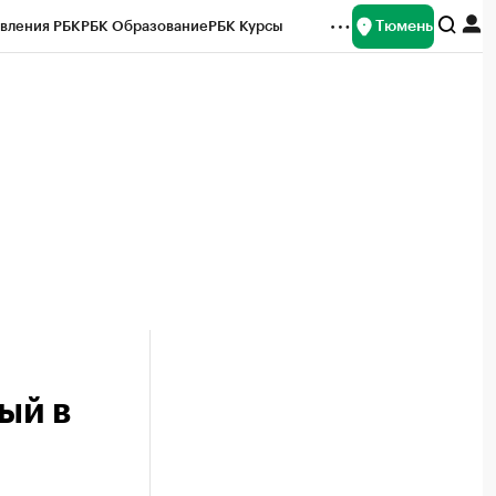
Тюмень
вления РБК
РБК Образование
РБК Курсы
рейтинги
Франшизы
Газета
Спецпроекты СПб
ты
ый в