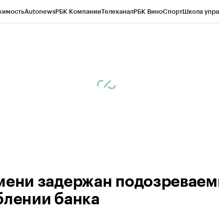
жимость
Autonews
РБК Компании
Телеканал
РБК Вино
Спорт
Школа упра
ипто
РБК Бизнес-среда
Дискуссионный клуб
Исследования
Кредитные 
Экономика
Бизнес
Технологии и медиа
Финансы
Рынок наличной валю
мени задержан подозреваем
блении банка