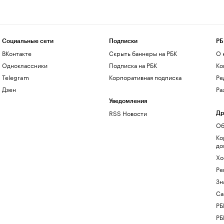
Социальные сети
Подписки
РБ
ВКонтакте
Скрыть баннеры на РБК
О 
Одноклассники
Подписка на РБК
Ко
Telegram
Корпоративная подписка
Ре
Дзен
Ра
Уведомления
RSS Новости
Др
Об
Ко
до
Хо
Ре
Зн
Са
РБ
РБ