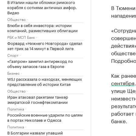
В Италии нашли обломки римского
В Тюмени
корабля с сотнями античных амфор.
Видео
нападения
Общество
Влюби в себя инвестора: истории
«Сотрудн
компаний, разместивших облигации
совершен
РБК и МСП Банк
Форвард «Нижнего Новгорода» сделал
действия
хет-трик за 14 минут в Первой лиге
обществе
Спорт
Подробно
«Газпром» заметил антирекорд по
объему запасов газа в Европе
Бизнес
Как ране
WSJ рассказала о находках, меняющих
сентября
представление об истории Китая
улице Ще
Общество
Иран атаковал ракетами танкер
неизвестн
эмиратской госнефтекомпании
результат
Политика
работает 
Российские военные ударили по целям
в портах Николаев и Одесса
банке.
Политика
В Болгарии назвали упавший