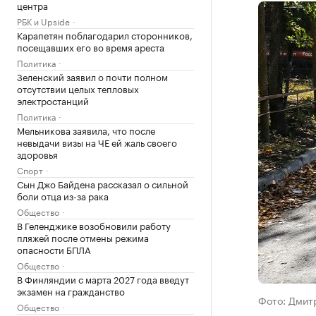
центра
РБК и Upside
Карапетян поблагодарил сторонников,
посещавших его во время ареста
Политика
Зеленский заявил о почти полном
отсутствии целых тепловых
электростанций
Политика
Мельникова заявила, что после
невыдачи визы на ЧЕ ей жаль своего
здоровья
Спорт
Сын Джо Байдена рассказал о сильной
боли отца из-за рака
Общество
В Геленджике возобновили работу
пляжей после отмены режима
опасности БПЛА
Общество
В Финляндии с марта 2027 года введут
экзамен на гражданство
Фото: Дмит
Общество