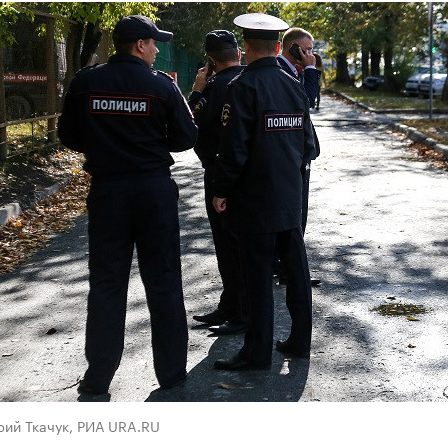
рий Ткачук, РИА URA.RU