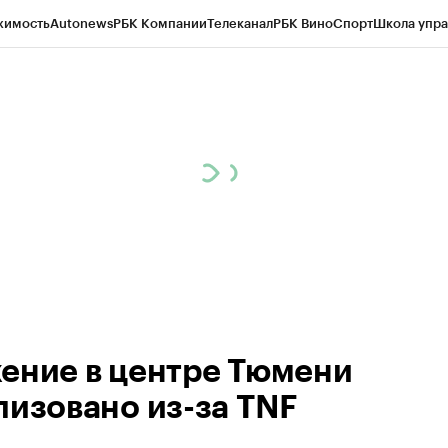
жимость
Autonews
РБК Компании
Телеканал
РБК Вино
Спорт
Школа упра
ипто
РБК Бизнес-среда
Дискуссионный клуб
Исследования
Кредитные 
Экономика
Бизнес
Технологии и медиа
Финансы
Рынок наличной валю
ение в центре Тюмени
лизовано из-за TNF