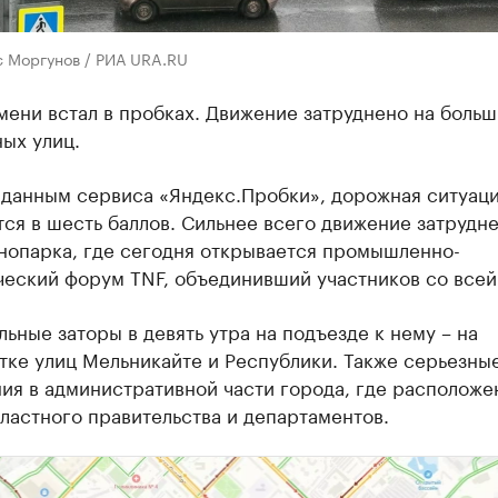
с Моргунов / РИА URA.RU
ени встал в пробках. Движение затруднено на боль
ых улиц.
 данным сервиса «Яндекс.Пробки», дорожная ситуац
ся в шесть баллов. Сильнее всего движение затрудн
хнопарка, где сегодня открывается промышленно-
ческий форум TNF, объединивший участников со всей
ьные заторы в девять утра на подъезде к нему – на
тке улиц Мельникайте и Республики. Также серьезны
ия в административной части города, где расположе
ластного правительства и департаментов.