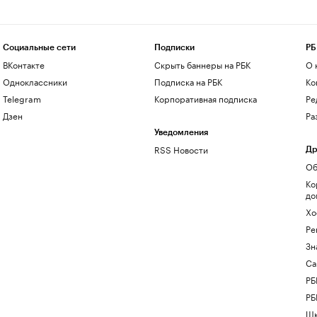
Социальные сети
Подписки
РБ
ВКонтакте
Скрыть баннеры на РБК
О 
Одноклассники
Подписка на РБК
Ко
Telegram
Корпоративная подписка
Ре
Дзен
Ра
Уведомления
RSS Новости
Др
Об
Ко
до
Хо
Ре
Зн
Са
РБ
РБ
Шк