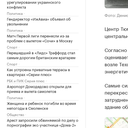
урегулировании украинского
конфликта
Политика
Фото: Дени
Гендиректор «ИжАвиа» объявил об
увольнении
Центр Тюм
Политика
центральн
Матч Первой лиги перенесли из-за
проблем с вылетом «Сочи» в Москву
Спорт
Согласно
Перешедший в «Лидс» Траффорд стал
оценивает
самым дорогим британским вратарем
возле Те
Спорт
Как устроены приватные террасы в
энергети
квартирах «Серии плюс»
РБК и ПИК Серия плюс
Самые сил
Аэропорт Домодедово открыли для
приема и вылета самолетов
перекрес
Политика
затруднен
Женщина и ребенок погибли во время
здание об
непогоды в Смоленске
Общество
Арест запросили обвиняемой по делу о
порнографии экс-участнице «Дома-2»