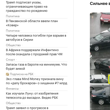
Трамп подписал указы,
Сильнее в
ограничивающие право на
гражданство по рождению
Политика
В Пензенской области ввели план
«Ковер»
Политика
Четыре человека погибли при взрыве в
автобусе в Сирии
Общество
В Африке поддержали Инфантино
после скандала с продажей прав ЧМ
Спорт
Запасы газа в Европе на минимуме. Что
будет зимой
Подписка на РБК
Экс-глава Mind Money признала вину
по «делу брокеров» о хищении ₽7 млрд
Финансы
Как изучали Луну: от изобретения
телескопа до высадки. Видео РБК
Общество
Трамп заявил о прогрессе в