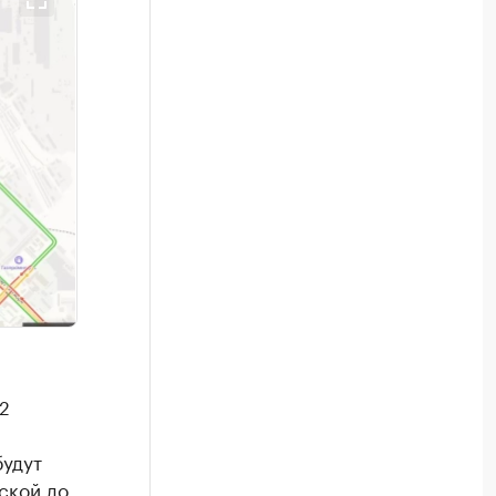
2
будут
ской до