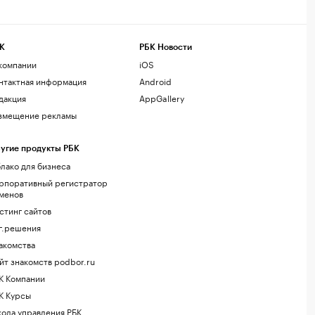
К
РБК Новости
компании
iOS
нтактная информация
Android
дакция
AppGallery
змещение рекламы
угие продукты РБК
лако для бизнеса
рпоративный регистратор
менов
стинг сайтов
г.решения
акомства
йт знакомств podbor.ru
К Компании
К Курсы
ола управления РБК