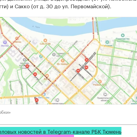
тти) и Сакко (от д. 30 до ул. Первомайской).
обки»
еловых новостей в Telegram-канале РБК Тюмень