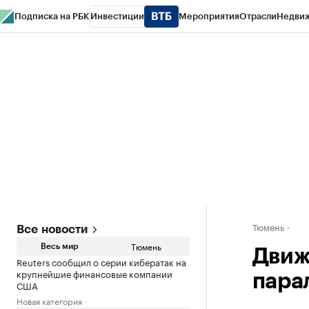
Подписка на РБК
Инвестиции
Мероприятия
Отрасли
Недви
РБК Life
Тренды
Визионеры
Национальные проекты
Город
Стиль
Кр
Конференции СПб
Спецпроекты
Проверка контрагентов
Политика
Тюмень
Все новости
Тюмень
Весь мир
Движ
Reuters сообщил о серии кибератак на
крупнейшие финансовые компании
пара
США
Новая категория