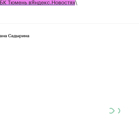
БК Тюмень в
Яндекс
.Новостях
\
ана Садырина