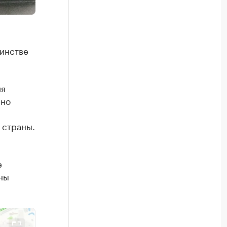
шинстве
ия
ено
 страны.
е
ны