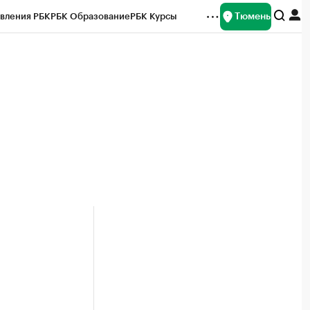
Тюмень
вления РБК
РБК Образование
РБК Курсы
рейтинги
Франшизы
Газета
Спецпроекты СПб
ты