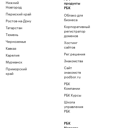
Нижний
продукты
Новгород
РБК
Пермский край
Облако для
бизнеса
Ростов-на-Дону
Корпоративный
Татарстан
регистратор
Тюмень
доменов
Черноземье
Хостинг
сайтов
Кавказ
Рег.решения
Карелия
Знакомства
Мурманск
Сайт
Приморский
знакомств
край
podbor.ru
РБК
Компании
РБК Курсы
Школа
управления
РБК
РБК