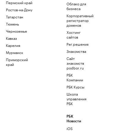
Пермский край
Облако для
бизнеса
Ростов-на-Дону
Корпоративный
Татарстан
регистратор
Тюмень
доменов
Черноземье
Хостинг
сайтов
Кавказ
Рег.решения
Карелия
Знакомства
Мурманск
Сайт
Приморский
знакомств
край
podbor.ru
РБК
Компании
РБК Курсы
Школа
управления
РБК
РБК
Новости
iOS