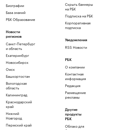
Скрыть баннеры
Биографии
на РБК
База знаний
Подписка на РБК
РБК Образование
Корпоративная
подписка
Новости
регионов
Уведомления
Санкт-Петербург
RSS Новости
и область
Екатеринбург
РБК
Новосибирск
О компании
Омск
Контактная
Башкортостан
информация
Вологодская
Редакция
область
Размещение
Калининград
рекламы
Краснодарский
край
Другие
Нижний
продукты
Новгород
РБК
Пермский край
Облако для