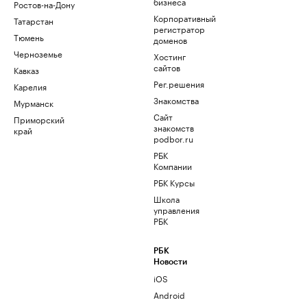
бизнеса
Ростов-на-Дону
Корпоративный
Татарстан
регистратор
Тюмень
доменов
Черноземье
Хостинг
сайтов
Кавказ
Рег.решения
Карелия
Знакомства
Мурманск
Сайт
Приморский
знакомств
край
podbor.ru
РБК
Компании
РБК Курсы
Школа
управления
РБК
РБК
Новости
iOS
Android