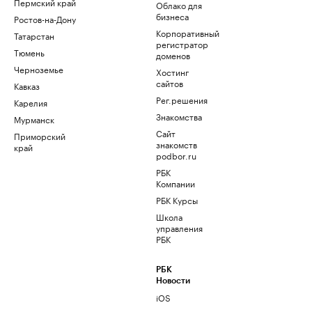
Пермский край
Облако для
бизнеса
Ростов-на-Дону
Корпоративный
Татарстан
регистратор
Тюмень
доменов
Черноземье
Хостинг
сайтов
Кавказ
Рег.решения
Карелия
Знакомства
Мурманск
Сайт
Приморский
знакомств
край
podbor.ru
РБК
Компании
РБК Курсы
Школа
управления
РБК
РБК
Новости
iOS