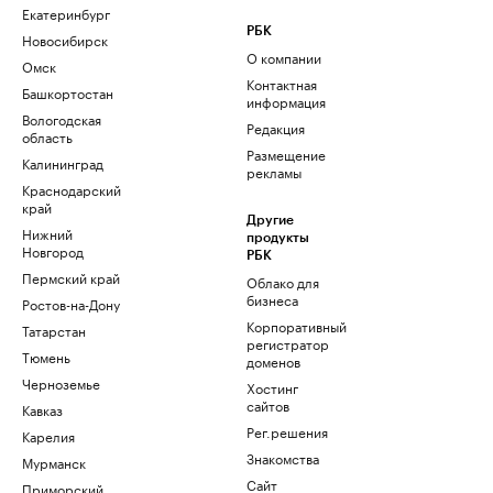
Екатеринбург
РБК
Новосибирск
О компании
Омск
Контактная
Башкортостан
информация
Вологодская
Редакция
область
Размещение
Калининград
рекламы
Краснодарский
край
Другие
Нижний
продукты
Новгород
РБК
Пермский край
Облако для
бизнеса
Ростов-на-Дону
Корпоративный
Татарстан
регистратор
Тюмень
доменов
Черноземье
Хостинг
сайтов
Кавказ
Рег.решения
Карелия
Знакомства
Мурманск
Сайт
Приморский