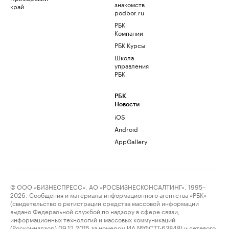
знакомств
край
podbor.ru
РБК
Компании
РБК Курсы
Школа
управления
РБК
РБК
Новости
iOS
Android
AppGallery
© ООО «БИЗНЕСПРЕСС», АО «РОСБИЗНЕСКОНСАЛТИНГ», 1995–
2026. Сообщения и материалы информационного агентства «РБК»
(свидетельство о регистрации средства массовой информации
выдано Федеральной службой по надзору в сфере связи,
информационных технологий и массовых коммуникаций
(Роскомнадзор) 09.12.2015 за номером ИА №ФС77-63848) и сетевого