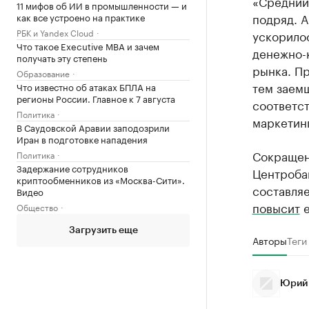
«Средний
11 мифов об ИИ в промышленности — и
подряд. А
как все устроено на практике
РБК и Yandex Cloud
ускорилос
Что такое Executive MBA и зачем
денежно-
получать эту степень
рынка. П
Образование
тем заем
Что известно об атаках БПЛА на
регионы России. Главное к 7 августа
соответс
Политика
маркетин
В Саудовской Аравии заподозрили
Иран в подготовке нападения
Сокращен
Политика
Задержание сотрудников
Центробан
криптообменников из «Москва-Сити».
составляе
Видео
повысит
е
Общество
Загрузить еще
Авторы
Теги
Юрий