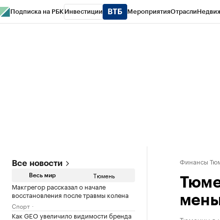
Подписка на РБК
Инвестиции
Мероприятия
Отрасли
Недви
РБК Life
Тренды
Визионеры
Национальные проекты
Город
Стиль
Кр
Конференции СПб
Спецпроекты
Проверка контрагентов
Политика
Финансы Тюм
Все новости
Тюмень
Весь мир
Тюме
Макгрегор рассказал о начале
восстановления после травмы колена
мень
Спорт
Как GEO увеличило видимости бренда
Тюменцы в 