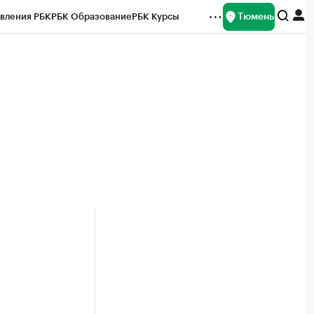
Тюмень
вления РБК
РБК Образование
РБК Курсы
рейтинги
Франшизы
Газета
Спецпроекты СПб
ты