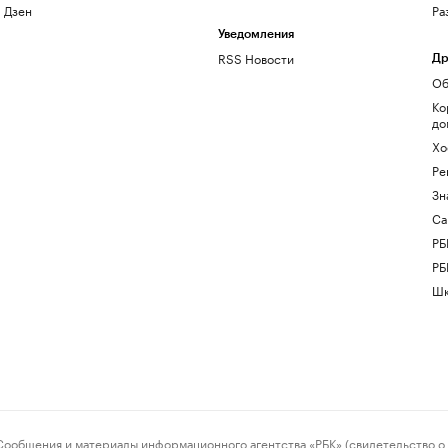
Дзен
Ра
Уведомления
RSS Новости
Др
Об
Ко
до
Хо
Ре
Зн
Са
РБ
РБ
Шк
ения и материалы информационного агентства «РБК» (свидетельство о 