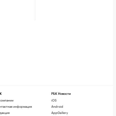
К
РБК Новости
компании
iOS
нтактная информация
Android
дакция
AppGallery