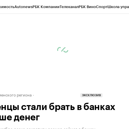
жимость
Autonews
РБК Компании
Телеканал
РБК Вино
Спорт
Школа упра
ипто
РБК Бизнес-среда
Дискуссионный клуб
Исследования
Кредитные 
Экономика
Бизнес
Технологии и медиа
Финансы
Рынок наличной валю
енского региона
ЭКСКЛЮЗИВ
нцы стали брать в банках
ше денег
ноябре резко сократили размер займов в банках