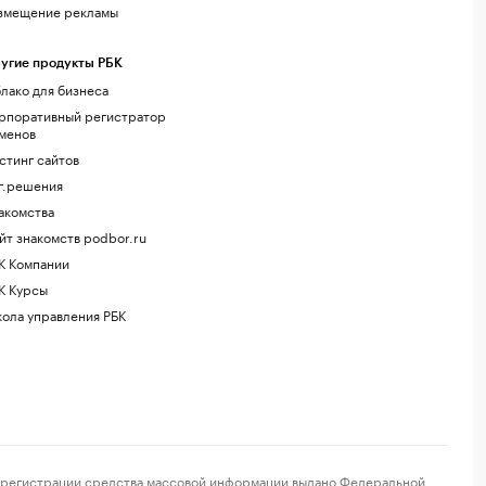
змещение рекламы
угие продукты РБК
лако для бизнеса
рпоративный регистратор
менов
стинг сайтов
г.решения
акомства
йт знакомств podbor.ru
К Компании
К Курсы
ола управления РБК
регистрации средства массовой информации выдано Федеральной