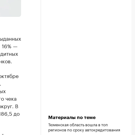
выданных
а 16% —
едитных
нков.
октябре
.
ных
о чека
круг. В
186,5 до
Материалы по теме
Тюменская область вошла в топ
регионов по сроку автокредитования