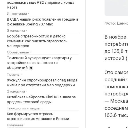
поднялась выше ₽82 впервые с конца
марта
Инвестиции
В США нашли риск появления трещин в
Фото: Дени
фюзеляже Boeing 737 Max
Экономика
В ноябре
Борьба с тревожностью и детокс
команды: как снизить стресс топ-
потребит
менеджеров
до 135,8 
Образование
историй 
Тюменский вуз арендует квартиры у
застройщика из-за нехватки
общежитий
Это самое
Тюмень
средний ч
Хуснуллин спрогнозировал спад ввода
жилья при отсутствии мер поддержки
Тюменская
Экономика
потребкр
Китайская нейросеть Kimi K3 вышла за
— Москва
пределы тестовой среды
соседнем 
Технологии и медиа
Как формируется отрасль
163,6 тыс.
стратегических металлов в России
Компании