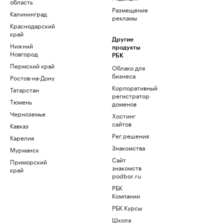
область
Размещение
Калининград
рекламы
Краснодарский
край
Другие
Нижний
продукты
Новгород
РБК
Пермский край
Облако для
бизнеса
Ростов-на-Дону
Корпоративный
Татарстан
регистратор
Тюмень
доменов
Черноземье
Хостинг
сайтов
Кавказ
Рег.решения
Карелия
Знакомства
Мурманск
Сайт
Приморский
знакомств
край
podbor.ru
РБК
Компании
РБК Курсы
Школа