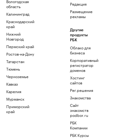
Вологодская
Редакция
область
Размещение
Калининград
рекламы
Краснодарский
край
Другие
Нижний
продукты
Новгород
РБК
Пермский край
Облако для
бизнеса
Ростов-на-Дону
Корпоративный
Татарстан
регистратор
Тюмень
доменов
Черноземье
Хостинг
сайтов
Кавказ
Рег.решения
Карелия
Знакомства
Мурманск
Сайт
Приморский
знакомств
край
podbor.ru
РБК
Компании
РБК Курсы