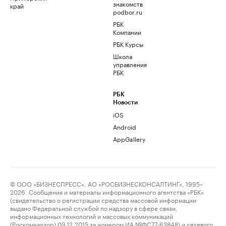
знакомств
край
podbor.ru
РБК
Компании
РБК Курсы
Школа
управления
РБК
РБК
Новости
iOS
Android
AppGallery
© ООО «БИЗНЕСПРЕСС», АО «РОСБИЗНЕСКОНСАЛТИНГ», 1995–
2026. Сообщения и материалы информационного агентства «РБК»
(свидетельство о регистрации средства массовой информации
выдано Федеральной службой по надзору в сфере связи,
информационных технологий и массовых коммуникаций
(Роскомнадзор) 09.12.2015 за номером ИА №ФС77-63848) и сетевого