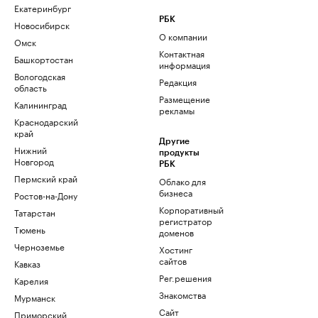
Екатеринбург
РБК
Новосибирск
О компании
Омск
Контактная
Башкортостан
информация
Вологодская
Редакция
область
Размещение
Калининград
рекламы
Краснодарский
край
Другие
Нижний
продукты
Новгород
РБК
Пермский край
Облако для
бизнеса
Ростов-на-Дону
Корпоративный
Татарстан
регистратор
Тюмень
доменов
Черноземье
Хостинг
сайтов
Кавказ
Рег.решения
Карелия
Знакомства
Мурманск
Сайт
Приморский