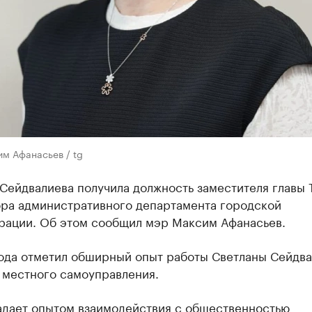
м Афанасьев / tg
 Сейдвалиева получила должность заместителя главы
ора административного департамента городской
рации. Об этом сообщил мэр Максим Афанасьев.
рода отметил обширный опыт работы Светланы Сейдв
 местного самоуправления.
адает опытом взаимодействия с общественностью