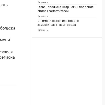
Тюмень
вать
Глава Тобольска Петр Вагин пополнил
список заместителей
Тюмень
В Тюмени назначили нового
заместителя главы города
обольска
Тюмень
мени.
менила
региона