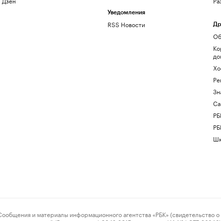
Дзен
Ра
Уведомления
RSS Новости
Др
Об
Ко
до
Хо
Ре
Зн
Са
РБ
РБ
Шк
ения и материалы информационного агентства «РБК» (свидетельство о 