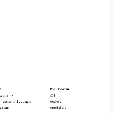
К
РБК Новости
компании
iOS
нтактная информация
Android
дакция
AppGallery