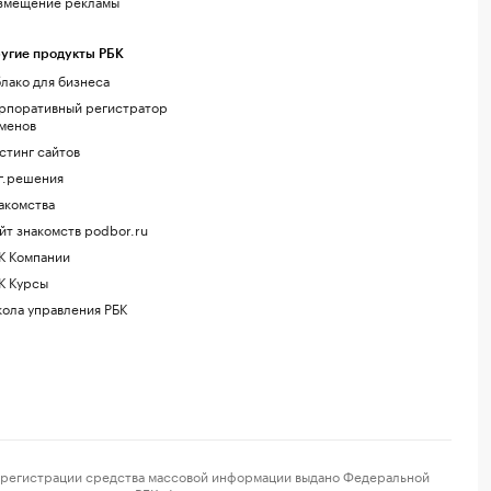
змещение рекламы
угие продукты РБК
лако для бизнеса
рпоративный регистратор
менов
стинг сайтов
г.решения
акомства
йт знакомств podbor.ru
К Компании
К Курсы
ола управления РБК
регистрации средства массовой информации выдано Федеральной