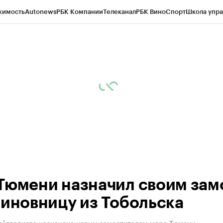
жимость
Autonews
РБК Компании
Телеканал
РБК Вино
Спорт
Школа упра
ипто
РБК Бизнес-среда
Дискуссионный клуб
Исследования
Кредитные 
Экономика
Бизнес
Технологии и медиа
Финансы
Рынок наличной валю
Тюмени назначил своим зам
чиновницу из Тобольска
ейдвалиева назначена новым заместителем мэра Тюмени