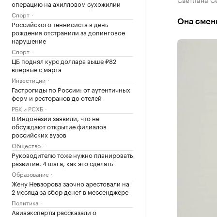
операцию на ахилловом сухожилии
Спорт
Она смени
Российского теннисиста в день
рождения отстранили за допинговое
нарушение
Спорт
ЦБ поднял курс доллара выше ₽82
впервые с марта
Инвестиции
Гастрогиды по России: от аутентичных
ферм и ресторанов до отелей
РБК и РСХБ
В Индонезии заявили, что не
обсуждают открытие филиалов
российских вузов
Общество
Руководителю тоже нужно планировать
развитие. 4 шага, как это сделать
Образование
Жену Невзорова заочно арестовали на
2 месяца за сбор денег в мессенджере
Политика
Авиаэксперты рассказали о