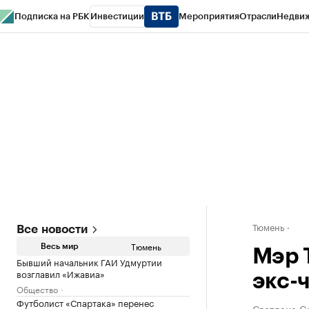
Подписка на РБК
Инвестиции
Мероприятия
Отрасли
Недви
РБК Life
Тренды
Визионеры
Национальные проекты
Город
Стиль
Кр
Конференции СПб
Спецпроекты
Проверка контрагентов
Политика
Тюмень
Все новости
Тюмень
Весь мир
Мэр 
Бывший начальник ГАИ Удмуртии
возглавил «Ижавиа»
экс-
Общество
Футболист «Спартака» перенес
Светлана С