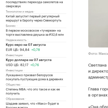
последствиях перехода самолетов на
сверхзвук
Технологии и медиа
Китай запустит первый регулярный
маршрут в Европу через Севморпуть
Бизнес
В первом московском «тучерезе» на
торги выставлена двушка за ₽32,6 млн
Недвижимость
Курс евро на 07 августа
EUR ЦБ: 94,84
+0,78
Фото: Макси
Инвестиции
Курс доллара на 07 августа
Светлана
USD ЦБ: 82,17
+0,76
и директ
Инвестиции
Лукашенко призвал белорусов
админист
покупать пустующие дома в деревнях
Общество
Глава го
Степень MBA: что это такое и как ее
получить
в органах
Образование
Шадаев заявил, что «Макс» будет в
«Она обл
России всегда