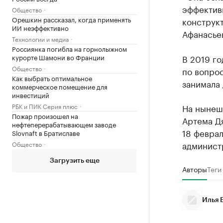
эффектив
Общество
Орешкин рассказал, когда применять
конструк
ИИ неэффективно
Афанасье
Технологии и медиа
Россиянка погибла на горнолыжном
курорте Шамони во Франции
В 2019 го
Общество
по вопро
Как выбрать оптимальное
занимала
коммерческое помещение для
инвестиций
РБК и ПИК Серия плюс
На нынеш
Пожар произошел на
Артема Д
нефтеперерабатывающем заводе
18 февра
Slovnaft в Братиславе
админист
Общество
Загрузить еще
Авторы
Теги
Илья 