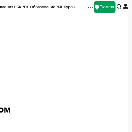
Тюмень
вления РБК
РБК Образование
РБК Курсы
рейтинги
Франшизы
Газета
Спецпроекты СПб
ты
ом